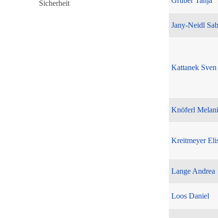
Gruber Tanja
Jany-Neidl Sab
Kattanek Sven
Knöferl Melan
Kreitmeyer Eli
Lange Andrea
Loos Daniel