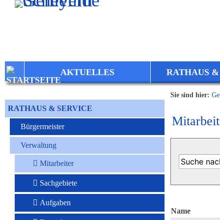
Zum Inhalt
,
zur Navigation
oder
zur Startseite
springen.
AKTUELLES
RATHAUS &
Sie sind hier:
Ge
RATHAUS & SERVICE
Mitarbeit
Bürgermeister
Verwaltung
Mitarbeiter
Sachgebiete
Aufgaben
Name