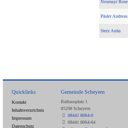
Neumayr Rose
Päsler Andreas
Sterz Anita
Quicklinks
Gemeinde Scheyern
Rathausplatz 1
Kontakt
85298 Scheyern
Inhaltsverzeichnis
08441 8064-0
Impressum
08441 8064-64
Datenschutz