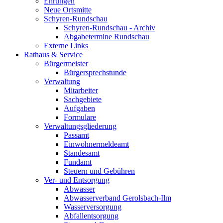
Ehrungen
Neue Ortsmitte
Schyren-Rundschau
Schyren-Rundschau - Archiv
Abgabetermine Rundschau
Externe Links
Rathaus & Service
Bürgermeister
Bürgersprechstunde
Verwaltung
Mitarbeiter
Sachgebiete
Aufgaben
Formulare
Verwaltungsgliederung
Passamt
Einwohnermeldeamt
Standesamt
Fundamt
Steuern und Gebühren
Ver- und Entsorgung
Abwasser
Abwasserverband Gerolsbach-Ilm
Wasserversorgung
Abfallentsorgung