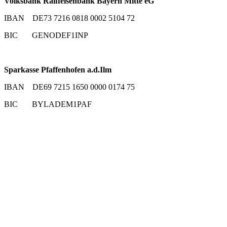
Volksbank Raiffeisenbank Bayern Mitte eG
IBAN DE73 7216 0818 0002 5104 72
BIC GENODEF1INP
Sparkasse Pfaffenhofen a.d.Ilm
IBAN DE69 7215 1650 0000 0174 75
BIC BYLADEM1PAF