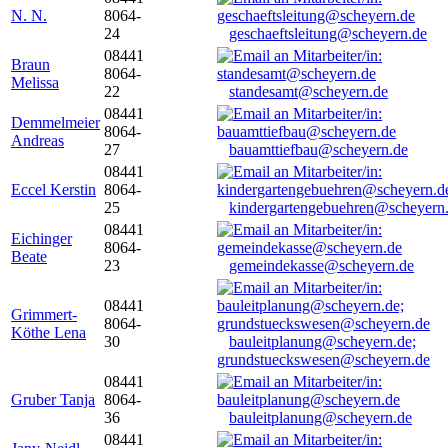
N. N.
8064-
24
geschaeftsleitung@scheyern.de
08441
Braun
8064-
Melissa
22
standesamt@scheyern.de
08441
Demmelmeier
8064-
Andreas
27
bauamttiefbau@scheyern.de
08441
Eccel Kerstin
8064-
25
kindergartengebuehren@scheyern
08441
Eichinger
8064-
Beate
23
gemeindekasse@scheyern.de
08441
Grimmert-
8064-
Köthe Lena
30
bauleitplanung@scheyern.de;
grundstueckswesen@scheyern.de
08441
Gruber Tanja
8064-
36
bauleitplanung@scheyern.de
08441