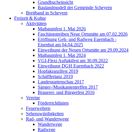
Grundbucheinsicht
Baulandmodell der Gemeinde Scheyern
Breitband in Scheyern
Freizeit & Kultur
Aktivitäten
Maibaumfest 1. Mai 2026
Faschingstreiben Neue Ortsmitte am 07.02.2026
Eröffnung Geh- und Radweg Euernbach -
Eisenhut am 04.04.2025
Einweihung der Neuen Ortsmitte am 29.09.2024
Maibaumfest 1. Mai 2024
VGI-Flexi Auftaktfest am 30.09.2022
Einweihung DGH Euernbach 2022
Hopfakranzlfest 2019
Schäfflertanz 2019
Landesgartenschau 2017
Sänger-/Musikantentreffen 2017
Brauerei- und Bürgerfest 2016
Vereine
Förderrichtlinien
Feuerwehren
Sehenswürdigkeiten
Rad- und Wanderwege
Wanderwege
Radwege