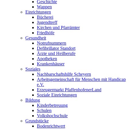
Geschichte
Wappen
Einrichtungen
Bücherei
Jugendtreff
Kirchen und Pfarrämter
Friedhöfe
Gesundheit
Notrufnummern
Defibrillator Standort
Ärzte und Heilberufe
Apotheken
Krankenhäuser
Soziales
Nachbarschaftshilfe Scheyern
Arbeitsgemeinschaft für Menschen mit Handicap
e.V.
Erzeugermarkt PfaffenhofenerLand
Soziale Einrichtungen
Bildung
Kinderbetreuung
Schulen
Volkshochschule
Grundstücke
Bodenrichtwert