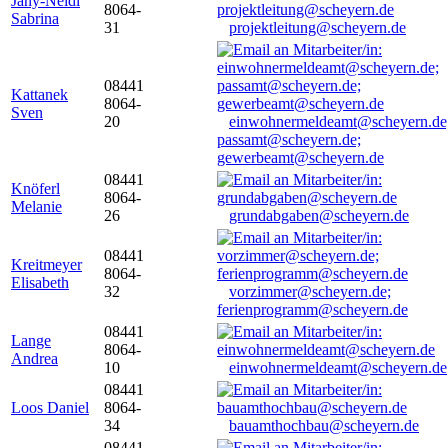
Jany-Neidl
8064-
Sabrina
31
projektleitung@scheyern.de
08441
Kattanek
8064-
Sven
20
einwohnermeldeamt@scheyern.de
passamt@scheyern.de;
gewerbeamt@scheyern.de
08441
Knöferl
8064-
Melanie
26
grundabgaben@scheyern.de
08441
Kreitmeyer
8064-
Elisabeth
32
vorzimmer@scheyern.de;
ferienprogramm@scheyern.de
08441
Lange
8064-
Andrea
10
einwohnermeldeamt@scheyern.de
08441
Loos Daniel
8064-
34
bauamthochbau@scheyern.de
08441