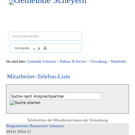
Zum Inhalt
,
zur Navigation
oder
zur Startseite
springen.
suchen
A
A
Schriftgröße
A
Sie sind hier:
Gemeinde Scheyern
>
Rathaus & Service
>
Verwaltung
>
Mitarbeiter
Mitarbeiter-Telefon-Liste
Telefonliste der Mitarbeiter/innen der Verwaltung
Bürgermeister Baumeister Johannes
08441 8064-21