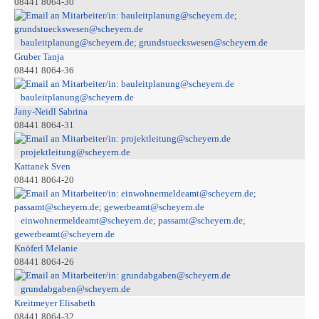
08441 8064-30
bauleitplanung@scheyern.de; grundstueckswesen@scheyern.de
Gruber Tanja
08441 8064-36
bauleitplanung@scheyern.de
Jany-Neidl Sabrina
08441 8064-31
projektleitung@scheyern.de
Kattanek Sven
08441 8064-20
einwohnermeldeamt@scheyern.de; passamt@scheyern.de;
gewerbeamt@scheyern.de
Knöferl Melanie
08441 8064-26
grundabgaben@scheyern.de
Kreitmeyer Elisabeth
08441 8064-32