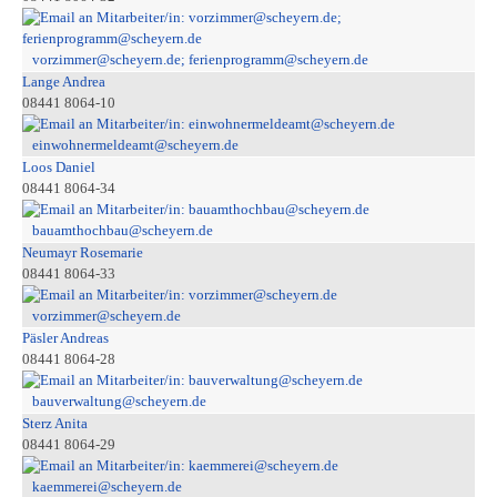
vorzimmer@scheyern.de; ferienprogramm@scheyern.de
Lange Andrea
08441 8064-10
einwohnermeldeamt@scheyern.de
Loos Daniel
08441 8064-34
bauamthochbau@scheyern.de
Neumayr Rosemarie
08441 8064-33
vorzimmer@scheyern.de
Päsler Andreas
08441 8064-28
bauverwaltung@scheyern.de
Sterz Anita
08441 8064-29
kaemmerei@scheyern.de