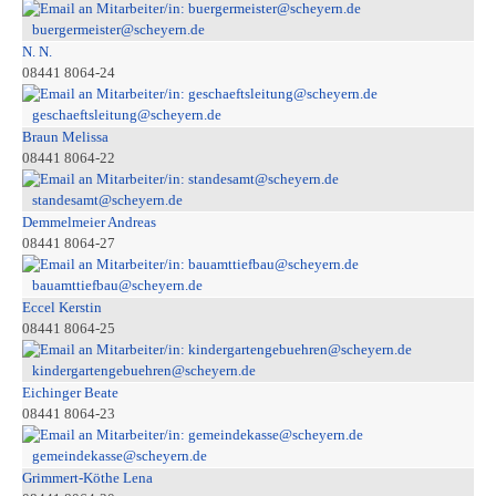
buergermeister@scheyern.de
N. N.
08441 8064-24
geschaeftsleitung@scheyern.de
Braun Melissa
08441 8064-22
standesamt@scheyern.de
Demmelmeier Andreas
08441 8064-27
bauamttiefbau@scheyern.de
Eccel Kerstin
08441 8064-25
kindergartengebuehren@scheyern.de
Eichinger Beate
08441 8064-23
gemeindekasse@scheyern.de
Grimmert-Köthe Lena