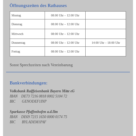
Öffnungszeiten des Rathauses
Montag
08:00 Uhr – 12:00 Uhr
Dienstag
08:00 Uhr – 12:00 Uhr
Mittwoch
08:00 Uhr – 12:00 Uhr
Donnerstag
08:00 Uhr – 12:00 Uhr
14:00 Uhr – 18:00 Uhr
Freitag
08:00 Uhr – 12:00 Uhr
Sonst Sprechzeiten nach Vereinbarung
Bankverbindungen:
Volksbank Raiffeisenbank Bayern Mitte eG
IBAN DE73 7216 0818 0002 5104 72
BIC GENODEF1INP
Sparkasse Pfaffenhofen a.d.Ilm
IBAN DE69 7215 1650 0000 0174 75
BIC BYLADEM1PAF