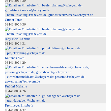
08441 8064-30
bauleitplanung@scheyern.de; grundstueckswesen@scheyern.de
Gruber Tanja
08441 8064-36
bauleitplanung@scheyern.de
Jany-Neidl Sabrina
08441 8064-31
projektleitung@scheyern.de
Kattanek Sven
08441 8064-20
einwohnermeldeamt@scheyern.de; passamt@scheyern.de;
gewerbeamt@scheyern.de
Knöferl Melanie
08441 8064-26
grundabgaben@scheyern.de
Kreitmeyer Elisabeth
08441 8064-32