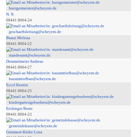
buergermeister@scheyern.de
N. N.
08441 8064-24
geschaeftsleitung@scheyern.de
Braun Melissa
08441 8064-22
standesamt@scheyern.de
Demmelmeier Andreas
08441 8064-27
bauamttiefbau@scheyern.de
Eccel Kerstin
08441 8064-25
kindergartengebuehren@scheyern.de
Eichinger Beate
08441 8064-23
gemeindekasse@scheyern.de
Grimmert-Köthe Lena