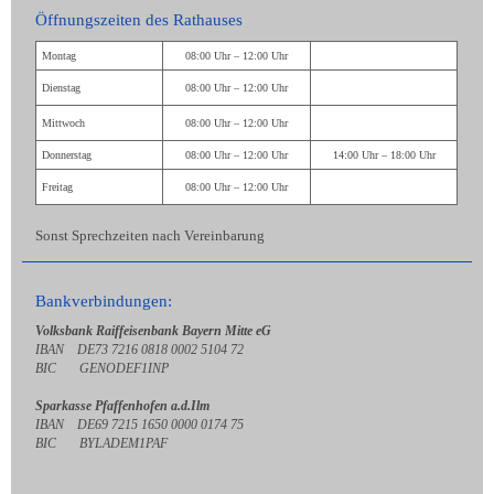
Öffnungszeiten des Rathauses
Montag
08:00 Uhr – 12:00 Uhr
Dienstag
08:00 Uhr – 12:00 Uhr
Mittwoch
08:00 Uhr – 12:00 Uhr
Donnerstag
08:00 Uhr – 12:00 Uhr
14:00 Uhr – 18:00 Uhr
Freitag
08:00 Uhr – 12:00 Uhr
Sonst Sprechzeiten nach Vereinbarung
Bankverbindungen:
Volksbank Raiffeisenbank Bayern Mitte eG
IBAN DE73 7216 0818 0002 5104 72
BIC GENODEF1INP
Sparkasse Pfaffenhofen a.d.Ilm
IBAN DE69 7215 1650 0000 0174 75
BIC BYLADEM1PAF