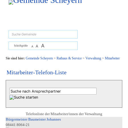
Zum Inhalt
,
zur Navigation
oder
zur Startseite
springen.
suchen
A
A
Schriftgröße
A
Sie sind hier:
Gemeinde Scheyern
>
Rathaus & Service
>
Verwaltung
>
Mitarbeiter
Mitarbeiter-Telefon-Liste
Telefonliste der Mitarbeiter/innen der Verwaltung
Bürgermeister Baumeister Johannes
08441 8064-21