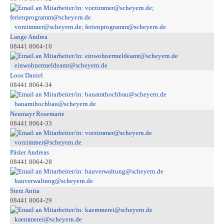
vorzimmer@scheyern.de; ferienprogramm@scheyern.de
Lange Andrea
08441 8064-10
einwohnermeldeamt@scheyern.de
Loos Daniel
08441 8064-34
bauamthochbau@scheyern.de
Neumayr Rosemarie
08441 8064-33
vorzimmer@scheyern.de
Päsler Andreas
08441 8064-28
bauverwaltung@scheyern.de
Sterz Anita
08441 8064-29
kaemmerei@scheyern.de