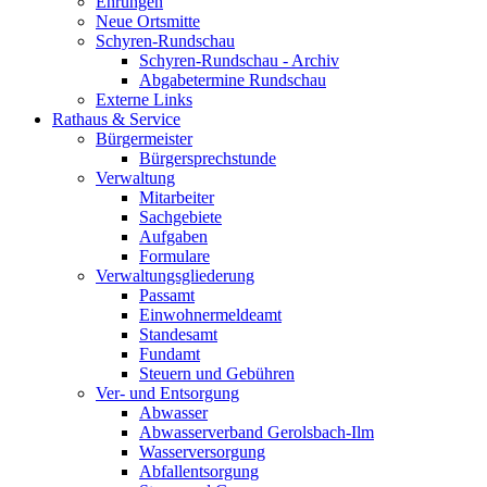
Ehrungen
Neue Ortsmitte
Schyren-Rundschau
Schyren-Rundschau - Archiv
Abgabetermine Rundschau
Externe Links
Rathaus & Service
Bürgermeister
Bürgersprechstunde
Verwaltung
Mitarbeiter
Sachgebiete
Aufgaben
Formulare
Verwaltungsgliederung
Passamt
Einwohnermeldeamt
Standesamt
Fundamt
Steuern und Gebühren
Ver- und Entsorgung
Abwasser
Abwasserverband Gerolsbach-Ilm
Wasserversorgung
Abfallentsorgung