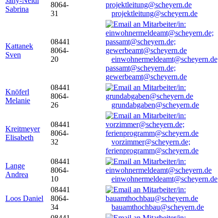
Jany-Neidl
8064-
Sabrina
31
projektleitung@scheyern.de
08441
Kattanek
8064-
Sven
20
einwohnermeldeamt@scheyern.de
passamt@scheyern.de;
gewerbeamt@scheyern.de
08441
Knöferl
8064-
Melanie
26
grundabgaben@scheyern.de
08441
Kreitmeyer
8064-
Elisabeth
32
vorzimmer@scheyern.de;
ferienprogramm@scheyern.de
08441
Lange
8064-
Andrea
10
einwohnermeldeamt@scheyern.de
08441
Loos Daniel
8064-
34
bauamthochbau@scheyern.de
08441