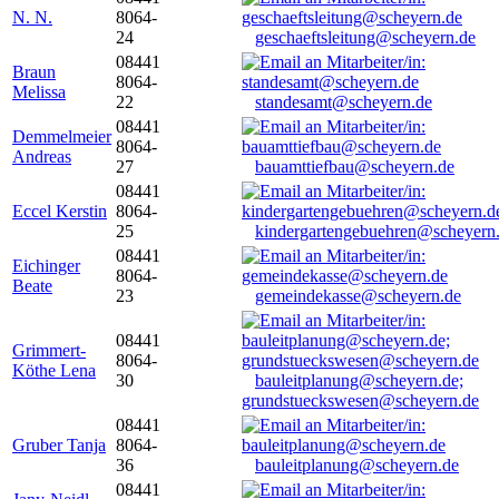
N. N.
8064-
24
geschaeftsleitung@scheyern.de
08441
Braun
8064-
Melissa
22
standesamt@scheyern.de
08441
Demmelmeier
8064-
Andreas
27
bauamttiefbau@scheyern.de
08441
Eccel Kerstin
8064-
25
kindergartengebuehren@scheyern
08441
Eichinger
8064-
Beate
23
gemeindekasse@scheyern.de
08441
Grimmert-
8064-
Köthe Lena
30
bauleitplanung@scheyern.de;
grundstueckswesen@scheyern.de
08441
Gruber Tanja
8064-
36
bauleitplanung@scheyern.de
08441