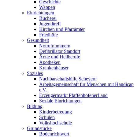
Geschichte
Wappen
Einrichtungen
Bücherei
Jugendtreff
Kirchen und Pfarrämter
Friedhöfe
Gesundheit
Notrufnummern
Defibrillator Standort
Ärzte und Heilberufe
Apotheken
Krankenhäuser
Soziales
Nachbarschaftshilfe Scheyern
Arbeitsgemeinschaft für Menschen mit Handicap
e.V.
Erzeugermarkt PfaffenhofenerLand
Soziale Einrichtungen
Bildung
Kinderbetreuung
Schulen
Volkshochschule
Grundstücke
Bodenrichtwert