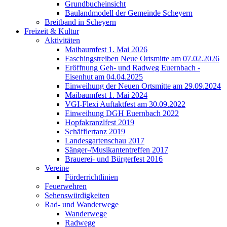
Grundbucheinsicht
Baulandmodell der Gemeinde Scheyern
Breitband in Scheyern
Freizeit & Kultur
Aktivitäten
Maibaumfest 1. Mai 2026
Faschingstreiben Neue Ortsmitte am 07.02.2026
Eröffnung Geh- und Radweg Euernbach -
Eisenhut am 04.04.2025
Einweihung der Neuen Ortsmitte am 29.09.2024
Maibaumfest 1. Mai 2024
VGI-Flexi Auftaktfest am 30.09.2022
Einweihung DGH Euernbach 2022
Hopfakranzlfest 2019
Schäfflertanz 2019
Landesgartenschau 2017
Sänger-/Musikantentreffen 2017
Brauerei- und Bürgerfest 2016
Vereine
Förderrichtlinien
Feuerwehren
Sehenswürdigkeiten
Rad- und Wanderwege
Wanderwege
Radwege