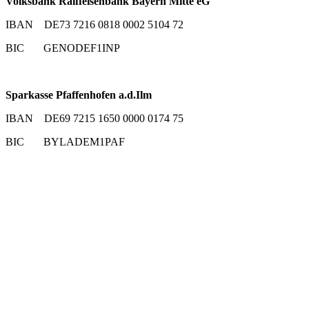
Volksbank Raiffeisenbank Bayern Mitte eG
IBAN DE73 7216 0818 0002 5104 72
BIC GENODEF1INP
Sparkasse Pfaffenhofen a.d.Ilm
IBAN DE69 7215 1650 0000 0174 75
BIC BYLADEM1PAF