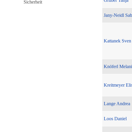
Gruber Tanja
Jany-Neidl Sab
Kattanek Sven
Knöferl Melan
Kreitmeyer Eli
Lange Andrea
Loos Daniel