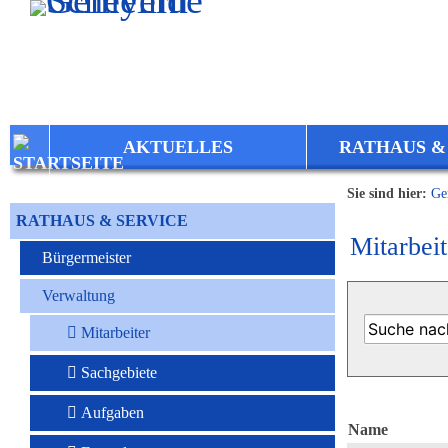
Zum Inhalt
,
zur Navigation
oder
zur Startseite
springen.
AKTUELLES
RATHAUS &
Sie sind hier:
Ge
RATHAUS & SERVICE
Mitarbeit
Bürgermeister
Verwaltung
Mitarbeiter
Sachgebiete
Aufgaben
Name