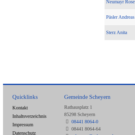
Neumayr Rose
Päsler Andreas
Sterz Anita
Quicklinks
Gemeinde Scheyern
Rathausplatz 1
Kontakt
85298 Scheyern
Inhaltsverzeichnis
08441 8064-0
Impressum
08441 8064-64
Datenschutz