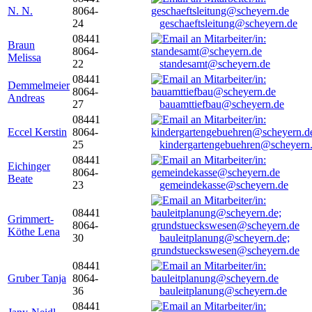
N. N.
8064-
24
geschaeftsleitung@scheyern.de
08441
Braun
8064-
Melissa
22
standesamt@scheyern.de
08441
Demmelmeier
8064-
Andreas
27
bauamttiefbau@scheyern.de
08441
Eccel Kerstin
8064-
25
kindergartengebuehren@scheyern
08441
Eichinger
8064-
Beate
23
gemeindekasse@scheyern.de
08441
Grimmert-
8064-
Köthe Lena
30
bauleitplanung@scheyern.de;
grundstueckswesen@scheyern.de
08441
Gruber Tanja
8064-
36
bauleitplanung@scheyern.de
08441