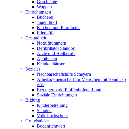
Geschichte
Wappen
Einrichtungen
Bücherei
Jugendtreff
Kirchen und Pfarrämter
Friedhöfe
Gesundheit
Notrufnummern
Defibrillator Standort
Ärzte und Heilberufe
Apotheken
Krankenhäuser
Soziales
Nachbarschaftshilfe Scheyern
Arbeitsgemeinschaft für Menschen mit Handicap
e.V.
Erzeugermarkt PfaffenhofenerLand
Soziale Einrichtungen
Bildung
Kinderbetreuung
Schulen
Volkshochschule
Grundstücke
Bodenrichtwert