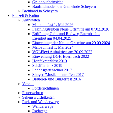
Grundbucheinsicht
Baulandmodell der Gemeinde Scheyern
Breitband in Scheyern
Freizeit & Kultur
Aktivitäten
Maibaumfest 1. Mai 2026
Faschingstreiben Neue Ortsmitte am 07.02.2026
Eröffnung Geh- und Radweg Euernbach -
Eisenhut am 04.04.2025
Einweihung der Neuen Ortsmitte am 29.09.2024
Maibaumfest 1. Mai 2024
VGI-Flexi Auftaktfest am 30.09.2022
Einweihung DGH Euernbach 2022
Hopfakranzlfest 2019
Schäfflertanz 2019
Landesgartenschau 2017
Sänger-/Musikantentreffen 2017
Brauerei- und Bürgerfest 2016
Vereine
Förderrichtlinien
Feuerwehren
Sehenswürdigkeiten
Rad- und Wanderwege
Wanderwege
Radwege