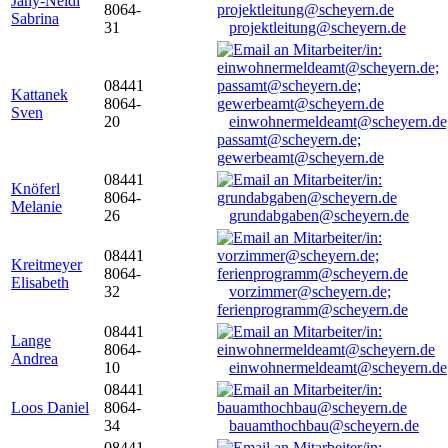
Jany-Neidl
8064-
Sabrina
31
projektleitung@scheyern.de
08441
Kattanek
8064-
Sven
20
einwohnermeldeamt@scheyern.de
passamt@scheyern.de;
gewerbeamt@scheyern.de
08441
Knöferl
8064-
Melanie
26
grundabgaben@scheyern.de
08441
Kreitmeyer
8064-
Elisabeth
32
vorzimmer@scheyern.de;
ferienprogramm@scheyern.de
08441
Lange
8064-
Andrea
10
einwohnermeldeamt@scheyern.de
08441
Loos Daniel
8064-
34
bauamthochbau@scheyern.de
08441