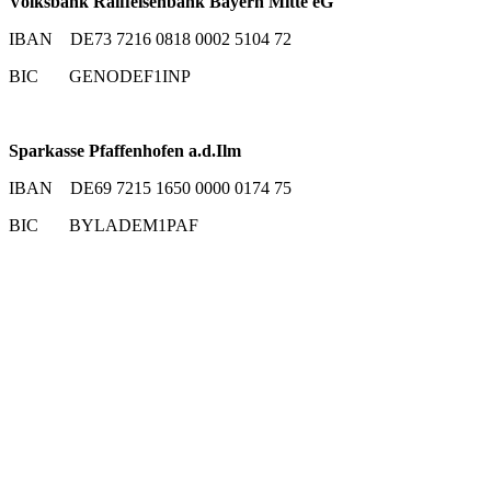
Volksbank Raiffeisenbank Bayern Mitte eG
IBAN DE73 7216 0818 0002 5104 72
BIC GENODEF1INP
Sparkasse Pfaffenhofen a.d.Ilm
IBAN DE69 7215 1650 0000 0174 75
BIC BYLADEM1PAF