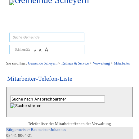
Zum Inhalt
,
zur Navigation
oder
zur Startseite
springen.
suchen
A
A
Schriftgröße
A
Sie sind hier:
Gemeinde Scheyern
>
Rathaus & Service
>
Verwaltung
>
Mitarbeiter
Mitarbeiter-Telefon-Liste
Telefonliste der Mitarbeiter/innen der Verwaltung
Bürgermeister Baumeister Johannes
08441 8064-21