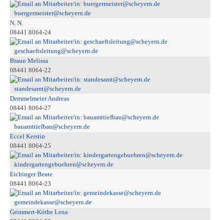
buergermeister@scheyern.de
N. N.
08441 8064-24
geschaeftsleitung@scheyern.de
Braun Melissa
08441 8064-22
standesamt@scheyern.de
Demmelmeier Andreas
08441 8064-27
bauamttiefbau@scheyern.de
Eccel Kerstin
08441 8064-25
kindergartengebuehren@scheyern.de
Eichinger Beate
08441 8064-23
gemeindekasse@scheyern.de
Grimmert-Köthe Lena