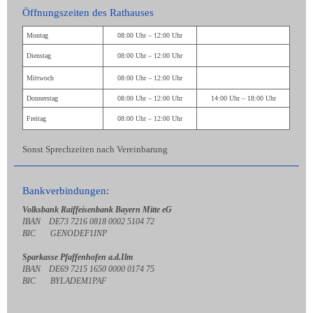
Öffnungszeiten des Rathauses
Montag
08:00 Uhr – 12:00 Uhr
Dienstag
08:00 Uhr – 12:00 Uhr
Mittwoch
08:00 Uhr – 12:00 Uhr
Donnerstag
08:00 Uhr – 12:00 Uhr
14:00 Uhr – 18:00 Uhr
Freitag
08:00 Uhr – 12:00 Uhr
Sonst Sprechzeiten nach Vereinbarung
Bankverbindungen:
Volksbank Raiffeisenbank Bayern Mitte eG
IBAN DE73 7216 0818 0002 5104 72
BIC GENODEF1INP
Sparkasse Pfaffenhofen a.d.Ilm
IBAN DE69 7215 1650 0000 0174 75
BIC BYLADEM1PAF