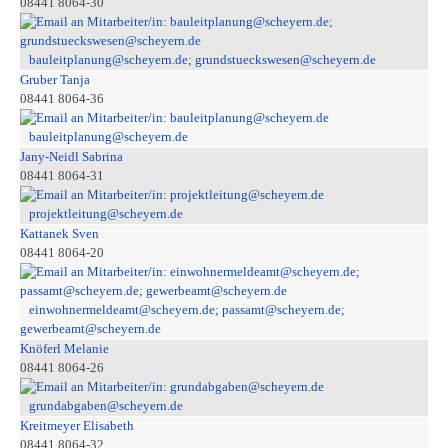
08441 8064-30
bauleitplanung@scheyern.de; grundstueckswesen@scheyern.de
Gruber Tanja
08441 8064-36
bauleitplanung@scheyern.de
Jany-Neidl Sabrina
08441 8064-31
projektleitung@scheyern.de
Kattanek Sven
08441 8064-20
einwohnermeldeamt@scheyern.de; passamt@scheyern.de;
gewerbeamt@scheyern.de
Knöferl Melanie
08441 8064-26
grundabgaben@scheyern.de
Kreitmeyer Elisabeth
08441 8064-32