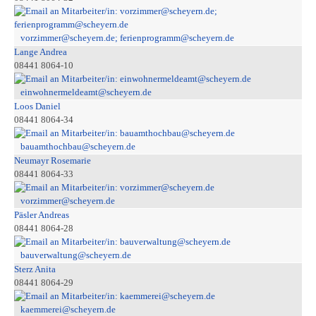
vorzimmer@scheyern.de; ferienprogramm@scheyern.de
Lange Andrea
08441 8064-10
einwohnermeldeamt@scheyern.de
Loos Daniel
08441 8064-34
bauamthochbau@scheyern.de
Neumayr Rosemarie
08441 8064-33
vorzimmer@scheyern.de
Päsler Andreas
08441 8064-28
bauverwaltung@scheyern.de
Sterz Anita
08441 8064-29
kaemmerei@scheyern.de