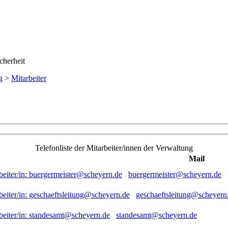
g
>
Mitarbeiter
Telefonliste der Mitarbeiter/innen der Verwaltung
Mail
buergermeister@scheyern.de
geschaeftsleitung@scheyern
standesamt@scheyern.de