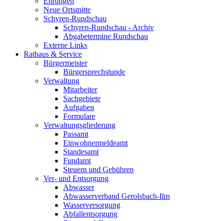
Ehrungen
Neue Ortsmitte
Schyren-Rundschau
Schyren-Rundschau - Archiv
Abgabetermine Rundschau
Externe Links
Rathaus & Service
Bürgermeister
Bürgersprechstunde
Verwaltung
Mitarbeiter
Sachgebiete
Aufgaben
Formulare
Verwaltungsgliederung
Passamt
Einwohnermeldeamt
Standesamt
Fundamt
Steuern und Gebühren
Ver- und Entsorgung
Abwasser
Abwasserverband Gerolsbach-Ilm
Wasserversorgung
Abfallentsorgung