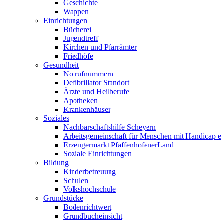
Geschichte
Wappen
Einrichtungen
Bücherei
Jugendtreff
Kirchen und Pfarrämter
Friedhöfe
Gesundheit
Notrufnummern
Defibrillator Standort
Ärzte und Heilberufe
Apotheken
Krankenhäuser
Soziales
Nachbarschaftshilfe Scheyern
Arbeitsgemeinschaft für Menschen mit Handicap e
Erzeugermarkt PfaffenhofenerLand
Soziale Einrichtungen
Bildung
Kinderbetreuung
Schulen
Volkshochschule
Grundstücke
Bodenrichtwert
Grundbucheinsicht