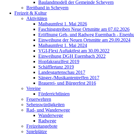
Baulandmodell der Gemeinde Scheyern
Breitband in Scheyern
Freizeit & Kultur
Aktivitäten
Maibaumfest 1. Mai 2026
Faschingstreiben Neue Ortsmitte am 07.02.2026
Eröffnung Geh- und Radweg Euernbach - Eisenhu
Einweihung der Neuen Ortsmitte am 29.09.2024
Maibaumfest 1. Mai 2024
VGI-Flexi Auftaktfest am 30.09.2022
Einweihung DGH Euernbach 2022
Hopfakranzlfest 2019
Schäfflertanz 2019
Landesgartenschau 2017
Sänger-/Musikantentreffen 2017
Brauerei- und Bürgerfest 2016
Vereine
Förderrichtlinien
Feuerwehren
Sehenswürdigkeiten
Rad- und Wanderwege
Wanderwege
Radwege
Freizeitangebote
Spielplätze