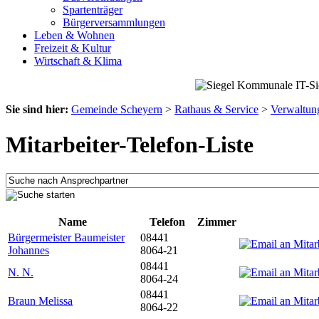
Spartenträger
Bürgerversammlungen
Leben & Wohnen
Freizeit & Kultur
Wirtschaft & Klima
Sie sind hier:
Gemeinde Scheyern
>
Rathaus & Service
>
Verwaltun
Mitarbeiter-Telefon-Liste
Name
Telefon
Zimmer
Bürgermeister Baumeister
08441
Johannes
8064-21
08441
N. N.
8064-24
08441
Braun Melissa
8064-22