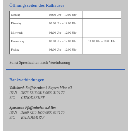
Öffnungszeiten des Rathauses
Montag
08:00 Uhr – 12:00 Uhr
Dienstag
08:00 Uhr – 12:00 Uhr
Mittwoch
08:00 Uhr – 12:00 Uhr
Donnerstag
08:00 Uhr – 12:00 Uhr
14:00 Uhr – 18:00 Uhr
Freitag
08:00 Uhr – 12:00 Uhr
Sonst Sprechzeiten nach Vereinbarung
Bankverbindungen:
Volksbank Raiffeisenbank Bayern Mitte eG
IBAN DE73 7216 0818 0002 5104 72
BIC GENODEF1INP
Sparkasse Pfaffenhofen a.d.Ilm
IBAN DE69 7215 1650 0000 0174 75
BIC BYLADEM1PAF