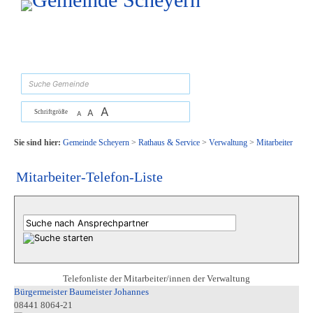
Zum Inhalt
,
zur Navigation
oder
zur Startseite
springen.
suchen
A
A
Schriftgröße
A
Sie sind hier:
Gemeinde Scheyern
>
Rathaus & Service
>
Verwaltung
>
Mitarbeiter
Mitarbeiter-Telefon-Liste
Telefonliste der Mitarbeiter/innen der Verwaltung
Bürgermeister Baumeister Johannes
08441 8064-21