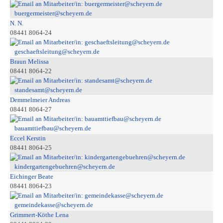
buergermeister@scheyern.de
N. N.
08441 8064-24
geschaeftsleitung@scheyern.de
Braun Melissa
08441 8064-22
standesamt@scheyern.de
Demmelmeier Andreas
08441 8064-27
bauamttiefbau@scheyern.de
Eccel Kerstin
08441 8064-25
kindergartengebuehren@scheyern.de
Eichinger Beate
08441 8064-23
gemeindekasse@scheyern.de
Grimmert-Köthe Lena