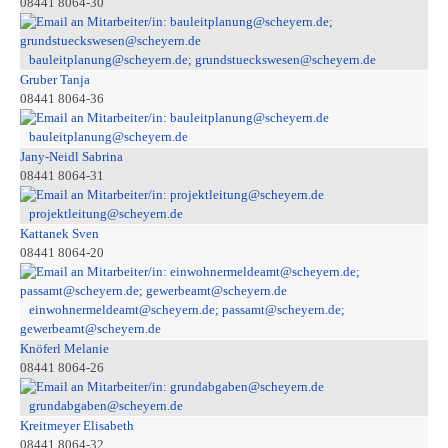
08441 8064-30
bauleitplanung@scheyern.de; grundstueckswesen@scheyern.de
Gruber Tanja
08441 8064-36
bauleitplanung@scheyern.de
Jany-Neidl Sabrina
08441 8064-31
projektleitung@scheyern.de
Kattanek Sven
08441 8064-20
einwohnermeldeamt@scheyern.de; passamt@scheyern.de;
gewerbeamt@scheyern.de
Knöferl Melanie
08441 8064-26
grundabgaben@scheyern.de
Kreitmeyer Elisabeth
08441 8064-32