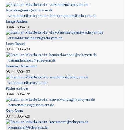
vorzimmer@scheyern.de; ferienprogramm@scheyern.de
Lange Andrea
08441 8064-10
einwohnermeldeamt@scheyern.de
Loos Daniel
08441 8064-34
bauamthochbau@scheyern.de
Neumayr Rosemarie
08441 8064-33
vorzimmer@scheyern.de
Päsler Andreas
08441 8064-28
bauverwaltung@scheyern.de
Sterz Anita
08441 8064-29
kaemmerei@scheyern.de