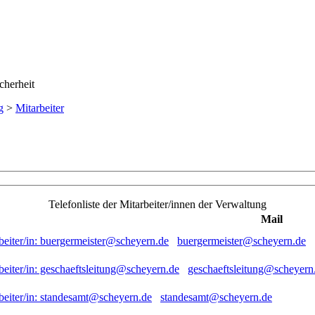
g
>
Mitarbeiter
Telefonliste der Mitarbeiter/innen der Verwaltung
Mail
buergermeister@scheyern.de
geschaeftsleitung@scheyern
standesamt@scheyern.de