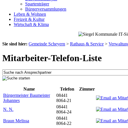
Spartenträger
Bürgerversammlungen
Leben & Wohnen
Freizeit & Kultur
Wirtschaft & Klima
Sie sind hier:
Gemeinde Scheyern
>
Rathaus & Service
>
Verwaltun
Mitarbeiter-Telefon-Liste
Name
Telefon
Zimmer
Bürgermeister Baumeister
08441
Johannes
8064-21
08441
N. N.
8064-24
08441
Braun Melissa
8064-22