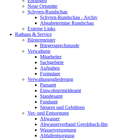
Ehrungen
Neue Ortsmitte
Schyren-Rundschau
Schyren-Rundschau - Archiv
Abgabetermine Rundschau
Externe Links
Rathaus & Service
Bürgermeister
Bürgersprechstunde
Verwaltung
Mitarbeiter
Sachgebiete
Aufgaben
Formulare
Verwaltungsgliederung
Passamt
Einwohnermeldeamt
Standesamt
Fundamt
Steuern und Gebühren
Ver- und Entsorgung
Abwasser
Abwasserverband Gerolsbach-Ilm
Wasserversorgung
Abfallentsorgung