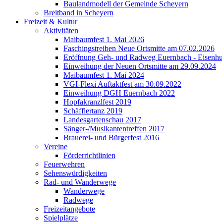
Baulandmodell der Gemeinde Scheyern
Breitband in Scheyern
Freizeit & Kultur
Aktivitäten
Maibaumfest 1. Mai 2026
Faschingstreiben Neue Ortsmitte am 07.02.2026
Eröffnung Geh- und Radweg Euernbach - Eisenhu
Einweihung der Neuen Ortsmitte am 29.09.2024
Maibaumfest 1. Mai 2024
VGI-Flexi Auftaktfest am 30.09.2022
Einweihung DGH Euernbach 2022
Hopfakranzlfest 2019
Schäfflertanz 2019
Landesgartenschau 2017
Sänger-/Musikantentreffen 2017
Brauerei- und Bürgerfest 2016
Vereine
Förderrichtlinien
Feuerwehren
Sehenswürdigkeiten
Rad- und Wanderwege
Wanderwege
Radwege
Freizeitangebote
Spielplätze