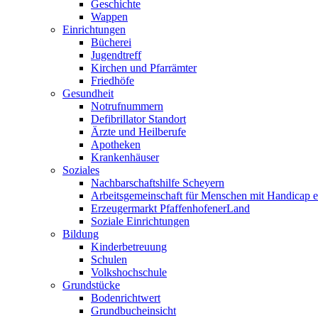
Geschichte
Wappen
Einrichtungen
Bücherei
Jugendtreff
Kirchen und Pfarrämter
Friedhöfe
Gesundheit
Notrufnummern
Defibrillator Standort
Ärzte und Heilberufe
Apotheken
Krankenhäuser
Soziales
Nachbarschaftshilfe Scheyern
Arbeitsgemeinschaft für Menschen mit Handicap e
Erzeugermarkt PfaffenhofenerLand
Soziale Einrichtungen
Bildung
Kinderbetreuung
Schulen
Volkshochschule
Grundstücke
Bodenrichtwert
Grundbucheinsicht