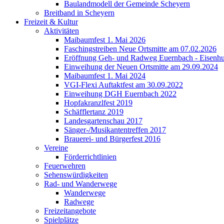
Baulandmodell der Gemeinde Scheyern
Breitband in Scheyern
Freizeit & Kultur
Aktivitäten
Maibaumfest 1. Mai 2026
Faschingstreiben Neue Ortsmitte am 07.02.2026
Eröffnung Geh- und Radweg Euernbach - Eisenhu
Einweihung der Neuen Ortsmitte am 29.09.2024
Maibaumfest 1. Mai 2024
VGI-Flexi Auftaktfest am 30.09.2022
Einweihung DGH Euernbach 2022
Hopfakranzlfest 2019
Schäfflertanz 2019
Landesgartenschau 2017
Sänger-/Musikantentreffen 2017
Brauerei- und Bürgerfest 2016
Vereine
Förderrichtlinien
Feuerwehren
Sehenswürdigkeiten
Rad- und Wanderwege
Wanderwege
Radwege
Freizeitangebote
Spielplätze