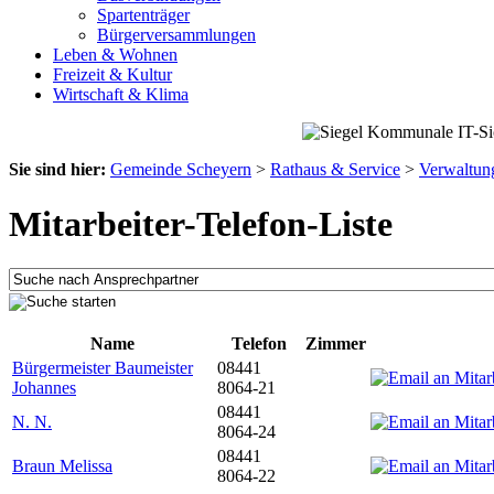
Spartenträger
Bürgerversammlungen
Leben & Wohnen
Freizeit & Kultur
Wirtschaft & Klima
Sie sind hier:
Gemeinde Scheyern
>
Rathaus & Service
>
Verwaltun
Mitarbeiter-Telefon-Liste
Name
Telefon
Zimmer
Bürgermeister Baumeister
08441
Johannes
8064-21
08441
N. N.
8064-24
08441
Braun Melissa
8064-22