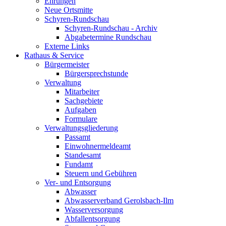
Ehrungen
Neue Ortsmitte
Schyren-Rundschau
Schyren-Rundschau - Archiv
Abgabetermine Rundschau
Externe Links
Rathaus & Service
Bürgermeister
Bürgersprechstunde
Verwaltung
Mitarbeiter
Sachgebiete
Aufgaben
Formulare
Verwaltungsgliederung
Passamt
Einwohnermeldeamt
Standesamt
Fundamt
Steuern und Gebühren
Ver- und Entsorgung
Abwasser
Abwasserverband Gerolsbach-Ilm
Wasserversorgung
Abfallentsorgung