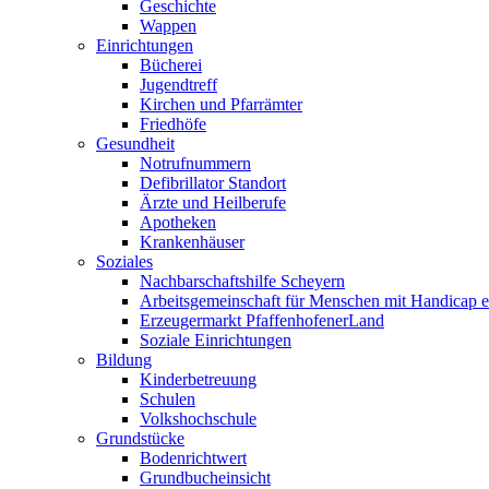
Geschichte
Wappen
Einrichtungen
Bücherei
Jugendtreff
Kirchen und Pfarrämter
Friedhöfe
Gesundheit
Notrufnummern
Defibrillator Standort
Ärzte und Heilberufe
Apotheken
Krankenhäuser
Soziales
Nachbarschaftshilfe Scheyern
Arbeitsgemeinschaft für Menschen mit Handicap e
Erzeugermarkt PfaffenhofenerLand
Soziale Einrichtungen
Bildung
Kinderbetreuung
Schulen
Volkshochschule
Grundstücke
Bodenrichtwert
Grundbucheinsicht