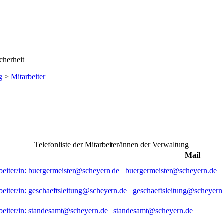
g
>
Mitarbeiter
Telefonliste der Mitarbeiter/innen der Verwaltung
Mail
buergermeister@scheyern.de
geschaeftsleitung@scheyern
standesamt@scheyern.de