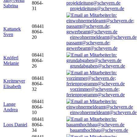
Jany-Neidl
8064-
Sabrina
31
projektleitung@scheyern.de
08441
Kattanek
8064-
Sven
20
einwohnermeldeamt@scheyern.de
passamt@scheyern.de;
gewerbeamt@scheyern.de
08441
Knöferl
8064-
Melanie
26
grundabgaben@scheyern.de
08441
Kreitmeyer
8064-
Elisabeth
32
vorzimmer@scheyern.de;
ferienprogramm@scheyern.de
08441
Lange
8064-
Andrea
10
einwohnermeldeamt@scheyern.de
08441
Loos Daniel
8064-
34
bauamthochbau@scheyern.de
08441