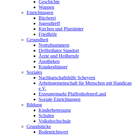
Geschichte
Wappen
Einrichtungen
Bücherei
Jugendtreff
Kirchen und Pfarrämter
Friedhöfe
Gesundheit
Notrufnummern
Defibrillator Standort
Ärzte und Heilberufe
Apotheken
Krankenhäuser
Soziales
Nachbarschaftshilfe Scheyern
Arbeitsgemeinschaft für Menschen mit Handicap
e.V.
Erzeugermarkt PfaffenhofenerLand
Soziale Einrichtungen
Bildung
Kinderbetreuung
Schulen
Volkshochschule
Grundstücke
Bodenrichtwert