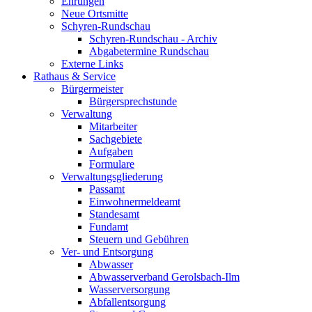
Ehrungen
Neue Ortsmitte
Schyren-Rundschau
Schyren-Rundschau - Archiv
Abgabetermine Rundschau
Externe Links
Rathaus & Service
Bürgermeister
Bürgersprechstunde
Verwaltung
Mitarbeiter
Sachgebiete
Aufgaben
Formulare
Verwaltungsgliederung
Passamt
Einwohnermeldeamt
Standesamt
Fundamt
Steuern und Gebühren
Ver- und Entsorgung
Abwasser
Abwasserverband Gerolsbach-Ilm
Wasserversorgung
Abfallentsorgung