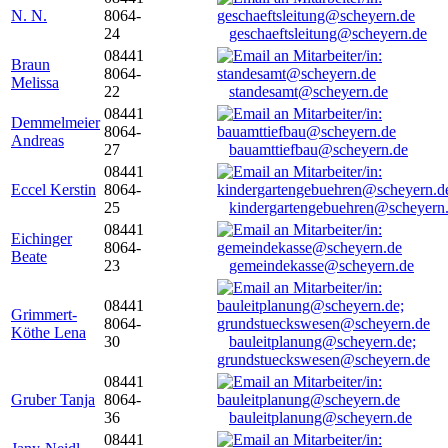
N. N.
8064-
24
geschaeftsleitung@scheyern.de
08441
Braun
8064-
Melissa
22
standesamt@scheyern.de
08441
Demmelmeier
8064-
Andreas
27
bauamttiefbau@scheyern.de
08441
Eccel Kerstin
8064-
25
kindergartengebuehren@scheyern
08441
Eichinger
8064-
Beate
23
gemeindekasse@scheyern.de
08441
Grimmert-
8064-
Köthe Lena
30
bauleitplanung@scheyern.de;
grundstueckswesen@scheyern.de
08441
Gruber Tanja
8064-
36
bauleitplanung@scheyern.de
08441