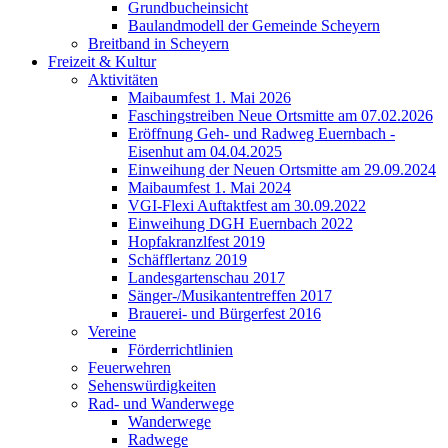
Grundbucheinsicht
Baulandmodell der Gemeinde Scheyern
Breitband in Scheyern
Freizeit & Kultur
Aktivitäten
Maibaumfest 1. Mai 2026
Faschingstreiben Neue Ortsmitte am 07.02.2026
Eröffnung Geh- und Radweg Euernbach -
Eisenhut am 04.04.2025
Einweihung der Neuen Ortsmitte am 29.09.2024
Maibaumfest 1. Mai 2024
VGI-Flexi Auftaktfest am 30.09.2022
Einweihung DGH Euernbach 2022
Hopfakranzlfest 2019
Schäfflertanz 2019
Landesgartenschau 2017
Sänger-/Musikantentreffen 2017
Brauerei- und Bürgerfest 2016
Vereine
Förderrichtlinien
Feuerwehren
Sehenswürdigkeiten
Rad- und Wanderwege
Wanderwege
Radwege