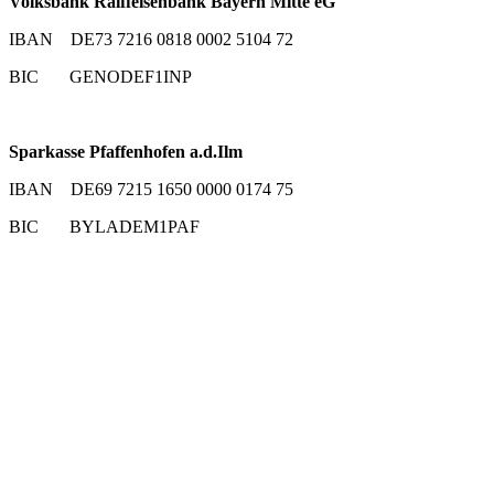
Volksbank Raiffeisenbank Bayern Mitte eG
IBAN DE73 7216 0818 0002 5104 72
BIC GENODEF1INP
Sparkasse Pfaffenhofen a.d.Ilm
IBAN DE69 7215 1650 0000 0174 75
BIC BYLADEM1PAF