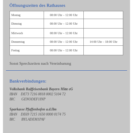
Öffnungszeiten des Rathauses
Montag
08:00 Uhr – 12:00 Uhr
Dienstag
08:00 Uhr – 12:00 Uhr
Mittwoch
08:00 Uhr – 12:00 Uhr
Donnerstag
08:00 Uhr – 12:00 Uhr
14:00 Uhr – 18:00 Uhr
Freitag
08:00 Uhr – 12:00 Uhr
Sonst Sprechzeiten nach Vereinbarung
Bankverbindungen:
Volksbank Raiffeisenbank Bayern Mitte eG
IBAN DE73 7216 0818 0002 5104 72
BIC GENODEF1INP
Sparkasse Pfaffenhofen a.d.Ilm
IBAN DE69 7215 1650 0000 0174 75
BIC BYLADEM1PAF