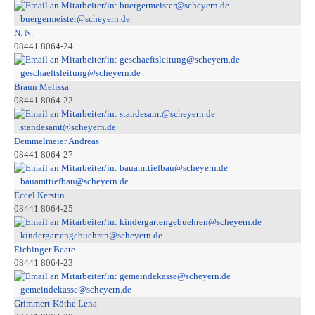
buergermeister@scheyern.de
N. N.
08441 8064-24
geschaeftsleitung@scheyern.de
Braun Melissa
08441 8064-22
standesamt@scheyern.de
Demmelmeier Andreas
08441 8064-27
bauamttiefbau@scheyern.de
Eccel Kerstin
08441 8064-25
kindergartengebuehren@scheyern.de
Eichinger Beate
08441 8064-23
gemeindekasse@scheyern.de
Grimmert-Köthe Lena