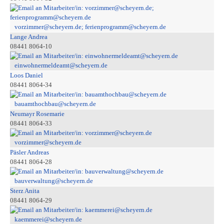
vorzimmer@scheyern.de; ferienprogramm@scheyern.de
Lange Andrea
08441 8064-10
einwohnermeldeamt@scheyern.de
Loos Daniel
08441 8064-34
bauamthochbau@scheyern.de
Neumayr Rosemarie
08441 8064-33
vorzimmer@scheyern.de
Päsler Andreas
08441 8064-28
bauverwaltung@scheyern.de
Sterz Anita
08441 8064-29
kaemmerei@scheyern.de