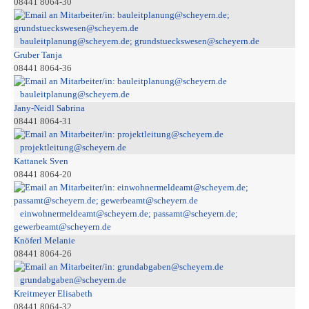
08441 8064-30
bauleitplanung@scheyern.de; grundstueckswesen@scheyern.de
Gruber Tanja
08441 8064-36
bauleitplanung@scheyern.de
Jany-Neidl Sabrina
08441 8064-31
projektleitung@scheyern.de
Kattanek Sven
08441 8064-20
einwohnermeldeamt@scheyern.de; passamt@scheyern.de;
gewerbeamt@scheyern.de
Knöferl Melanie
08441 8064-26
grundabgaben@scheyern.de
Kreitmeyer Elisabeth
08441 8064-32