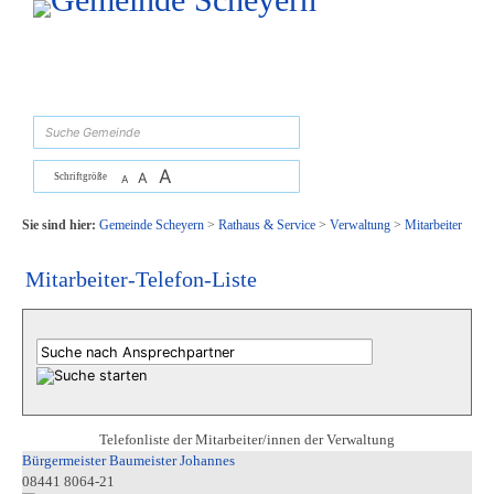
Zum Inhalt
,
zur Navigation
oder
zur Startseite
springen.
suchen
A
A
Schriftgröße
A
Sie sind hier:
Gemeinde Scheyern
>
Rathaus & Service
>
Verwaltung
>
Mitarbeiter
Mitarbeiter-Telefon-Liste
Telefonliste der Mitarbeiter/innen der Verwaltung
Bürgermeister Baumeister Johannes
08441 8064-21