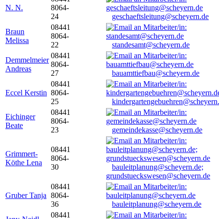
N. N.
8064-
24
geschaeftsleitung@scheyern.de
08441
Braun
8064-
Melissa
22
standesamt@scheyern.de
08441
Demmelmeier
8064-
Andreas
27
bauamttiefbau@scheyern.de
08441
Eccel Kerstin
8064-
25
kindergartengebuehren@scheyern
08441
Eichinger
8064-
Beate
23
gemeindekasse@scheyern.de
08441
Grimmert-
8064-
Köthe Lena
30
bauleitplanung@scheyern.de;
grundstueckswesen@scheyern.de
08441
Gruber Tanja
8064-
36
bauleitplanung@scheyern.de
08441