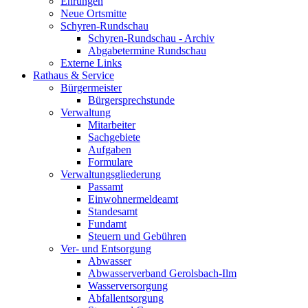
Ehrungen
Neue Ortsmitte
Schyren-Rundschau
Schyren-Rundschau - Archiv
Abgabetermine Rundschau
Externe Links
Rathaus & Service
Bürgermeister
Bürgersprechstunde
Verwaltung
Mitarbeiter
Sachgebiete
Aufgaben
Formulare
Verwaltungsgliederung
Passamt
Einwohnermeldeamt
Standesamt
Fundamt
Steuern und Gebühren
Ver- und Entsorgung
Abwasser
Abwasserverband Gerolsbach-Ilm
Wasserversorgung
Abfallentsorgung