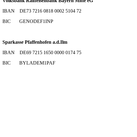
Volksbank Raiffeisenbank Bayern Mitte eG
IBAN DE73 7216 0818 0002 5104 72
BIC GENODEF1INP
Sparkasse Pfaffenhofen a.d.Ilm
IBAN DE69 7215 1650 0000 0174 75
BIC BYLADEM1PAF