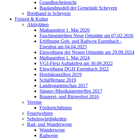
Grundbucheinsicht
Baulandmodell der Gemeinde Scheyern
Breitband in Scheyern
Freizeit & Kultur
Aktivitäten
Maibaumfest 1. Mai 2026
Faschingstreiben Neue Ortsmitte am 07.02.2026
Eröffnung Geh- und Radweg Euernbach -
Eisenhut am 04.04.2025
Einweihung der Neuen Ortsmitte am 29.09.2024
Maibaumfest 1. Mai 2024
VGI-Flexi Auftaktfest am 30.09.2022
Einweihung DGH Euernbach 2022
Hopfakranzlfest 2019
Schäfflertanz 2019
Landesgartenschau 2017
Sänger-/Musikantentreffen 2017
Brauerei- und Bürgerfest 2016
Vereine
Förderrichtlinien
Feuerwehren
Sehenswürdigkeiten
Rad- und Wanderwege
Wanderwege
Radwege