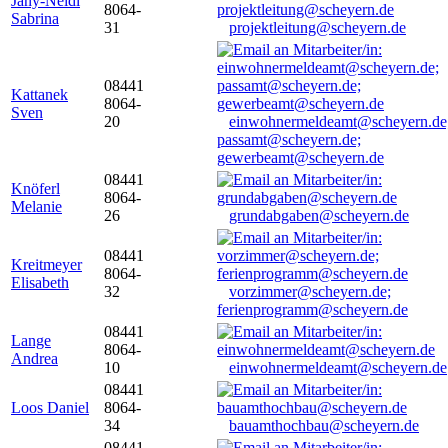
Jany-Neidl
8064-
Sabrina
31
projektleitung@scheyern.de
08441
Kattanek
8064-
Sven
20
einwohnermeldeamt@scheyern.de
passamt@scheyern.de;
gewerbeamt@scheyern.de
08441
Knöferl
8064-
Melanie
26
grundabgaben@scheyern.de
08441
Kreitmeyer
8064-
Elisabeth
32
vorzimmer@scheyern.de;
ferienprogramm@scheyern.de
08441
Lange
8064-
Andrea
10
einwohnermeldeamt@scheyern.de
08441
Loos Daniel
8064-
34
bauamthochbau@scheyern.de
08441