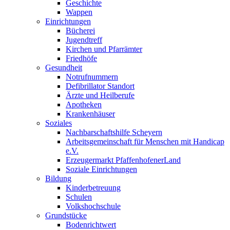
Geschichte
Wappen
Einrichtungen
Bücherei
Jugendtreff
Kirchen und Pfarrämter
Friedhöfe
Gesundheit
Notrufnummern
Defibrillator Standort
Ärzte und Heilberufe
Apotheken
Krankenhäuser
Soziales
Nachbarschaftshilfe Scheyern
Arbeitsgemeinschaft für Menschen mit Handicap
e.V.
Erzeugermarkt PfaffenhofenerLand
Soziale Einrichtungen
Bildung
Kinderbetreuung
Schulen
Volkshochschule
Grundstücke
Bodenrichtwert