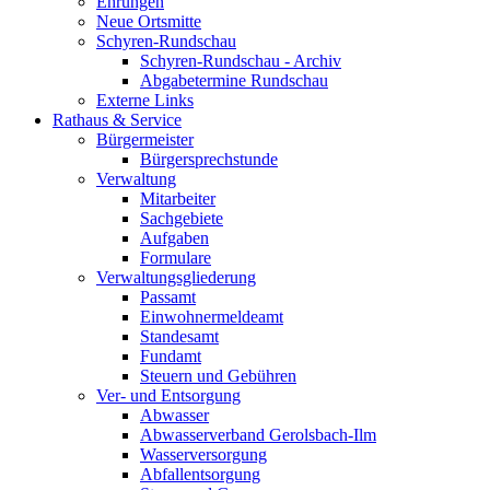
Ehrungen
Neue Ortsmitte
Schyren-Rundschau
Schyren-Rundschau - Archiv
Abgabetermine Rundschau
Externe Links
Rathaus & Service
Bürgermeister
Bürgersprechstunde
Verwaltung
Mitarbeiter
Sachgebiete
Aufgaben
Formulare
Verwaltungsgliederung
Passamt
Einwohnermeldeamt
Standesamt
Fundamt
Steuern und Gebühren
Ver- und Entsorgung
Abwasser
Abwasserverband Gerolsbach-Ilm
Wasserversorgung
Abfallentsorgung