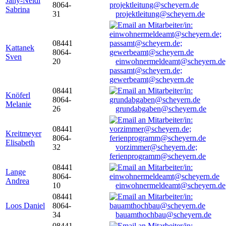
Jany-Neidl
8064-
Sabrina
31
projektleitung@scheyern.de
08441
Kattanek
8064-
Sven
20
einwohnermeldeamt@scheyern.de
passamt@scheyern.de;
gewerbeamt@scheyern.de
08441
Knöferl
8064-
Melanie
26
grundabgaben@scheyern.de
08441
Kreitmeyer
8064-
Elisabeth
32
vorzimmer@scheyern.de;
ferienprogramm@scheyern.de
08441
Lange
8064-
Andrea
10
einwohnermeldeamt@scheyern.de
08441
Loos Daniel
8064-
34
bauamthochbau@scheyern.de
08441