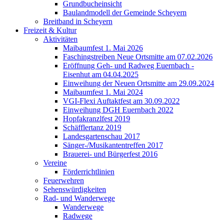
Grundbucheinsicht
Baulandmodell der Gemeinde Scheyern
Breitband in Scheyern
Freizeit & Kultur
Aktivitäten
Maibaumfest 1. Mai 2026
Faschingstreiben Neue Ortsmitte am 07.02.2026
Eröffnung Geh- und Radweg Euernbach -
Eisenhut am 04.04.2025
Einweihung der Neuen Ortsmitte am 29.09.2024
Maibaumfest 1. Mai 2024
VGI-Flexi Auftaktfest am 30.09.2022
Einweihung DGH Euernbach 2022
Hopfakranzlfest 2019
Schäfflertanz 2019
Landesgartenschau 2017
Sänger-/Musikantentreffen 2017
Brauerei- und Bürgerfest 2016
Vereine
Förderrichtlinien
Feuerwehren
Sehenswürdigkeiten
Rad- und Wanderwege
Wanderwege
Radwege