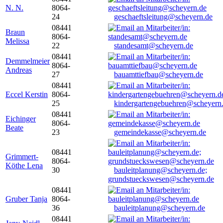
N. N.
8064-
24
geschaeftsleitung@scheyern.de
08441
Braun
8064-
Melissa
22
standesamt@scheyern.de
08441
Demmelmeier
8064-
Andreas
27
bauamttiefbau@scheyern.de
08441
Eccel Kerstin
8064-
25
kindergartengebuehren@scheyern
08441
Eichinger
8064-
Beate
23
gemeindekasse@scheyern.de
08441
Grimmert-
8064-
Köthe Lena
30
bauleitplanung@scheyern.de;
grundstueckswesen@scheyern.de
08441
Gruber Tanja
8064-
36
bauleitplanung@scheyern.de
08441