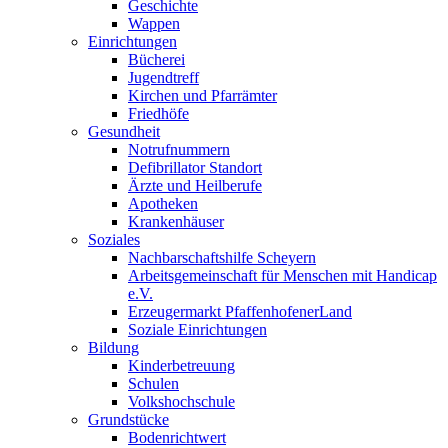
Geschichte
Wappen
Einrichtungen
Bücherei
Jugendtreff
Kirchen und Pfarrämter
Friedhöfe
Gesundheit
Notrufnummern
Defibrillator Standort
Ärzte und Heilberufe
Apotheken
Krankenhäuser
Soziales
Nachbarschaftshilfe Scheyern
Arbeitsgemeinschaft für Menschen mit Handicap
e.V.
Erzeugermarkt PfaffenhofenerLand
Soziale Einrichtungen
Bildung
Kinderbetreuung
Schulen
Volkshochschule
Grundstücke
Bodenrichtwert