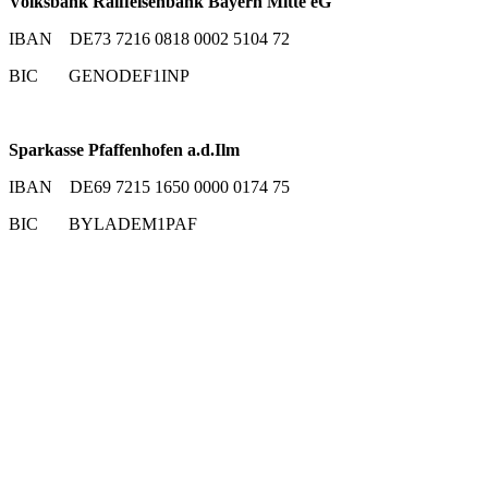
Volksbank Raiffeisenbank Bayern Mitte eG
IBAN DE73 7216 0818 0002 5104 72
BIC GENODEF1INP
Sparkasse Pfaffenhofen a.d.Ilm
IBAN DE69 7215 1650 0000 0174 75
BIC BYLADEM1PAF