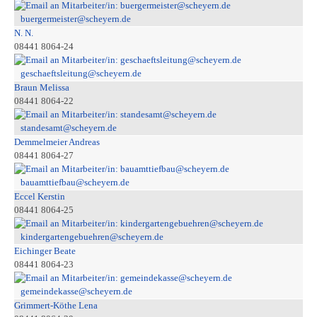
buergermeister@scheyern.de
N. N.
08441 8064-24
geschaeftsleitung@scheyern.de
Braun Melissa
08441 8064-22
standesamt@scheyern.de
Demmelmeier Andreas
08441 8064-27
bauamttiefbau@scheyern.de
Eccel Kerstin
08441 8064-25
kindergartengebuehren@scheyern.de
Eichinger Beate
08441 8064-23
gemeindekasse@scheyern.de
Grimmert-Köthe Lena