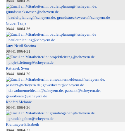
08441 8064-30
bauleitplanung@scheyern.de; grundstueckswesen@scheyern.de
Gruber Tanja
08441 8064-36
bauleitplanung@scheyern.de
Jany-Neidl Sabrina
08441 8064-31
projektleitung@scheyern.de
Kattanek Sven
08441 8064-20
einwohnermeldeamt@scheyern.de; passamt@scheyern.de;
gewerbeamt@scheyern.de
Knöferl Melanie
08441 8064-26
grundabgaben@scheyern.de
Kreitmeyer Elisabeth
08441 8064-32