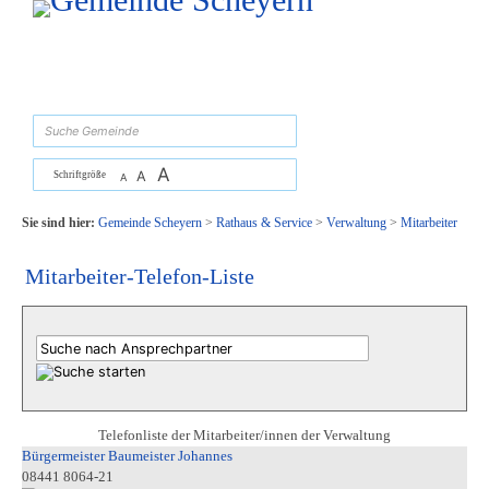
Zum Inhalt
,
zur Navigation
oder
zur Startseite
springen.
suchen
A
A
Schriftgröße
A
Sie sind hier:
Gemeinde Scheyern
>
Rathaus & Service
>
Verwaltung
>
Mitarbeiter
Mitarbeiter-Telefon-Liste
Telefonliste der Mitarbeiter/innen der Verwaltung
Bürgermeister Baumeister Johannes
08441 8064-21