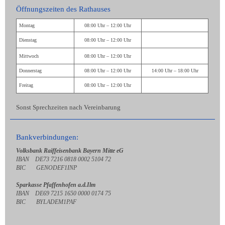
Öffnungszeiten des Rathauses
Montag
08:00 Uhr – 12:00 Uhr
Dienstag
08:00 Uhr – 12:00 Uhr
Mittwoch
08:00 Uhr – 12:00 Uhr
Donnerstag
08:00 Uhr – 12:00 Uhr
14:00 Uhr – 18:00 Uhr
Freitag
08:00 Uhr – 12:00 Uhr
Sonst Sprechzeiten nach Vereinbarung
Bankverbindungen:
Volksbank Raiffeisenbank Bayern Mitte eG
IBAN DE73 7216 0818 0002 5104 72
BIC GENODEF1INP
Sparkasse Pfaffenhofen a.d.Ilm
IBAN DE69 7215 1650 0000 0174 75
BIC BYLADEM1PAF