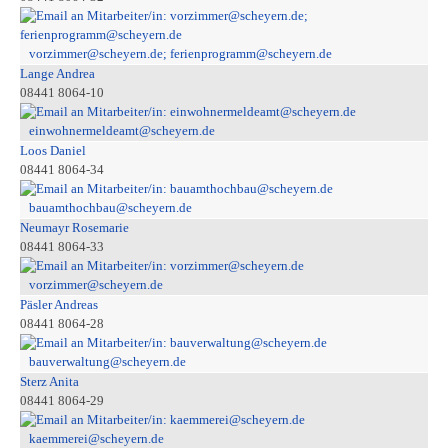
vorzimmer@scheyern.de; ferienprogramm@scheyern.de
Lange Andrea
08441 8064-10
einwohnermeldeamt@scheyern.de
Loos Daniel
08441 8064-34
bauamthochbau@scheyern.de
Neumayr Rosemarie
08441 8064-33
vorzimmer@scheyern.de
Päsler Andreas
08441 8064-28
bauverwaltung@scheyern.de
Sterz Anita
08441 8064-29
kaemmerei@scheyern.de