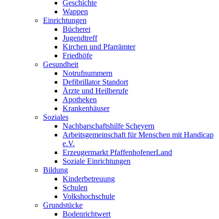
Geschichte
Wappen
Einrichtungen
Bücherei
Jugendtreff
Kirchen und Pfarrämter
Friedhöfe
Gesundheit
Notrufnummern
Defibrillator Standort
Ärzte und Heilberufe
Apotheken
Krankenhäuser
Soziales
Nachbarschaftshilfe Scheyern
Arbeitsgemeinschaft für Menschen mit Handicap
e.V.
Erzeugermarkt PfaffenhofenerLand
Soziale Einrichtungen
Bildung
Kinderbetreuung
Schulen
Volkshochschule
Grundstücke
Bodenrichtwert