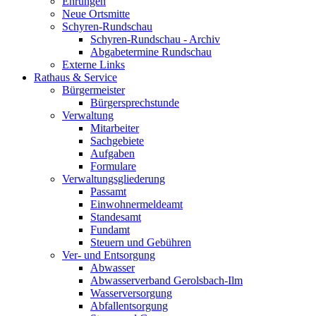
Ehrungen
Neue Ortsmitte
Schyren-Rundschau
Schyren-Rundschau - Archiv
Abgabetermine Rundschau
Externe Links
Rathaus & Service
Bürgermeister
Bürgersprechstunde
Verwaltung
Mitarbeiter
Sachgebiete
Aufgaben
Formulare
Verwaltungsgliederung
Passamt
Einwohnermeldeamt
Standesamt
Fundamt
Steuern und Gebühren
Ver- und Entsorgung
Abwasser
Abwasserverband Gerolsbach-Ilm
Wasserversorgung
Abfallentsorgung