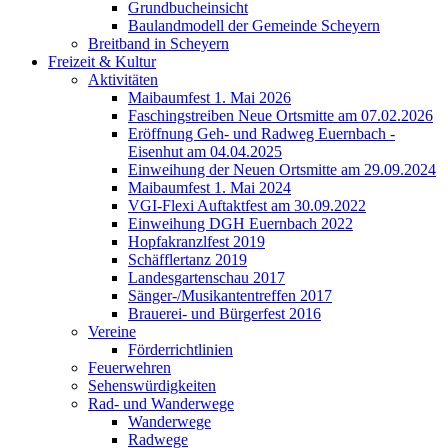
Grundbucheinsicht
Baulandmodell der Gemeinde Scheyern
Breitband in Scheyern
Freizeit & Kultur
Aktivitäten
Maibaumfest 1. Mai 2026
Faschingstreiben Neue Ortsmitte am 07.02.2026
Eröffnung Geh- und Radweg Euernbach -
Eisenhut am 04.04.2025
Einweihung der Neuen Ortsmitte am 29.09.2024
Maibaumfest 1. Mai 2024
VGI-Flexi Auftaktfest am 30.09.2022
Einweihung DGH Euernbach 2022
Hopfakranzlfest 2019
Schäfflertanz 2019
Landesgartenschau 2017
Sänger-/Musikantentreffen 2017
Brauerei- und Bürgerfest 2016
Vereine
Förderrichtlinien
Feuerwehren
Sehenswürdigkeiten
Rad- und Wanderwege
Wanderwege
Radwege