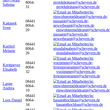
Jany-Neidl
8064-
Sabrina
31
projektleitung@scheyern.de
08441
Kattanek
8064-
Sven
20
einwohnermeldeamt@scheyern.de
passamt@scheyern.de;
gewerbeamt@scheyern.de
08441
Knöferl
8064-
Melanie
26
grundabgaben@scheyern.de
08441
Kreitmeyer
8064-
Elisabeth
32
vorzimmer@scheyern.de;
ferienprogramm@scheyern.de
08441
Lange
8064-
Andrea
10
einwohnermeldeamt@scheyern.de
08441
Loos Daniel
8064-
34
bauamthochbau@scheyern.de
08441