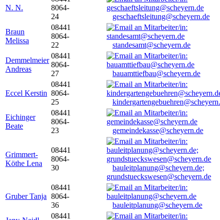
N. N.
8064-
24
geschaeftsleitung@scheyern.de
08441
Braun
8064-
Melissa
22
standesamt@scheyern.de
08441
Demmelmeier
8064-
Andreas
27
bauamttiefbau@scheyern.de
08441
Eccel Kerstin
8064-
25
kindergartengebuehren@scheyern
08441
Eichinger
8064-
Beate
23
gemeindekasse@scheyern.de
08441
Grimmert-
8064-
Köthe Lena
30
bauleitplanung@scheyern.de;
grundstueckswesen@scheyern.de
08441
Gruber Tanja
8064-
36
bauleitplanung@scheyern.de
08441