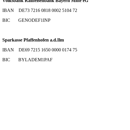
Volksbank Raiffeisenbank Bayern Mitte eG
IBAN DE73 7216 0818 0002 5104 72
BIC GENODEF1INP
Sparkasse Pfaffenhofen a.d.Ilm
IBAN DE69 7215 1650 0000 0174 75
BIC BYLADEM1PAF