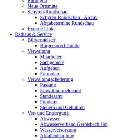
Ehrungen
Neue Ortsmitte
Schyren-Rundschau
Schyren-Rundschau - Archiv
Abgabetermine Rundschau
Externe Links
Rathaus & Service
Bürgermeister
Bürgersprechstunde
Verwaltung
Mitarbeiter
Sachgebiete
Aufgaben
Formulare
Verwaltungsgliederung
Passamt
Einwohnermeldeamt
Standesamt
Fundamt
Steuern und Gebühren
Ver- und Entsorgung
Abwasser
Abwasserverband Gerolsbach-Ilm
Wasserversorgung
Abfallentsorgung