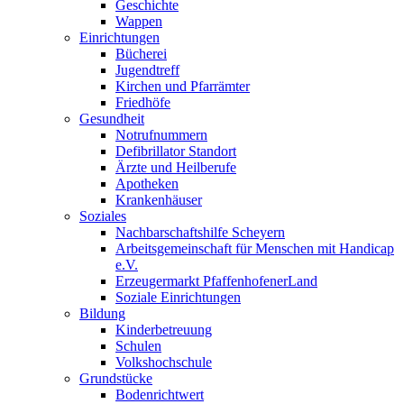
Geschichte
Wappen
Einrichtungen
Bücherei
Jugendtreff
Kirchen und Pfarrämter
Friedhöfe
Gesundheit
Notrufnummern
Defibrillator Standort
Ärzte und Heilberufe
Apotheken
Krankenhäuser
Soziales
Nachbarschaftshilfe Scheyern
Arbeitsgemeinschaft für Menschen mit Handicap
e.V.
Erzeugermarkt PfaffenhofenerLand
Soziale Einrichtungen
Bildung
Kinderbetreuung
Schulen
Volkshochschule
Grundstücke
Bodenrichtwert