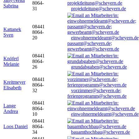
Jany-Neidl
8064-
Sabrina
31
projektleitung@scheyern.de
08441
Kattanek
8064-
Sven
20
einwohnermeldeamt@scheyern.de
passamt@scheyern.de;
gewerbeamt@scheyern.de
08441
Knöferl
8064-
Melanie
26
grundabgaben@scheyern.de
08441
Kreitmeyer
8064-
Elisabeth
32
vorzimmer@scheyern.de;
ferienprogramm@scheyern.de
08441
Lange
8064-
Andrea
10
einwohnermeldeamt@scheyern.de
08441
Loos Daniel
8064-
34
bauamthochbau@scheyern.de
08441