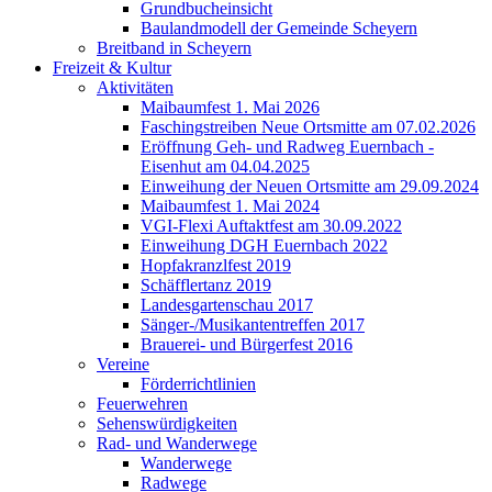
Grundbucheinsicht
Baulandmodell der Gemeinde Scheyern
Breitband in Scheyern
Freizeit & Kultur
Aktivitäten
Maibaumfest 1. Mai 2026
Faschingstreiben Neue Ortsmitte am 07.02.2026
Eröffnung Geh- und Radweg Euernbach -
Eisenhut am 04.04.2025
Einweihung der Neuen Ortsmitte am 29.09.2024
Maibaumfest 1. Mai 2024
VGI-Flexi Auftaktfest am 30.09.2022
Einweihung DGH Euernbach 2022
Hopfakranzlfest 2019
Schäfflertanz 2019
Landesgartenschau 2017
Sänger-/Musikantentreffen 2017
Brauerei- und Bürgerfest 2016
Vereine
Förderrichtlinien
Feuerwehren
Sehenswürdigkeiten
Rad- und Wanderwege
Wanderwege
Radwege