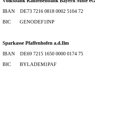
Volksbank Raiffeisenbank Bayern Mitte eG
IBAN DE73 7216 0818 0002 5104 72
BIC GENODEF1INP
Sparkasse Pfaffenhofen a.d.Ilm
IBAN DE69 7215 1650 0000 0174 75
BIC BYLADEM1PAF