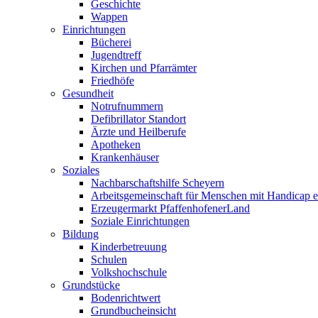
Geschichte
Wappen
Einrichtungen
Bücherei
Jugendtreff
Kirchen und Pfarrämter
Friedhöfe
Gesundheit
Notrufnummern
Defibrillator Standort
Ärzte und Heilberufe
Apotheken
Krankenhäuser
Soziales
Nachbarschaftshilfe Scheyern
Arbeitsgemeinschaft für Menschen mit Handicap e
Erzeugermarkt PfaffenhofenerLand
Soziale Einrichtungen
Bildung
Kinderbetreuung
Schulen
Volkshochschule
Grundstücke
Bodenrichtwert
Grundbucheinsicht