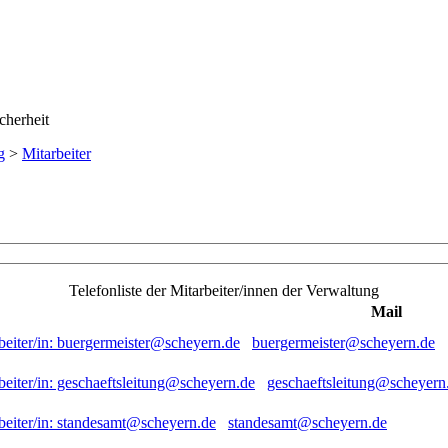
g
>
Mitarbeiter
Telefonliste der Mitarbeiter/innen der Verwaltung
Mail
buergermeister@scheyern.de
geschaeftsleitung@scheyern
standesamt@scheyern.de