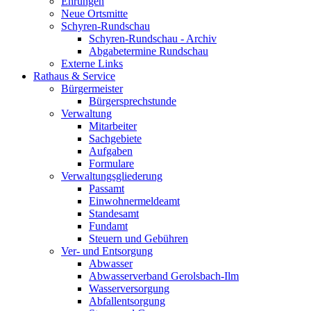
Ehrungen
Neue Ortsmitte
Schyren-Rundschau
Schyren-Rundschau - Archiv
Abgabetermine Rundschau
Externe Links
Rathaus & Service
Bürgermeister
Bürgersprechstunde
Verwaltung
Mitarbeiter
Sachgebiete
Aufgaben
Formulare
Verwaltungsgliederung
Passamt
Einwohnermeldeamt
Standesamt
Fundamt
Steuern und Gebühren
Ver- und Entsorgung
Abwasser
Abwasserverband Gerolsbach-Ilm
Wasserversorgung
Abfallentsorgung