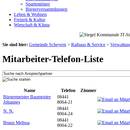
Spartenträger
Bürgerversammlungen
Leben & Wohnen
Freizeit & Kultur
Wirtschaft & Klima
Sie sind hier:
Gemeinde Scheyern
>
Rathaus & Service
>
Verwaltun
Mitarbeiter-Telefon-Liste
Name
Telefon
Zimmer
Bürgermeister Baumeister
08441
Johannes
8064-21
08441
N. N.
8064-24
08441
Braun Melissa
8064-22