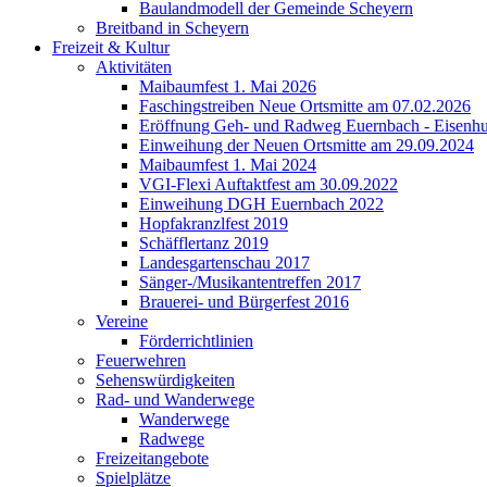
Baulandmodell der Gemeinde Scheyern
Breitband in Scheyern
Freizeit & Kultur
Aktivitäten
Maibaumfest 1. Mai 2026
Faschingstreiben Neue Ortsmitte am 07.02.2026
Eröffnung Geh- und Radweg Euernbach - Eisenhu
Einweihung der Neuen Ortsmitte am 29.09.2024
Maibaumfest 1. Mai 2024
VGI-Flexi Auftaktfest am 30.09.2022
Einweihung DGH Euernbach 2022
Hopfakranzlfest 2019
Schäfflertanz 2019
Landesgartenschau 2017
Sänger-/Musikantentreffen 2017
Brauerei- und Bürgerfest 2016
Vereine
Förderrichtlinien
Feuerwehren
Sehenswürdigkeiten
Rad- und Wanderwege
Wanderwege
Radwege
Freizeitangebote
Spielplätze