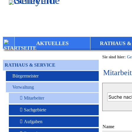
Zum Inhalt
,
zur Navigation
oder
zur Startseite
springen.
AKTUELLES
RATHAUS &
Sie sind hier:
Ge
RATHAUS & SERVICE
Mitarbeit
Bürgermeister
Verwaltung
Mitarbeiter
Sachgebiete
Aufgaben
Name