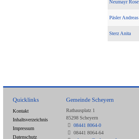
Neumayr Rose
Päsler Andreas
Sterz Anita
Quicklinks
Gemeinde Scheyern
Rathausplatz 1
Kontakt
85298 Scheyern
Inhaltsverzeichnis
08441 8064-0
Impressum
08441 8064-64
Datenschutz