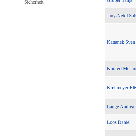
Gruber Tanja
Jany-Neidl Sab
Kattanek Sven
Knöferl Melan
Kreitmeyer Eli
Lange Andrea
Loos Daniel