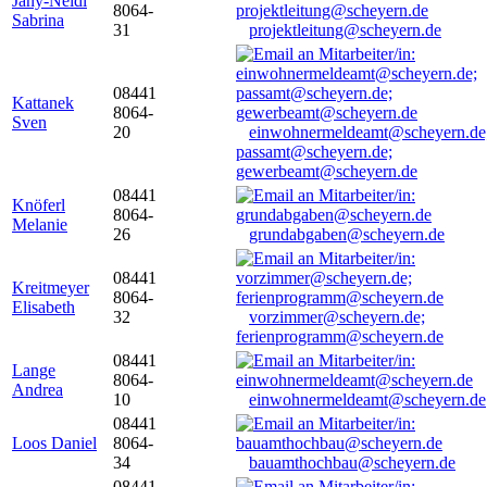
Jany-Neidl
8064-
Sabrina
31
projektleitung@scheyern.de
08441
Kattanek
8064-
Sven
20
einwohnermeldeamt@scheyern.de
passamt@scheyern.de;
gewerbeamt@scheyern.de
08441
Knöferl
8064-
Melanie
26
grundabgaben@scheyern.de
08441
Kreitmeyer
8064-
Elisabeth
32
vorzimmer@scheyern.de;
ferienprogramm@scheyern.de
08441
Lange
8064-
Andrea
10
einwohnermeldeamt@scheyern.de
08441
Loos Daniel
8064-
34
bauamthochbau@scheyern.de
08441