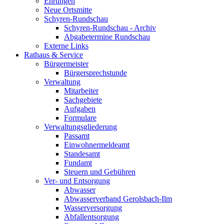
Ehrungen
Neue Ortsmitte
Schyren-Rundschau
Schyren-Rundschau - Archiv
Abgabetermine Rundschau
Externe Links
Rathaus & Service
Bürgermeister
Bürgersprechstunde
Verwaltung
Mitarbeiter
Sachgebiete
Aufgaben
Formulare
Verwaltungsgliederung
Passamt
Einwohnermeldeamt
Standesamt
Fundamt
Steuern und Gebühren
Ver- und Entsorgung
Abwasser
Abwasserverband Gerolsbach-Ilm
Wasserversorgung
Abfallentsorgung