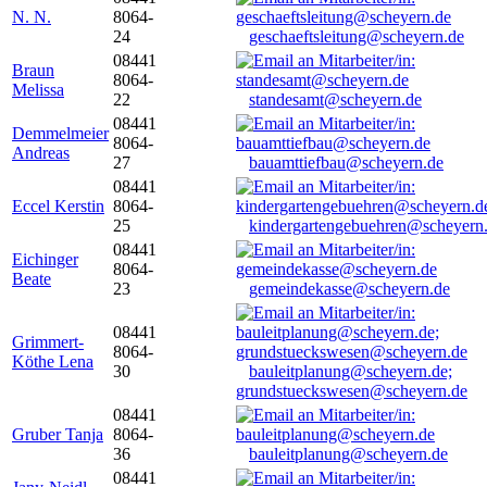
N. N.
8064-
24
geschaeftsleitung@scheyern.de
08441
Braun
8064-
Melissa
22
standesamt@scheyern.de
08441
Demmelmeier
8064-
Andreas
27
bauamttiefbau@scheyern.de
08441
Eccel Kerstin
8064-
25
kindergartengebuehren@scheyern
08441
Eichinger
8064-
Beate
23
gemeindekasse@scheyern.de
08441
Grimmert-
8064-
Köthe Lena
30
bauleitplanung@scheyern.de;
grundstueckswesen@scheyern.de
08441
Gruber Tanja
8064-
36
bauleitplanung@scheyern.de
08441