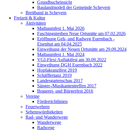
Grundbucheinsicht
Baulandmodell der Gemeinde Scheyern
Breitband in Scheyern
Freizeit & Kultur
Aktivitäten
Maibaumfest 1. Mai 2026
Faschingstreiben Neue Ortsmitte am 07.02.2026
Eröffnung Geh- und Radweg Euernbach -
Eisenhut am 04.04.2025
Einweihung der Neuen Ortsmitte am 29.09.2024
Maibaumfest 1. Mai 2024
VGI-Flexi Auftaktfest am 30.09.2022
Einweihung DGH Euernbach 2022
Hopfakranzlfest 2019
Schäfflertanz 2019
Landesgartenschau 2017
Sänger-/Musikantentreffen 2017
Brauerei- und Bürgerfest 2016
Vereine
Förderrichtlinien
Feuerwehren
Sehenswürdigkeiten
Rad- und Wanderwege
Wanderwege
Radwege