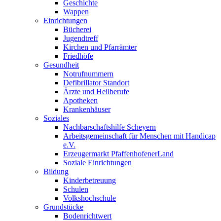
Geschichte
Wappen
Einrichtungen
Bücherei
Jugendtreff
Kirchen und Pfarrämter
Friedhöfe
Gesundheit
Notrufnummern
Defibrillator Standort
Ärzte und Heilberufe
Apotheken
Krankenhäuser
Soziales
Nachbarschaftshilfe Scheyern
Arbeitsgemeinschaft für Menschen mit Handicap
e.V.
Erzeugermarkt PfaffenhofenerLand
Soziale Einrichtungen
Bildung
Kinderbetreuung
Schulen
Volkshochschule
Grundstücke
Bodenrichtwert