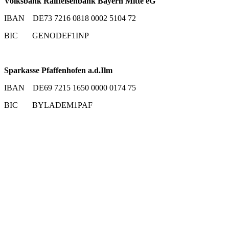
Volksbank Raiffeisenbank Bayern Mitte eG
IBAN DE73 7216 0818 0002 5104 72
BIC GENODEF1INP
Sparkasse Pfaffenhofen a.d.Ilm
IBAN DE69 7215 1650 0000 0174 75
BIC BYLADEM1PAF