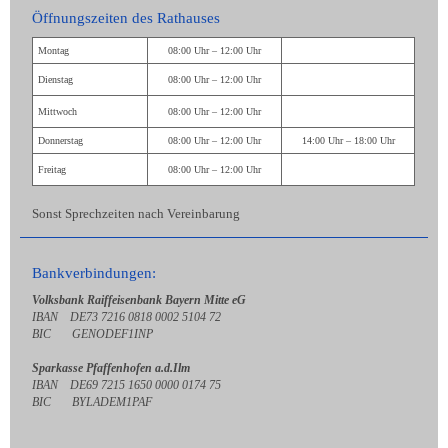
Öffnungszeiten des Rathauses
Montag
08:00 Uhr – 12:00 Uhr
Dienstag
08:00 Uhr – 12:00 Uhr
Mittwoch
08:00 Uhr – 12:00 Uhr
Donnerstag
08:00 Uhr – 12:00 Uhr
14:00 Uhr – 18:00 Uhr
Freitag
08:00 Uhr – 12:00 Uhr
Sonst Sprechzeiten nach Vereinbarung
Bankverbindungen:
Volksbank Raiffeisenbank Bayern Mitte eG
IBAN DE73 7216 0818 0002 5104 72
BIC GENODEF1INP
Sparkasse Pfaffenhofen a.d.Ilm
IBAN DE69 7215 1650 0000 0174 75
BIC BYLADEM1PAF