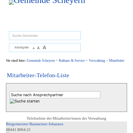
Zum Inhalt
,
zur Navigation
oder
zur Startseite
springen.
suchen
A
A
Schriftgröße
A
Sie sind hier:
Gemeinde Scheyern
>
Rathaus & Service
>
Verwaltung
>
Mitarbeiter
Mitarbeiter-Telefon-Liste
Telefonliste der Mitarbeiter/innen der Verwaltung
Bürgermeister Baumeister Johannes
08441 8064-21