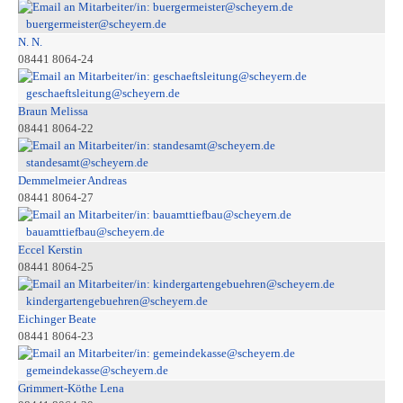
buergermeister@scheyern.de
N. N.
08441 8064-24
geschaeftsleitung@scheyern.de
Braun Melissa
08441 8064-22
standesamt@scheyern.de
Demmelmeier Andreas
08441 8064-27
bauamttiefbau@scheyern.de
Eccel Kerstin
08441 8064-25
kindergartengebuehren@scheyern.de
Eichinger Beate
08441 8064-23
gemeindekasse@scheyern.de
Grimmert-Köthe Lena