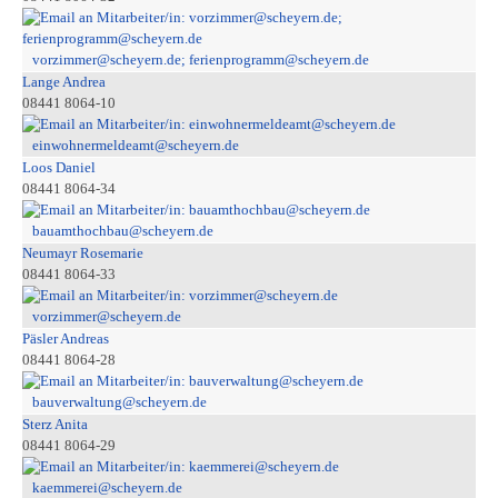
vorzimmer@scheyern.de; ferienprogramm@scheyern.de
Lange Andrea
08441 8064-10
einwohnermeldeamt@scheyern.de
Loos Daniel
08441 8064-34
bauamthochbau@scheyern.de
Neumayr Rosemarie
08441 8064-33
vorzimmer@scheyern.de
Päsler Andreas
08441 8064-28
bauverwaltung@scheyern.de
Sterz Anita
08441 8064-29
kaemmerei@scheyern.de