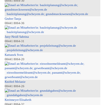
08441 8064-30
bauleitplanung@scheyern.de; grundstueckswesen@scheyern.de
Gruber Tanja
08441 8064-36
bauleitplanung@scheyern.de
Jany-Neidl Sabrina
08441 8064-31
projektleitung@scheyern.de
Kattanek Sven
08441 8064-20
einwohnermeldeamt@scheyern.de; passamt@scheyern.de;
gewerbeamt@scheyern.de
Knöferl Melanie
08441 8064-26
grundabgaben@scheyern.de
Kreitmeyer Elisabeth
08441 8064-32