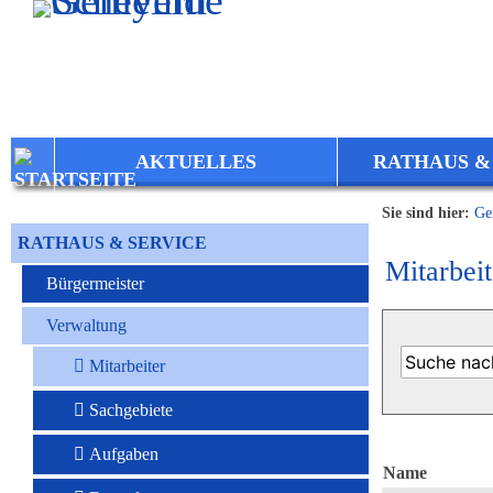
Zum Inhalt
,
zur Navigation
oder
zur Startseite
springen.
AKTUELLES
RATHAUS &
Sie sind hier:
Ge
RATHAUS & SERVICE
Mitarbeit
Bürgermeister
Verwaltung
Mitarbeiter
Sachgebiete
Aufgaben
Name