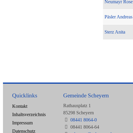
Neumayr Rose
Päsler Andreas
Sterz Anita
Quicklinks
Gemeinde Scheyern
Rathausplatz 1
Kontakt
85298 Scheyern
Inhaltsverzeichnis
08441 8064-0
Impressum
08441 8064-64
Datenschutz