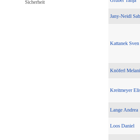
Gruber Tanja
Jany-Neidl Sab
Kattanek Sven
Knöferl Melan
Kreitmeyer Eli
Lange Andrea
Loos Daniel