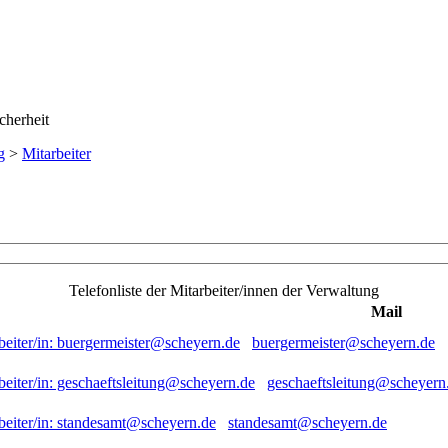
g
>
Mitarbeiter
Telefonliste der Mitarbeiter/innen der Verwaltung
Mail
buergermeister@scheyern.de
geschaeftsleitung@scheyern
standesamt@scheyern.de