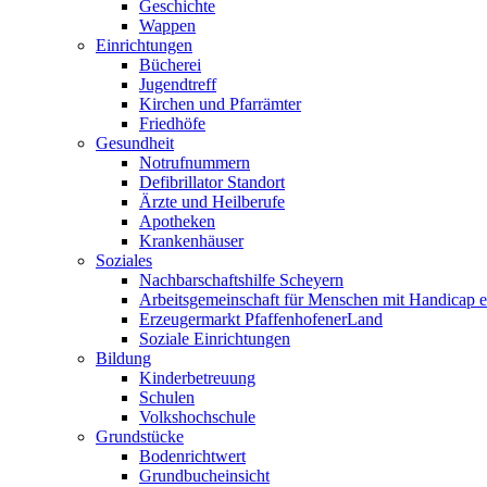
Geschichte
Wappen
Einrichtungen
Bücherei
Jugendtreff
Kirchen und Pfarrämter
Friedhöfe
Gesundheit
Notrufnummern
Defibrillator Standort
Ärzte und Heilberufe
Apotheken
Krankenhäuser
Soziales
Nachbarschaftshilfe Scheyern
Arbeitsgemeinschaft für Menschen mit Handicap e
Erzeugermarkt PfaffenhofenerLand
Soziale Einrichtungen
Bildung
Kinderbetreuung
Schulen
Volkshochschule
Grundstücke
Bodenrichtwert
Grundbucheinsicht