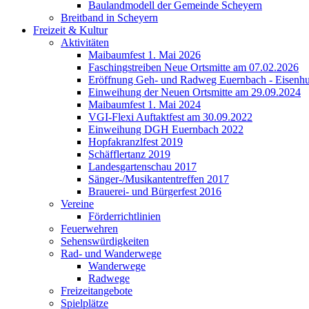
Baulandmodell der Gemeinde Scheyern
Breitband in Scheyern
Freizeit & Kultur
Aktivitäten
Maibaumfest 1. Mai 2026
Faschingstreiben Neue Ortsmitte am 07.02.2026
Eröffnung Geh- und Radweg Euernbach - Eisenhu
Einweihung der Neuen Ortsmitte am 29.09.2024
Maibaumfest 1. Mai 2024
VGI-Flexi Auftaktfest am 30.09.2022
Einweihung DGH Euernbach 2022
Hopfakranzlfest 2019
Schäfflertanz 2019
Landesgartenschau 2017
Sänger-/Musikantentreffen 2017
Brauerei- und Bürgerfest 2016
Vereine
Förderrichtlinien
Feuerwehren
Sehenswürdigkeiten
Rad- und Wanderwege
Wanderwege
Radwege
Freizeitangebote
Spielplätze