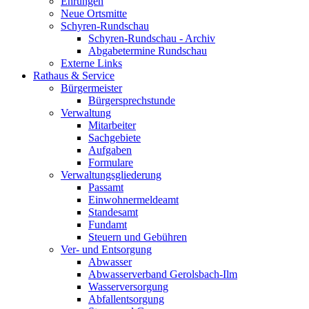
Ehrungen
Neue Ortsmitte
Schyren-Rundschau
Schyren-Rundschau - Archiv
Abgabetermine Rundschau
Externe Links
Rathaus & Service
Bürgermeister
Bürgersprechstunde
Verwaltung
Mitarbeiter
Sachgebiete
Aufgaben
Formulare
Verwaltungsgliederung
Passamt
Einwohnermeldeamt
Standesamt
Fundamt
Steuern und Gebühren
Ver- und Entsorgung
Abwasser
Abwasserverband Gerolsbach-Ilm
Wasserversorgung
Abfallentsorgung