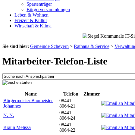
Spartenträger
Bürgerversammlungen
Leben & Wohnen
Freizeit & Kultur
Wirtschaft & Klima
Sie sind hier:
Gemeinde Scheyern
>
Rathaus & Service
>
Verwaltun
Mitarbeiter-Telefon-Liste
Name
Telefon
Zimmer
Bürgermeister Baumeister
08441
Johannes
8064-21
08441
N. N.
8064-24
08441
Braun Melissa
8064-22