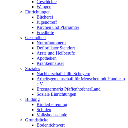
Geschichte
Wappen
Einrichtungen
Bücherei
Jugendtreff
Kirchen und Pfarrämter
Friedhöfe
Gesundheit
Notrufnummern
Defibrillator Standort
Ärzte und Heilberufe
Apotheken
Krankenhäuser
Soziales
Nachbarschaftshilfe Scheyern
Arbeitsgemeinschaft für Menschen mit Handicap
e.V.
Erzeugermarkt PfaffenhofenerLand
Soziale Einrichtungen
Bildung
Kinderbetreuung
Schulen
Volkshochschule
Grundstücke
Bodenrichtwert