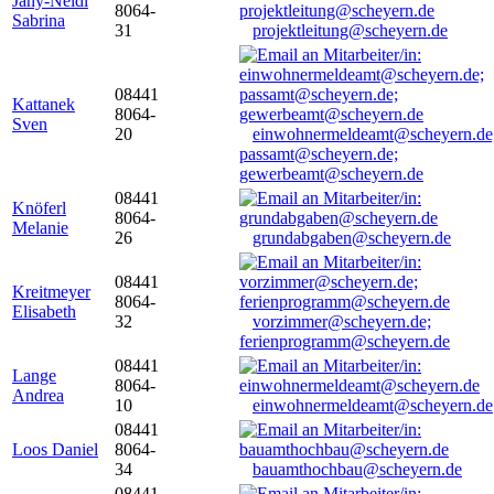
Jany-Neidl
8064-
Sabrina
31
projektleitung@scheyern.de
08441
Kattanek
8064-
Sven
20
einwohnermeldeamt@scheyern.de
passamt@scheyern.de;
gewerbeamt@scheyern.de
08441
Knöferl
8064-
Melanie
26
grundabgaben@scheyern.de
08441
Kreitmeyer
8064-
Elisabeth
32
vorzimmer@scheyern.de;
ferienprogramm@scheyern.de
08441
Lange
8064-
Andrea
10
einwohnermeldeamt@scheyern.de
08441
Loos Daniel
8064-
34
bauamthochbau@scheyern.de
08441