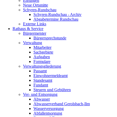
Ehrungen
Neue Ortsmitte
Schyren-Rundschau
Schyren-Rundschau - Archiv
Abgabetermine Rundschau
Externe Links
Rathaus & Service
Bürgermeister
Bürgersprechstunde
Verwaltung
Mitarbeiter
Sachgebiete
Aufgaben
Formulare
Verwaltungsgliederung
Passamt
Einwohnermeldeamt
Standesamt
Fundamt
Steuern und Gebühren
Ver- und Entsorgung
Abwasser
Abwasserverband Gerolsbach-Ilm
Wasserversorgung
Abfallentsorgung