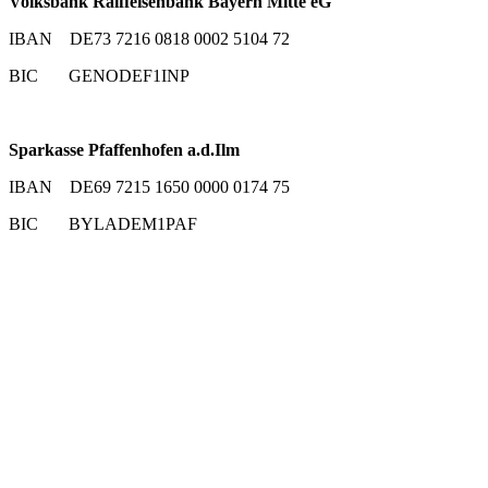
Volksbank Raiffeisenbank Bayern Mitte eG
IBAN DE73 7216 0818 0002 5104 72
BIC GENODEF1INP
Sparkasse Pfaffenhofen a.d.Ilm
IBAN DE69 7215 1650 0000 0174 75
BIC BYLADEM1PAF