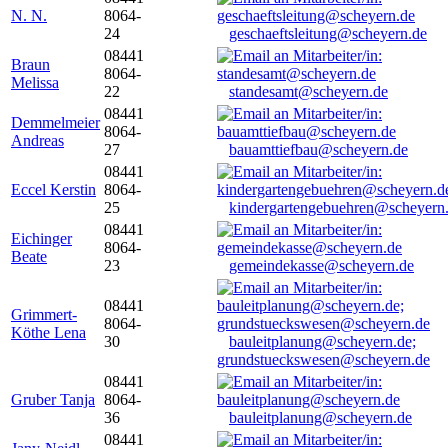
N. N.
8064-
24
geschaeftsleitung@scheyern.de
08441
Braun
8064-
Melissa
22
standesamt@scheyern.de
08441
Demmelmeier
8064-
Andreas
27
bauamttiefbau@scheyern.de
08441
Eccel Kerstin
8064-
25
kindergartengebuehren@scheyern
08441
Eichinger
8064-
Beate
23
gemeindekasse@scheyern.de
08441
Grimmert-
8064-
Köthe Lena
30
bauleitplanung@scheyern.de;
grundstueckswesen@scheyern.de
08441
Gruber Tanja
8064-
36
bauleitplanung@scheyern.de
08441