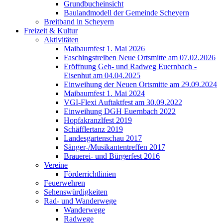
Grundbucheinsicht
Baulandmodell der Gemeinde Scheyern
Breitband in Scheyern
Freizeit & Kultur
Aktivitäten
Maibaumfest 1. Mai 2026
Faschingstreiben Neue Ortsmitte am 07.02.2026
Eröffnung Geh- und Radweg Euernbach -
Eisenhut am 04.04.2025
Einweihung der Neuen Ortsmitte am 29.09.2024
Maibaumfest 1. Mai 2024
VGI-Flexi Auftaktfest am 30.09.2022
Einweihung DGH Euernbach 2022
Hopfakranzlfest 2019
Schäfflertanz 2019
Landesgartenschau 2017
Sänger-/Musikantentreffen 2017
Brauerei- und Bürgerfest 2016
Vereine
Förderrichtlinien
Feuerwehren
Sehenswürdigkeiten
Rad- und Wanderwege
Wanderwege
Radwege