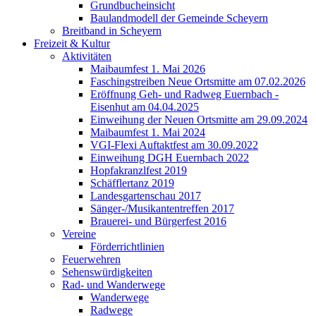
Grundbucheinsicht
Baulandmodell der Gemeinde Scheyern
Breitband in Scheyern
Freizeit & Kultur
Aktivitäten
Maibaumfest 1. Mai 2026
Faschingstreiben Neue Ortsmitte am 07.02.2026
Eröffnung Geh- und Radweg Euernbach -
Eisenhut am 04.04.2025
Einweihung der Neuen Ortsmitte am 29.09.2024
Maibaumfest 1. Mai 2024
VGI-Flexi Auftaktfest am 30.09.2022
Einweihung DGH Euernbach 2022
Hopfakranzlfest 2019
Schäfflertanz 2019
Landesgartenschau 2017
Sänger-/Musikantentreffen 2017
Brauerei- und Bürgerfest 2016
Vereine
Förderrichtlinien
Feuerwehren
Sehenswürdigkeiten
Rad- und Wanderwege
Wanderwege
Radwege