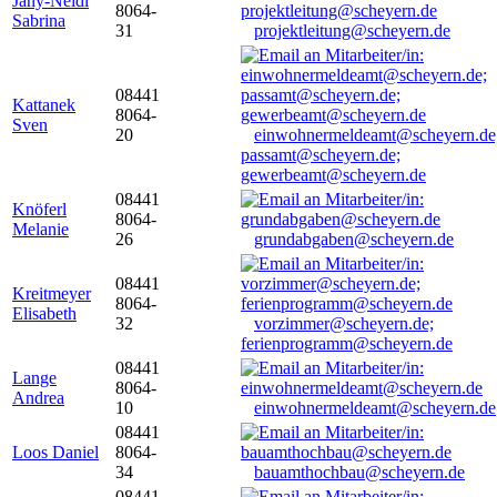
Jany-Neidl
8064-
Sabrina
31
projektleitung@scheyern.de
08441
Kattanek
8064-
Sven
20
einwohnermeldeamt@scheyern.de
passamt@scheyern.de;
gewerbeamt@scheyern.de
08441
Knöferl
8064-
Melanie
26
grundabgaben@scheyern.de
08441
Kreitmeyer
8064-
Elisabeth
32
vorzimmer@scheyern.de;
ferienprogramm@scheyern.de
08441
Lange
8064-
Andrea
10
einwohnermeldeamt@scheyern.de
08441
Loos Daniel
8064-
34
bauamthochbau@scheyern.de
08441