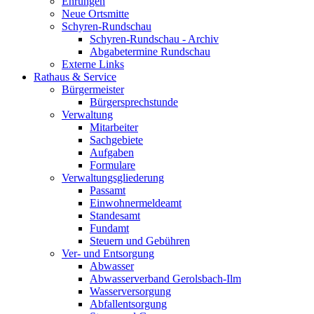
Ehrungen
Neue Ortsmitte
Schyren-Rundschau
Schyren-Rundschau - Archiv
Abgabetermine Rundschau
Externe Links
Rathaus & Service
Bürgermeister
Bürgersprechstunde
Verwaltung
Mitarbeiter
Sachgebiete
Aufgaben
Formulare
Verwaltungsgliederung
Passamt
Einwohnermeldeamt
Standesamt
Fundamt
Steuern und Gebühren
Ver- und Entsorgung
Abwasser
Abwasserverband Gerolsbach-Ilm
Wasserversorgung
Abfallentsorgung