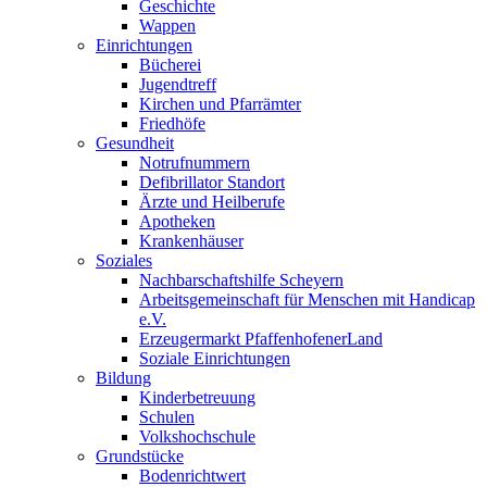
Geschichte
Wappen
Einrichtungen
Bücherei
Jugendtreff
Kirchen und Pfarrämter
Friedhöfe
Gesundheit
Notrufnummern
Defibrillator Standort
Ärzte und Heilberufe
Apotheken
Krankenhäuser
Soziales
Nachbarschaftshilfe Scheyern
Arbeitsgemeinschaft für Menschen mit Handicap
e.V.
Erzeugermarkt PfaffenhofenerLand
Soziale Einrichtungen
Bildung
Kinderbetreuung
Schulen
Volkshochschule
Grundstücke
Bodenrichtwert