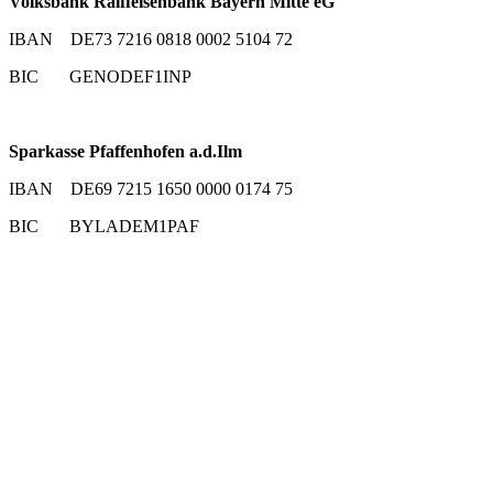
Volksbank Raiffeisenbank Bayern Mitte eG
IBAN DE73 7216 0818 0002 5104 72
BIC GENODEF1INP
Sparkasse Pfaffenhofen a.d.Ilm
IBAN DE69 7215 1650 0000 0174 75
BIC BYLADEM1PAF