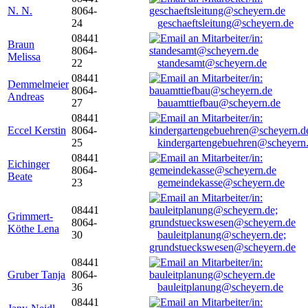
N. N.
8064-
24
geschaeftsleitung@scheyern.de
08441
Braun
8064-
Melissa
22
standesamt@scheyern.de
08441
Demmelmeier
8064-
Andreas
27
bauamttiefbau@scheyern.de
08441
Eccel Kerstin
8064-
25
kindergartengebuehren@scheyern
08441
Eichinger
8064-
Beate
23
gemeindekasse@scheyern.de
08441
Grimmert-
8064-
Köthe Lena
30
bauleitplanung@scheyern.de;
grundstueckswesen@scheyern.de
08441
Gruber Tanja
8064-
36
bauleitplanung@scheyern.de
08441