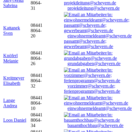
Jany-Neidl
8064-
Sabrina
31
projektleitung@scheyern.de
08441
Kattanek
8064-
Sven
20
einwohnermeldeamt@scheyern.de
passamt@scheyern.de;
gewerbeamt@scheyern.de
08441
Knöferl
8064-
Melanie
26
grundabgaben@scheyern.de
08441
Kreitmeyer
8064-
Elisabeth
32
vorzimmer@scheyern.de;
ferienprogramm@scheyern.de
08441
Lange
8064-
Andrea
10
einwohnermeldeamt@scheyern.de
08441
Loos Daniel
8064-
34
bauamthochbau@scheyern.de
08441