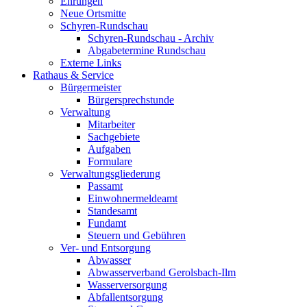
Ehrungen
Neue Ortsmitte
Schyren-Rundschau
Schyren-Rundschau - Archiv
Abgabetermine Rundschau
Externe Links
Rathaus & Service
Bürgermeister
Bürgersprechstunde
Verwaltung
Mitarbeiter
Sachgebiete
Aufgaben
Formulare
Verwaltungsgliederung
Passamt
Einwohnermeldeamt
Standesamt
Fundamt
Steuern und Gebühren
Ver- und Entsorgung
Abwasser
Abwasserverband Gerolsbach-Ilm
Wasserversorgung
Abfallentsorgung