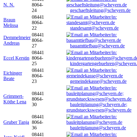
N. N.
8064-
24
geschaeftsleitung@scheyern.de
08441
Braun
8064-
Melissa
22
standesamt@scheyern.de
08441
Demmelmeier
8064-
Andreas
27
bauamttiefbau@scheyern.de
08441
Eccel Kerstin
8064-
25
kindergartengebuehren@scheyern
08441
Eichinger
8064-
Beate
23
gemeindekasse@scheyern.de
08441
Grimmert-
8064-
Köthe Lena
30
bauleitplanung@scheyern.de;
grundstueckswesen@scheyern.de
08441
Gruber Tanja
8064-
36
bauleitplanung@scheyern.de
08441