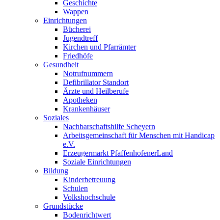
Geschichte
Wappen
Einrichtungen
Bücherei
Jugendtreff
Kirchen und Pfarrämter
Friedhöfe
Gesundheit
Notrufnummern
Defibrillator Standort
Ärzte und Heilberufe
Apotheken
Krankenhäuser
Soziales
Nachbarschaftshilfe Scheyern
Arbeitsgemeinschaft für Menschen mit Handicap
e.V.
Erzeugermarkt PfaffenhofenerLand
Soziale Einrichtungen
Bildung
Kinderbetreuung
Schulen
Volkshochschule
Grundstücke
Bodenrichtwert