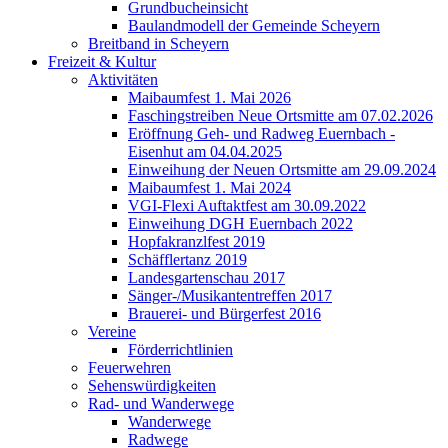
Grundbucheinsicht
Baulandmodell der Gemeinde Scheyern
Breitband in Scheyern
Freizeit & Kultur
Aktivitäten
Maibaumfest 1. Mai 2026
Faschingstreiben Neue Ortsmitte am 07.02.2026
Eröffnung Geh- und Radweg Euernbach -
Eisenhut am 04.04.2025
Einweihung der Neuen Ortsmitte am 29.09.2024
Maibaumfest 1. Mai 2024
VGI-Flexi Auftaktfest am 30.09.2022
Einweihung DGH Euernbach 2022
Hopfakranzlfest 2019
Schäfflertanz 2019
Landesgartenschau 2017
Sänger-/Musikantentreffen 2017
Brauerei- und Bürgerfest 2016
Vereine
Förderrichtlinien
Feuerwehren
Sehenswürdigkeiten
Rad- und Wanderwege
Wanderwege
Radwege