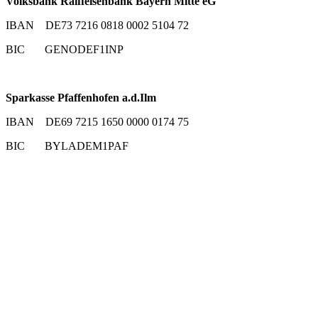
Volksbank Raiffeisenbank Bayern Mitte eG
IBAN DE73 7216 0818 0002 5104 72
BIC GENODEF1INP
Sparkasse Pfaffenhofen a.d.Ilm
IBAN DE69 7215 1650 0000 0174 75
BIC BYLADEM1PAF