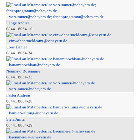
vorzimmer@scheyern.de; ferienprogramm@scheyern.de
Lange Andrea
08441 8064-10
einwohnermeldeamt@scheyern.de
Loos Daniel
08441 8064-34
bauamthochbau@scheyern.de
Neumayr Rosemarie
08441 8064-33
vorzimmer@scheyern.de
Päsler Andreas
08441 8064-28
bauverwaltung@scheyern.de
Sterz Anita
08441 8064-29
kaemmerei@scheyern.de