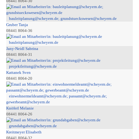
08441 8064-30
bauleitplanung@scheyern.de; grundstueckswesen@scheyern.de
Gruber Tanja
08441 8064-36
bauleitplanung@scheyern.de
Jany-Neidl Sabrina
08441 8064-31
projektleitung@scheyern.de
Kattanek Sven
08441 8064-20
einwohnermeldeamt@scheyern.de; passamt@scheyern.de;
gewerbeamt@scheyern.de
Knöferl Melanie
08441 8064-26
grundabgaben@scheyern.de
Kreitmeyer Elisabeth
08441 8064-32