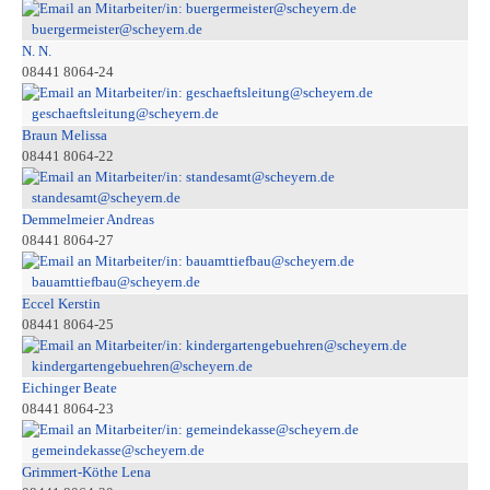
buergermeister@scheyern.de
N. N.
08441 8064-24
geschaeftsleitung@scheyern.de
Braun Melissa
08441 8064-22
standesamt@scheyern.de
Demmelmeier Andreas
08441 8064-27
bauamttiefbau@scheyern.de
Eccel Kerstin
08441 8064-25
kindergartengebuehren@scheyern.de
Eichinger Beate
08441 8064-23
gemeindekasse@scheyern.de
Grimmert-Köthe Lena