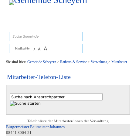
Zum Inhalt
,
zur Navigation
oder
zur Startseite
springen.
suchen
A
A
Schriftgröße
A
Sie sind hier:
Gemeinde Scheyern
>
Rathaus & Service
>
Verwaltung
>
Mitarbeiter
Mitarbeiter-Telefon-Liste
Telefonliste der Mitarbeiter/innen der Verwaltung
Bürgermeister Baumeister Johannes
08441 8064-21