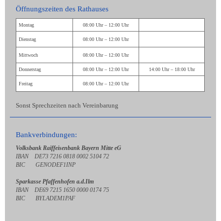
Öffnungszeiten des Rathauses
Montag
08:00 Uhr – 12:00 Uhr
Dienstag
08:00 Uhr – 12:00 Uhr
Mittwoch
08:00 Uhr – 12:00 Uhr
Donnerstag
08:00 Uhr – 12:00 Uhr
14:00 Uhr – 18:00 Uhr
Freitag
08:00 Uhr – 12:00 Uhr
Sonst Sprechzeiten nach Vereinbarung
Bankverbindungen:
Volksbank Raiffeisenbank Bayern Mitte eG
IBAN DE73 7216 0818 0002 5104 72
BIC GENODEF1INP
Sparkasse Pfaffenhofen a.d.Ilm
IBAN DE69 7215 1650 0000 0174 75
BIC BYLADEM1PAF