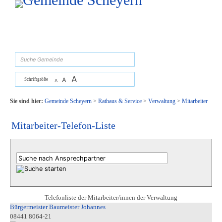
Zum Inhalt
,
zur Navigation
oder
zur Startseite
springen.
suchen
A
A
Schriftgröße
A
Sie sind hier:
Gemeinde Scheyern
>
Rathaus & Service
>
Verwaltung
>
Mitarbeiter
Mitarbeiter-Telefon-Liste
Telefonliste der Mitarbeiter/innen der Verwaltung
Bürgermeister Baumeister Johannes
08441 8064-21