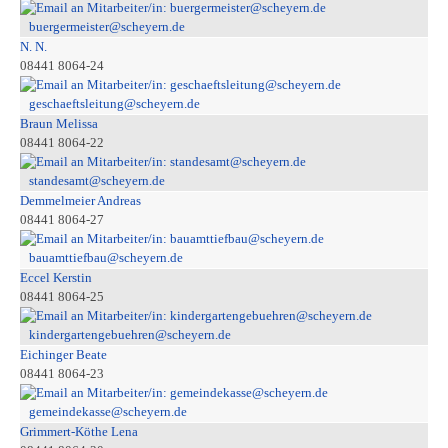
buergermeister@scheyern.de
N. N.
08441 8064-24
geschaeftsleitung@scheyern.de
Braun Melissa
08441 8064-22
standesamt@scheyern.de
Demmelmeier Andreas
08441 8064-27
bauamttiefbau@scheyern.de
Eccel Kerstin
08441 8064-25
kindergartengebuehren@scheyern.de
Eichinger Beate
08441 8064-23
gemeindekasse@scheyern.de
Grimmert-Köthe Lena