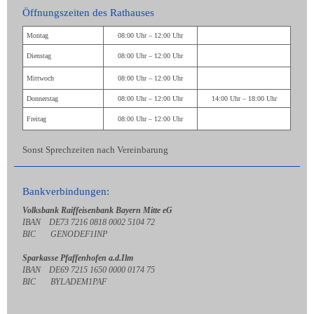
Öffnungszeiten des Rathauses
Montag
08:00 Uhr – 12:00 Uhr
Dienstag
08:00 Uhr – 12:00 Uhr
Mittwoch
08:00 Uhr – 12:00 Uhr
Donnerstag
08:00 Uhr – 12:00 Uhr
14:00 Uhr – 18:00 Uhr
Freitag
08:00 Uhr – 12:00 Uhr
Sonst Sprechzeiten nach Vereinbarung
Bankverbindungen:
Volksbank Raiffeisenbank Bayern Mitte eG
IBAN DE73 7216 0818 0002 5104 72
BIC GENODEF1INP
Sparkasse Pfaffenhofen a.d.Ilm
IBAN DE69 7215 1650 0000 0174 75
BIC BYLADEM1PAF