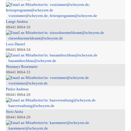
vorzimmer@scheyern.de; ferienprogramm@scheyern.de
Lange Andrea
08441 8064-10
einwohnermeldeamt@scheyern.de
Loos Daniel
08441 8064-34
bauamthochbau@scheyern.de
Neumayr Rosemarie
08441 8064-33
vorzimmer@scheyern.de
Päsler Andreas
08441 8064-28
bauverwaltung@scheyern.de
Sterz Anita
08441 8064-29
kaemmerei@scheyern.de