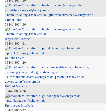
08441 8064-30
bauleitplanung@scheyern.de; grundstueckswesen@scheyern.de
Gruber Tanja
08441 8064-36
bauleitplanung@scheyern.de
Jany-Neidl Sabrina
08441 8064-31
projektleitung@scheyern.de
Kattanek Sven
08441 8064-20
einwohnermeldeamt@scheyern.de; passamt@scheyern.de;
gewerbeamt@scheyern.de
Knöferl Melanie
08441 8064-26
grundabgaben@scheyern.de
Kreitmeyer Elisabeth
08441 8064-32