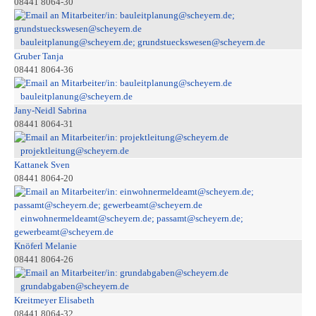
08441 8064-30
bauleitplanung@scheyern.de; grundstueckswesen@scheyern.de
Gruber Tanja
08441 8064-36
bauleitplanung@scheyern.de
Jany-Neidl Sabrina
08441 8064-31
projektleitung@scheyern.de
Kattanek Sven
08441 8064-20
einwohnermeldeamt@scheyern.de; passamt@scheyern.de;
gewerbeamt@scheyern.de
Knöferl Melanie
08441 8064-26
grundabgaben@scheyern.de
Kreitmeyer Elisabeth
08441 8064-32