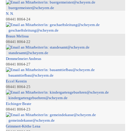
buergermeister@scheyern.de
N. N.
08441 8064-24
geschaeftsleitung@scheyern.de
Braun Melissa
08441 8064-22
standesamt@scheyern.de
Demmelmeier Andreas
08441 8064-27
bauamttiefbau@scheyern.de
Eccel Kerstin
08441 8064-25
kindergartengebuehren@scheyern.de
Eichinger Beate
08441 8064-23
gemeindekasse@scheyern.de
Grimmert-Köthe Lena