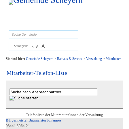
Zum Inhalt
,
zur Navigation
oder
zur Startseite
springen.
suchen
A
A
Schriftgröße
A
Sie sind hier:
Gemeinde Scheyern
>
Rathaus & Service
>
Verwaltung
>
Mitarbeiter
Mitarbeiter-Telefon-Liste
Telefonliste der Mitarbeiter/innen der Verwaltung
Bürgermeister Baumeister Johannes
08441 8064-21