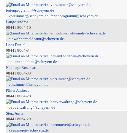
vorzimmer@scheyern.de; ferienprogramm@scheyern.de
Lange Andrea
08441 8064-10
einwohnermeldeamt@scheyern.de
Loos Daniel
08441 8064-34
bauamthochbau@scheyern.de
Neumayr Rosemarie
08441 8064-33
vorzimmer@scheyern.de
Päsler Andreas
08441 8064-28
bauverwaltung@scheyern.de
Sterz Anita
08441 8064-29
kaemmerei@scheyern.de