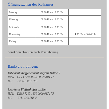
Öffnungszeiten des Rathauses
Montag
08:00 Uhr – 12:00 Uhr
Dienstag
08:00 Uhr – 12:00 Uhr
Mittwoch
08:00 Uhr – 12:00 Uhr
Donnerstag
08:00 Uhr – 12:00 Uhr
14:00 Uhr – 18:00 Uhr
Freitag
08:00 Uhr – 12:00 Uhr
Sonst Sprechzeiten nach Vereinbarung
Bankverbindungen:
Volksbank Raiffeisenbank Bayern Mitte eG
IBAN DE73 7216 0818 0002 5104 72
BIC GENODEF1INP
Sparkasse Pfaffenhofen a.d.Ilm
IBAN DE69 7215 1650 0000 0174 75
BIC BYLADEM1PAF