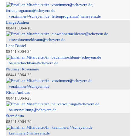
vorzimmer@scheyern.de; ferienprogramm@scheyern.de
Lange Andrea
08441 8064-10
einwohnermeldeamt@scheyern.de
Loos Daniel
08441 8064-34
bauamthochbau@scheyern.de
Neumayr Rosemarie
08441 8064-33
vorzimmer@scheyern.de
Päsler Andreas
08441 8064-28
bauverwaltung@scheyern.de
Sterz Anita
08441 8064-29
kaemmerei@scheyern.de