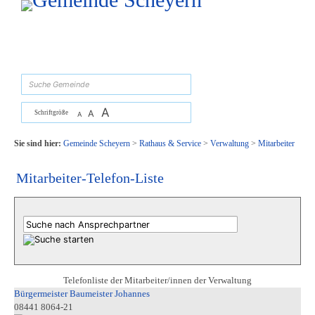
Zum Inhalt
,
zur Navigation
oder
zur Startseite
springen.
suchen
A
A
Schriftgröße
A
Sie sind hier:
Gemeinde Scheyern
>
Rathaus & Service
>
Verwaltung
>
Mitarbeiter
Mitarbeiter-Telefon-Liste
Telefonliste der Mitarbeiter/innen der Verwaltung
Bürgermeister Baumeister Johannes
08441 8064-21