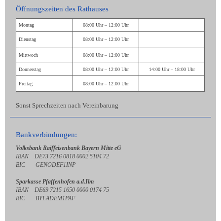
Öffnungszeiten des Rathauses
Montag
08:00 Uhr – 12:00 Uhr
Dienstag
08:00 Uhr – 12:00 Uhr
Mittwoch
08:00 Uhr – 12:00 Uhr
Donnerstag
08:00 Uhr – 12:00 Uhr
14:00 Uhr – 18:00 Uhr
Freitag
08:00 Uhr – 12:00 Uhr
Sonst Sprechzeiten nach Vereinbarung
Bankverbindungen:
Volksbank Raiffeisenbank Bayern Mitte eG
IBAN DE73 7216 0818 0002 5104 72
BIC GENODEF1INP
Sparkasse Pfaffenhofen a.d.Ilm
IBAN DE69 7215 1650 0000 0174 75
BIC BYLADEM1PAF