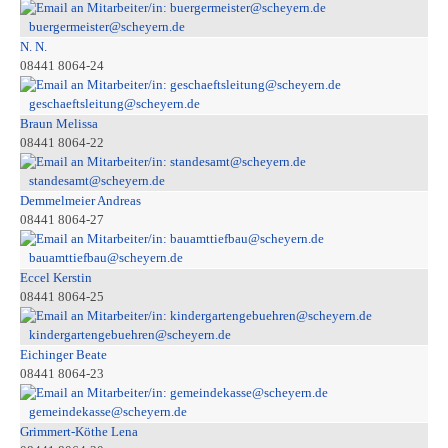
buergermeister@scheyern.de
N. N.
08441 8064-24
geschaeftsleitung@scheyern.de
Braun Melissa
08441 8064-22
standesamt@scheyern.de
Demmelmeier Andreas
08441 8064-27
bauamttiefbau@scheyern.de
Eccel Kerstin
08441 8064-25
kindergartengebuehren@scheyern.de
Eichinger Beate
08441 8064-23
gemeindekasse@scheyern.de
Grimmert-Köthe Lena