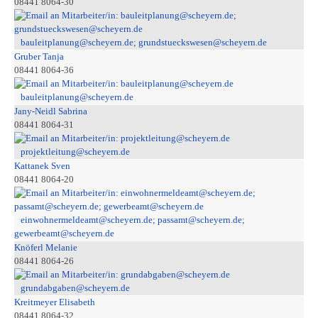
08441 8064-30
bauleitplanung@scheyern.de; grundstueckswesen@scheyern.de
Gruber Tanja
08441 8064-36
bauleitplanung@scheyern.de
Jany-Neidl Sabrina
08441 8064-31
projektleitung@scheyern.de
Kattanek Sven
08441 8064-20
einwohnermeldeamt@scheyern.de; passamt@scheyern.de;
gewerbeamt@scheyern.de
Knöferl Melanie
08441 8064-26
grundabgaben@scheyern.de
Kreitmeyer Elisabeth
08441 8064-32