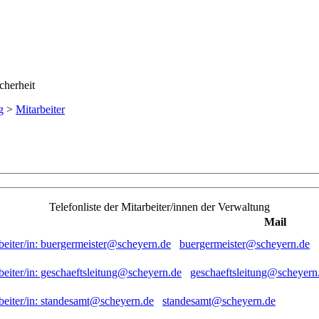
g
>
Mitarbeiter
Telefonliste der Mitarbeiter/innen der Verwaltung
Mail
buergermeister@scheyern.de
geschaeftsleitung@scheyern
standesamt@scheyern.de