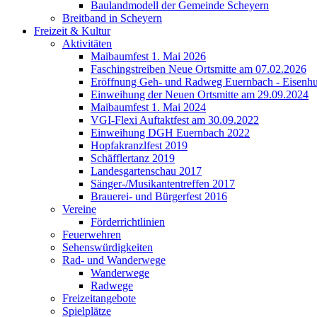
Baulandmodell der Gemeinde Scheyern
Breitband in Scheyern
Freizeit & Kultur
Aktivitäten
Maibaumfest 1. Mai 2026
Faschingstreiben Neue Ortsmitte am 07.02.2026
Eröffnung Geh- und Radweg Euernbach - Eisenhu
Einweihung der Neuen Ortsmitte am 29.09.2024
Maibaumfest 1. Mai 2024
VGI-Flexi Auftaktfest am 30.09.2022
Einweihung DGH Euernbach 2022
Hopfakranzlfest 2019
Schäfflertanz 2019
Landesgartenschau 2017
Sänger-/Musikantentreffen 2017
Brauerei- und Bürgerfest 2016
Vereine
Förderrichtlinien
Feuerwehren
Sehenswürdigkeiten
Rad- und Wanderwege
Wanderwege
Radwege
Freizeitangebote
Spielplätze