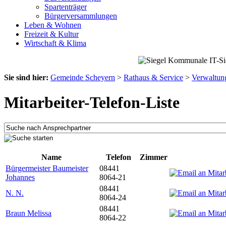
Spartenträger
Bürgerversammlungen
Leben & Wohnen
Freizeit & Kultur
Wirtschaft & Klima
Sie sind hier:
Gemeinde Scheyern
>
Rathaus & Service
>
Verwaltun
Mitarbeiter-Telefon-Liste
Name
Telefon
Zimmer
Bürgermeister Baumeister
08441
Johannes
8064-21
08441
N. N.
8064-24
08441
Braun Melissa
8064-22