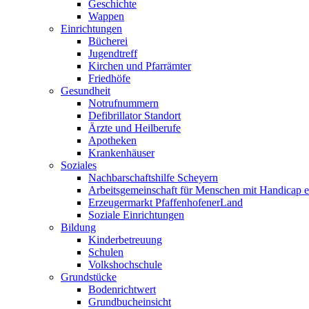
Geschichte
Wappen
Einrichtungen
Bücherei
Jugendtreff
Kirchen und Pfarrämter
Friedhöfe
Gesundheit
Notrufnummern
Defibrillator Standort
Ärzte und Heilberufe
Apotheken
Krankenhäuser
Soziales
Nachbarschaftshilfe Scheyern
Arbeitsgemeinschaft für Menschen mit Handicap e
Erzeugermarkt PfaffenhofenerLand
Soziale Einrichtungen
Bildung
Kinderbetreuung
Schulen
Volkshochschule
Grundstücke
Bodenrichtwert
Grundbucheinsicht