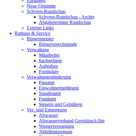
Ehrungen
Neue Ortsmitte
Schyren-Rundschau
Schyren-Rundschau - Archiv
Abgabetermine Rundschau
Externe Links
Rathaus & Service
Bürgermeister
Bürgersprechstunde
Verwaltung
Mitarbeiter
Sachgebiete
Aufgaben
Formulare
Verwaltungsgliederung
Passamt
Einwohnermeldeamt
Standesamt
Fundamt
Steuern und Gebühren
Ver- und Entsorgung
Abwasser
Abwasserverband Gerolsbach-Ilm
Wasserversorgung
Abfallentsorgung