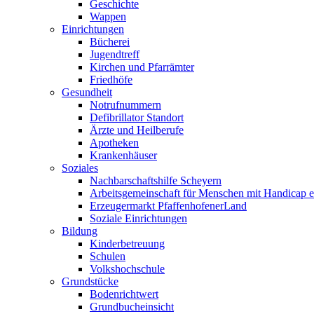
Geschichte
Wappen
Einrichtungen
Bücherei
Jugendtreff
Kirchen und Pfarrämter
Friedhöfe
Gesundheit
Notrufnummern
Defibrillator Standort
Ärzte und Heilberufe
Apotheken
Krankenhäuser
Soziales
Nachbarschaftshilfe Scheyern
Arbeitsgemeinschaft für Menschen mit Handicap e
Erzeugermarkt PfaffenhofenerLand
Soziale Einrichtungen
Bildung
Kinderbetreuung
Schulen
Volkshochschule
Grundstücke
Bodenrichtwert
Grundbucheinsicht