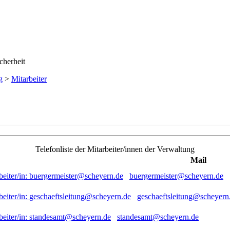
g
>
Mitarbeiter
Telefonliste der Mitarbeiter/innen der Verwaltung
Mail
buergermeister@scheyern.de
geschaeftsleitung@scheyern
standesamt@scheyern.de