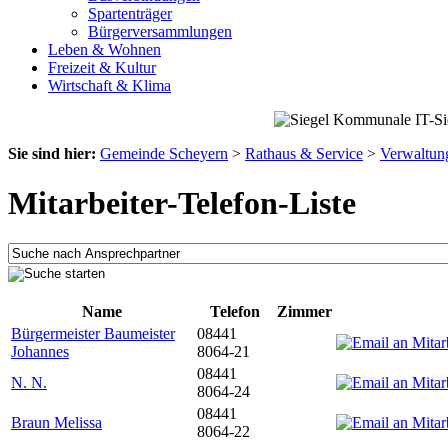
Spartenträger
Bürgerversammlungen
Leben & Wohnen
Freizeit & Kultur
Wirtschaft & Klima
Sie sind hier:
Gemeinde Scheyern
>
Rathaus & Service
>
Verwaltun
Mitarbeiter-Telefon-Liste
Name
Telefon
Zimmer
Bürgermeister Baumeister
08441
Johannes
8064-21
08441
N. N.
8064-24
08441
Braun Melissa
8064-22