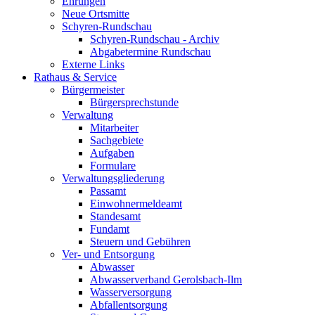
Ehrungen
Neue Ortsmitte
Schyren-Rundschau
Schyren-Rundschau - Archiv
Abgabetermine Rundschau
Externe Links
Rathaus & Service
Bürgermeister
Bürgersprechstunde
Verwaltung
Mitarbeiter
Sachgebiete
Aufgaben
Formulare
Verwaltungsgliederung
Passamt
Einwohnermeldeamt
Standesamt
Fundamt
Steuern und Gebühren
Ver- und Entsorgung
Abwasser
Abwasserverband Gerolsbach-Ilm
Wasserversorgung
Abfallentsorgung