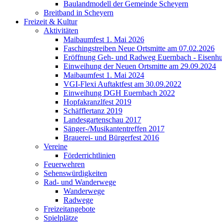
Baulandmodell der Gemeinde Scheyern
Breitband in Scheyern
Freizeit & Kultur
Aktivitäten
Maibaumfest 1. Mai 2026
Faschingstreiben Neue Ortsmitte am 07.02.2026
Eröffnung Geh- und Radweg Euernbach - Eisenhu
Einweihung der Neuen Ortsmitte am 29.09.2024
Maibaumfest 1. Mai 2024
VGI-Flexi Auftaktfest am 30.09.2022
Einweihung DGH Euernbach 2022
Hopfakranzlfest 2019
Schäfflertanz 2019
Landesgartenschau 2017
Sänger-/Musikantentreffen 2017
Brauerei- und Bürgerfest 2016
Vereine
Förderrichtlinien
Feuerwehren
Sehenswürdigkeiten
Rad- und Wanderwege
Wanderwege
Radwege
Freizeitangebote
Spielplätze