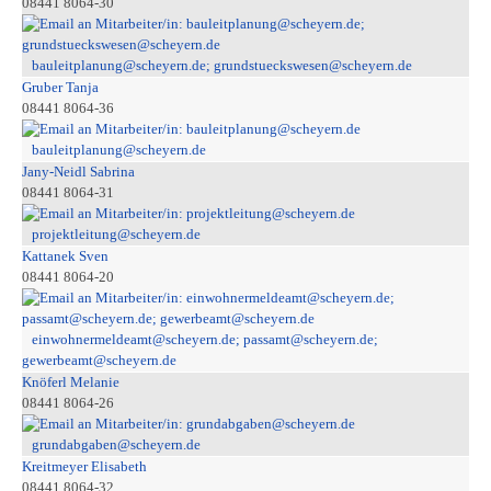
08441 8064-30
bauleitplanung@scheyern.de; grundstueckswesen@scheyern.de
Gruber Tanja
08441 8064-36
bauleitplanung@scheyern.de
Jany-Neidl Sabrina
08441 8064-31
projektleitung@scheyern.de
Kattanek Sven
08441 8064-20
einwohnermeldeamt@scheyern.de; passamt@scheyern.de;
gewerbeamt@scheyern.de
Knöferl Melanie
08441 8064-26
grundabgaben@scheyern.de
Kreitmeyer Elisabeth
08441 8064-32