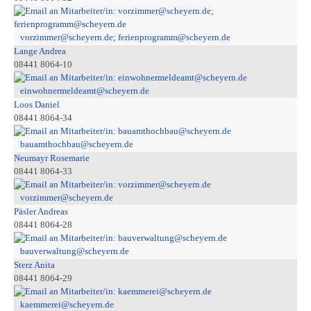
vorzimmer@scheyern.de; ferienprogramm@scheyern.de
Lange Andrea
08441 8064-10
einwohnermeldeamt@scheyern.de
Loos Daniel
08441 8064-34
bauamthochbau@scheyern.de
Neumayr Rosemarie
08441 8064-33
vorzimmer@scheyern.de
Päsler Andreas
08441 8064-28
bauverwaltung@scheyern.de
Sterz Anita
08441 8064-29
kaemmerei@scheyern.de