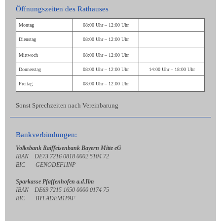
Öffnungszeiten des Rathauses
Montag
08:00 Uhr – 12:00 Uhr
Dienstag
08:00 Uhr – 12:00 Uhr
Mittwoch
08:00 Uhr – 12:00 Uhr
Donnerstag
08:00 Uhr – 12:00 Uhr
14:00 Uhr – 18:00 Uhr
Freitag
08:00 Uhr – 12:00 Uhr
Sonst Sprechzeiten nach Vereinbarung
Bankverbindungen:
Volksbank Raiffeisenbank Bayern Mitte eG
IBAN DE73 7216 0818 0002 5104 72
BIC GENODEF1INP
Sparkasse Pfaffenhofen a.d.Ilm
IBAN DE69 7215 1650 0000 0174 75
BIC BYLADEM1PAF