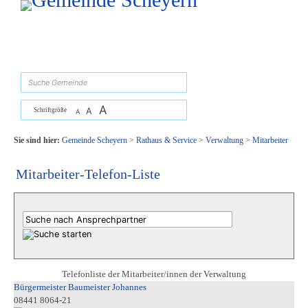
Zum Inhalt
,
zur Navigation
oder
zur Startseite
springen.
suchen
A
A
Schriftgröße
A
Sie sind hier:
Gemeinde Scheyern
>
Rathaus & Service
>
Verwaltung
>
Mitarbeiter
Mitarbeiter-Telefon-Liste
Telefonliste der Mitarbeiter/innen der Verwaltung
Bürgermeister Baumeister Johannes
08441 8064-21