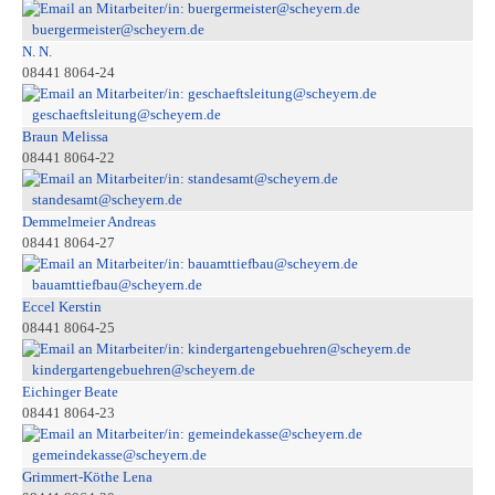
buergermeister@scheyern.de
N. N.
08441 8064-24
geschaeftsleitung@scheyern.de
Braun Melissa
08441 8064-22
standesamt@scheyern.de
Demmelmeier Andreas
08441 8064-27
bauamttiefbau@scheyern.de
Eccel Kerstin
08441 8064-25
kindergartengebuehren@scheyern.de
Eichinger Beate
08441 8064-23
gemeindekasse@scheyern.de
Grimmert-Köthe Lena