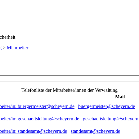
g
>
Mitarbeiter
Telefonliste der Mitarbeiter/innen der Verwaltung
Mail
buergermeister@scheyern.de
geschaeftsleitung@scheyern
standesamt@scheyern.de