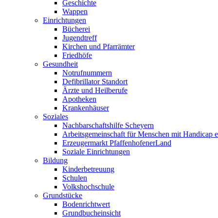
Geschichte
Wappen
Einrichtungen
Bücherei
Jugendtreff
Kirchen und Pfarrämter
Friedhöfe
Gesundheit
Notrufnummern
Defibrillator Standort
Ärzte und Heilberufe
Apotheken
Krankenhäuser
Soziales
Nachbarschaftshilfe Scheyern
Arbeitsgemeinschaft für Menschen mit Handicap e
Erzeugermarkt PfaffenhofenerLand
Soziale Einrichtungen
Bildung
Kinderbetreuung
Schulen
Volkshochschule
Grundstücke
Bodenrichtwert
Grundbucheinsicht