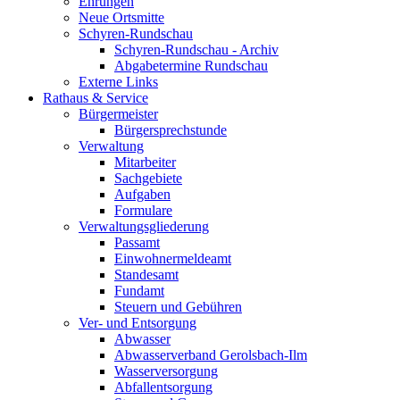
Ehrungen
Neue Ortsmitte
Schyren-Rundschau
Schyren-Rundschau - Archiv
Abgabetermine Rundschau
Externe Links
Rathaus & Service
Bürgermeister
Bürgersprechstunde
Verwaltung
Mitarbeiter
Sachgebiete
Aufgaben
Formulare
Verwaltungsgliederung
Passamt
Einwohnermeldeamt
Standesamt
Fundamt
Steuern und Gebühren
Ver- und Entsorgung
Abwasser
Abwasserverband Gerolsbach-Ilm
Wasserversorgung
Abfallentsorgung