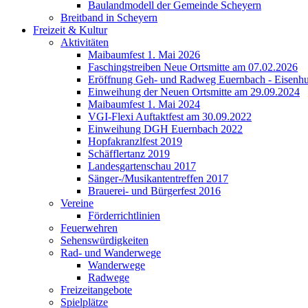
Baulandmodell der Gemeinde Scheyern
Breitband in Scheyern
Freizeit & Kultur
Aktivitäten
Maibaumfest 1. Mai 2026
Faschingstreiben Neue Ortsmitte am 07.02.2026
Eröffnung Geh- und Radweg Euernbach - Eisenhu
Einweihung der Neuen Ortsmitte am 29.09.2024
Maibaumfest 1. Mai 2024
VGI-Flexi Auftaktfest am 30.09.2022
Einweihung DGH Euernbach 2022
Hopfakranzlfest 2019
Schäfflertanz 2019
Landesgartenschau 2017
Sänger-/Musikantentreffen 2017
Brauerei- und Bürgerfest 2016
Vereine
Förderrichtlinien
Feuerwehren
Sehenswürdigkeiten
Rad- und Wanderwege
Wanderwege
Radwege
Freizeitangebote
Spielplätze