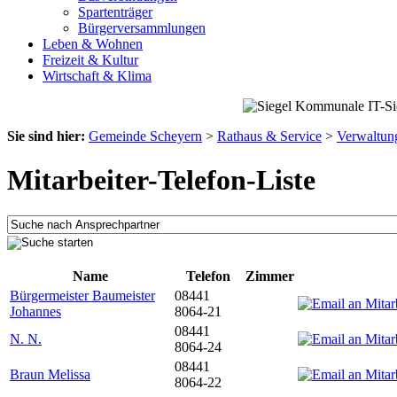
Spartenträger
Bürgerversammlungen
Leben & Wohnen
Freizeit & Kultur
Wirtschaft & Klima
Sie sind hier:
Gemeinde Scheyern
>
Rathaus & Service
>
Verwaltun
Mitarbeiter-Telefon-Liste
Name
Telefon
Zimmer
Bürgermeister Baumeister
08441
Johannes
8064-21
08441
N. N.
8064-24
08441
Braun Melissa
8064-22