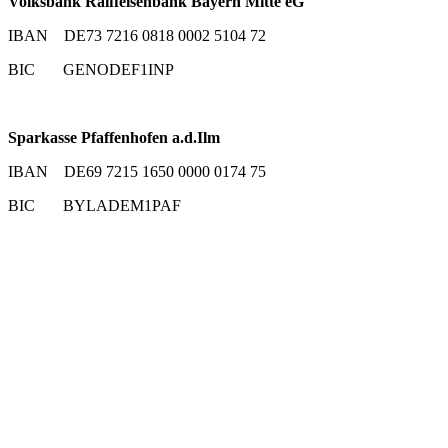
Volksbank Raiffeisenbank Bayern Mitte eG
IBAN DE73 7216 0818 0002 5104 72
BIC GENODEF1INP
Sparkasse Pfaffenhofen a.d.Ilm
IBAN DE69 7215 1650 0000 0174 75
BIC BYLADEM1PAF