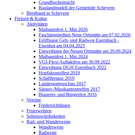
Grundbucheinsicht
Baulandmodell der Gemeinde Scheyern
Breitband in Scheyern
Freizeit & Kultur
Aktivitäten
Maibaumfest 1. Mai 2026
Faschingstreiben Neue Ortsmitte am 07.02.2026
Eröffnung Geh- und Radweg Euernbach -
Eisenhut am 04.04.2025
Einweihung der Neuen Ortsmitte am 29.09.2024
Maibaumfest 1. Mai 2024
VGI-Flexi Auftaktfest am 30.09.2022
Einweihung DGH Euernbach 2022
Hopfakranzlfest 2019
Schäfflertanz 2019
Landesgartenschau 2017
Sänger-/Musikantentreffen 2017
Brauerei- und Bürgerfest 2016
Vereine
Förderrichtlinien
Feuerwehren
Sehenswürdigkeiten
Rad- und Wanderwege
Wanderwege
Radwege