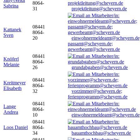
Jany-Neidl
8064-
Sabrina
31
projektleitung@scheyern.de
08441
Kattanek
8064-
Sven
20
einwohnermeldeamt@scheyern.de
passamt@scheyern.de;
gewerbeamt@scheyern.de
08441
Knöferl
8064-
Melanie
26
grundabgaben@scheyern.de
08441
Kreitmeyer
8064-
Elisabeth
32
vorzimmer@scheyern.de;
ferienprogramm@scheyern.de
08441
Lange
8064-
Andrea
10
einwohnermeldeamt@scheyern.de
08441
Loos Daniel
8064-
34
bauamthochbau@scheyern.de
08441