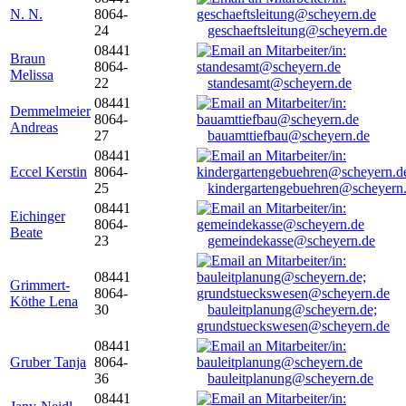
N. N.
8064-
24
geschaeftsleitung@scheyern.de
08441
Braun
8064-
Melissa
22
standesamt@scheyern.de
08441
Demmelmeier
8064-
Andreas
27
bauamttiefbau@scheyern.de
08441
Eccel Kerstin
8064-
25
kindergartengebuehren@scheyern
08441
Eichinger
8064-
Beate
23
gemeindekasse@scheyern.de
08441
Grimmert-
8064-
Köthe Lena
30
bauleitplanung@scheyern.de;
grundstueckswesen@scheyern.de
08441
Gruber Tanja
8064-
36
bauleitplanung@scheyern.de
08441