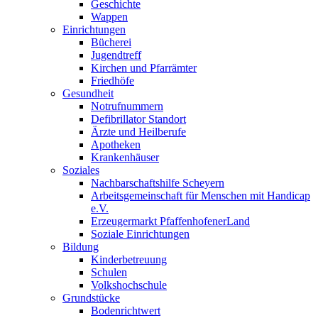
Geschichte
Wappen
Einrichtungen
Bücherei
Jugendtreff
Kirchen und Pfarrämter
Friedhöfe
Gesundheit
Notrufnummern
Defibrillator Standort
Ärzte und Heilberufe
Apotheken
Krankenhäuser
Soziales
Nachbarschaftshilfe Scheyern
Arbeitsgemeinschaft für Menschen mit Handicap
e.V.
Erzeugermarkt PfaffenhofenerLand
Soziale Einrichtungen
Bildung
Kinderbetreuung
Schulen
Volkshochschule
Grundstücke
Bodenrichtwert