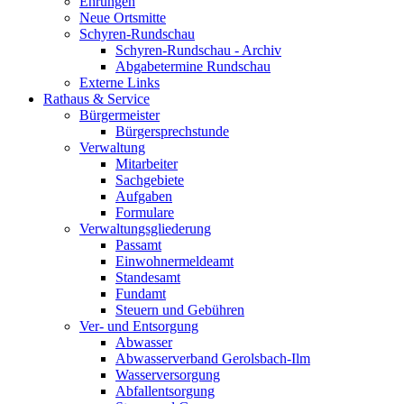
Ehrungen
Neue Ortsmitte
Schyren-Rundschau
Schyren-Rundschau - Archiv
Abgabetermine Rundschau
Externe Links
Rathaus & Service
Bürgermeister
Bürgersprechstunde
Verwaltung
Mitarbeiter
Sachgebiete
Aufgaben
Formulare
Verwaltungsgliederung
Passamt
Einwohnermeldeamt
Standesamt
Fundamt
Steuern und Gebühren
Ver- und Entsorgung
Abwasser
Abwasserverband Gerolsbach-Ilm
Wasserversorgung
Abfallentsorgung