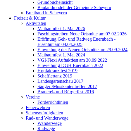
Grundbucheinsicht
Baulandmodell der Gemeinde Scheyern
Breitband in Scheyern
Freizeit & Kultur
Aktivitäten
Maibaumfest 1. Mai 2026
Faschingstreiben Neue Ortsmitte am 07.02.2026
Eröffnung Geh- und Radweg Euernbach -
Eisenhut am 04.04.2025
Einweihung der Neuen Ortsmitte am 29.09.2024
Maibaumfest 1. Mai 2024
VGI-Flexi Auftaktfest am 30.09.2022
Einweihung DGH Euernbach 2022
Hopfakranzlfest 2019
Schäfflertanz 2019
Landesgartenschau 2017
Sänger-/Musikantentreffen 2017
Brauerei- und Bürgerfest 2016
Vereine
Förderrichtlinien
Feuerwehren
Sehenswürdigkeiten
Rad- und Wanderwege
Wanderwege
Radwege