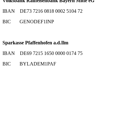
Volksbank Raiffeisenbank Bayern Mitte eG
IBAN DE73 7216 0818 0002 5104 72
BIC GENODEF1INP
Sparkasse Pfaffenhofen a.d.Ilm
IBAN DE69 7215 1650 0000 0174 75
BIC BYLADEM1PAF