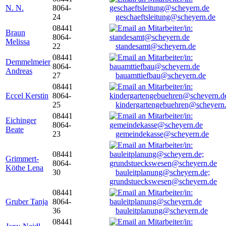
N. N.
8064-
24
geschaeftsleitung@scheyern.de
08441
Braun
8064-
Melissa
22
standesamt@scheyern.de
08441
Demmelmeier
8064-
Andreas
27
bauamttiefbau@scheyern.de
08441
Eccel Kerstin
8064-
25
kindergartengebuehren@scheyern
08441
Eichinger
8064-
Beate
23
gemeindekasse@scheyern.de
08441
Grimmert-
8064-
Köthe Lena
30
bauleitplanung@scheyern.de;
grundstueckswesen@scheyern.de
08441
Gruber Tanja
8064-
36
bauleitplanung@scheyern.de
08441