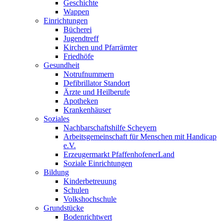
Geschichte
Wappen
Einrichtungen
Bücherei
Jugendtreff
Kirchen und Pfarrämter
Friedhöfe
Gesundheit
Notrufnummern
Defibrillator Standort
Ärzte und Heilberufe
Apotheken
Krankenhäuser
Soziales
Nachbarschaftshilfe Scheyern
Arbeitsgemeinschaft für Menschen mit Handicap
e.V.
Erzeugermarkt PfaffenhofenerLand
Soziale Einrichtungen
Bildung
Kinderbetreuung
Schulen
Volkshochschule
Grundstücke
Bodenrichtwert