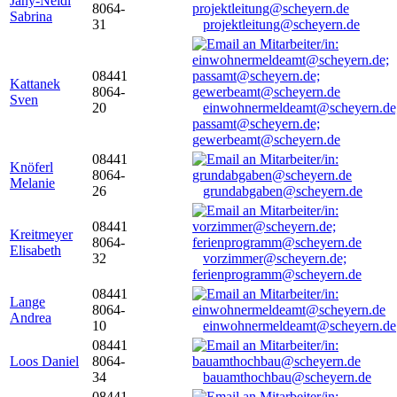
Jany-Neidl
8064-
Sabrina
31
projektleitung@scheyern.de
08441
Kattanek
8064-
Sven
20
einwohnermeldeamt@scheyern.de
passamt@scheyern.de;
gewerbeamt@scheyern.de
08441
Knöferl
8064-
Melanie
26
grundabgaben@scheyern.de
08441
Kreitmeyer
8064-
Elisabeth
32
vorzimmer@scheyern.de;
ferienprogramm@scheyern.de
08441
Lange
8064-
Andrea
10
einwohnermeldeamt@scheyern.de
08441
Loos Daniel
8064-
34
bauamthochbau@scheyern.de
08441