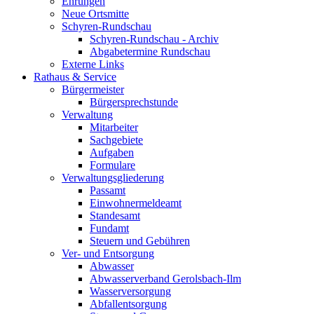
Ehrungen
Neue Ortsmitte
Schyren-Rundschau
Schyren-Rundschau - Archiv
Abgabetermine Rundschau
Externe Links
Rathaus & Service
Bürgermeister
Bürgersprechstunde
Verwaltung
Mitarbeiter
Sachgebiete
Aufgaben
Formulare
Verwaltungsgliederung
Passamt
Einwohnermeldeamt
Standesamt
Fundamt
Steuern und Gebühren
Ver- und Entsorgung
Abwasser
Abwasserverband Gerolsbach-Ilm
Wasserversorgung
Abfallentsorgung