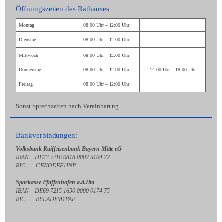
Öffnungszeiten des Rathauses
Montag
08:00 Uhr – 12:00 Uhr
Dienstag
08:00 Uhr – 12:00 Uhr
Mittwoch
08:00 Uhr – 12:00 Uhr
Donnerstag
08:00 Uhr – 12:00 Uhr
14:00 Uhr – 18:00 Uhr
Freitag
08:00 Uhr – 12:00 Uhr
Sonst Sprechzeiten nach Vereinbarung
Bankverbindungen:
Volksbank Raiffeisenbank Bayern Mitte eG
IBAN DE73 7216 0818 0002 5104 72
BIC GENODEF1INP
Sparkasse Pfaffenhofen a.d.Ilm
IBAN DE69 7215 1650 0000 0174 75
BIC BYLADEM1PAF