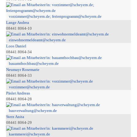
vorzimmer@scheyern.de; ferienprogramm@scheyern.de
Lange Andrea
08441 8064-10
einwohnermeldeamt@scheyern.de
Loos Daniel
08441 8064-34
bauamthochbau@scheyern.de
Neumayr Rosemarie
08441 8064-33
vorzimmer@scheyern.de
Päsler Andreas
08441 8064-28
bauverwaltung@scheyern.de
Sterz Anita
08441 8064-29
kaemmerei@scheyern.de