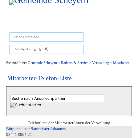
Zum Inhalt
,
zur Navigation
oder
zur Startseite
springen.
suchen
A
A
Schriftgröße
A
Sie sind hier:
Gemeinde Scheyern
>
Rathaus & Service
>
Verwaltung
>
Mitarbeiter
Mitarbeiter-Telefon-Liste
Telefonliste der Mitarbeiter/innen der Verwaltung
Bürgermeister Baumeister Johannes
08441 8064-21