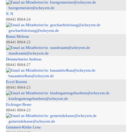
buergermeister@scheyern.de
N. N.
08441 8064-24
geschaeftsleitung@scheyern.de
Braun Melissa
08441 8064-22
standesamt@scheyern.de
Demmelmeier Andreas
08441 8064-27
bauamttiefbau@scheyern.de
Eccel Kerstin
08441 8064-25
kindergartengebuehren@scheyern.de
Eichinger Beate
08441 8064-23
gemeindekasse@scheyern.de
Grimmert-Köthe Lena