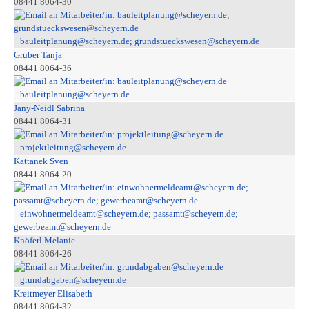
08441 8064-30
bauleitplanung@scheyern.de; grundstueckswesen@scheyern.de
Gruber Tanja
08441 8064-36
bauleitplanung@scheyern.de
Jany-Neidl Sabrina
08441 8064-31
projektleitung@scheyern.de
Kattanek Sven
08441 8064-20
einwohnermeldeamt@scheyern.de; passamt@scheyern.de;
gewerbeamt@scheyern.de
Knöferl Melanie
08441 8064-26
grundabgaben@scheyern.de
Kreitmeyer Elisabeth
08441 8064-32