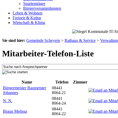
Spartenträger
Bürgerversammlungen
Leben & Wohnen
Freizeit & Kultur
Wirtschaft & Klima
Sie sind hier:
Gemeinde Scheyern
>
Rathaus & Service
>
Verwaltun
Mitarbeiter-Telefon-Liste
Name
Telefon
Zimmer
Bürgermeister Baumeister
08441
Johannes
8064-21
08441
N. N.
8064-24
08441
Braun Melissa
8064-22