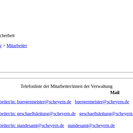
g
>
Mitarbeiter
Telefonliste der Mitarbeiter/innen der Verwaltung
Mail
buergermeister@scheyern.de
geschaeftsleitung@scheyern
standesamt@scheyern.de