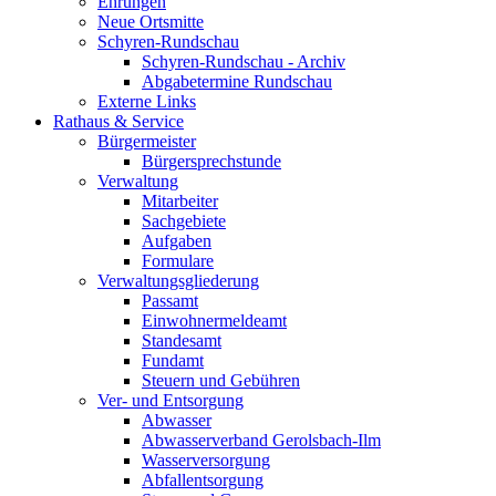
Ehrungen
Neue Ortsmitte
Schyren-Rundschau
Schyren-Rundschau - Archiv
Abgabetermine Rundschau
Externe Links
Rathaus & Service
Bürgermeister
Bürgersprechstunde
Verwaltung
Mitarbeiter
Sachgebiete
Aufgaben
Formulare
Verwaltungsgliederung
Passamt
Einwohnermeldeamt
Standesamt
Fundamt
Steuern und Gebühren
Ver- und Entsorgung
Abwasser
Abwasserverband Gerolsbach-Ilm
Wasserversorgung
Abfallentsorgung