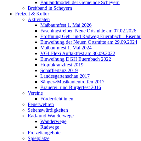
Baulandmodell der Gemeinde Scheyern
Breitband in Scheyern
Freizeit & Kultur
Aktivitäten
Maibaumfest 1. Mai 2026
Faschingstreiben Neue Ortsmitte am 07.02.2026
Eröffnung Geh- und Radweg Euernbach - Eisenhu
Einweihung der Neuen Ortsmitte am 29.09.2024
Maibaumfest 1. Mai 2024
VGI-Flexi Auftaktfest am 30.09.2022
Einweihung DGH Euernbach 2022
Hopfakranzlfest 2019
Schäfflertanz 2019
Landesgartenschau 2017
Sänger-/Musikantentreffen 2017
Brauerei- und Bürgerfest 2016
Vereine
Förderrichtlinien
Feuerwehren
Sehenswürdigkeiten
Rad- und Wanderwege
Wanderwege
Radwege
Freizeitangebote
Spielplätze