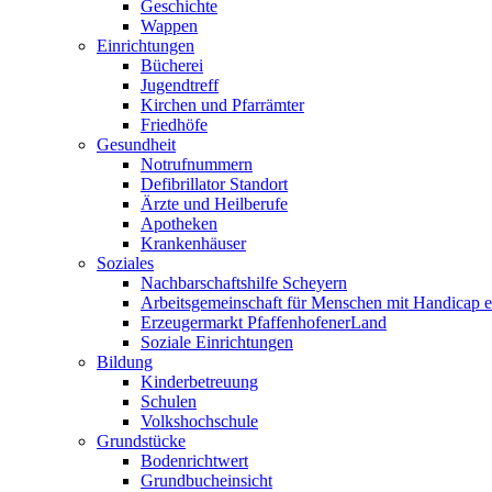
Geschichte
Wappen
Einrichtungen
Bücherei
Jugendtreff
Kirchen und Pfarrämter
Friedhöfe
Gesundheit
Notrufnummern
Defibrillator Standort
Ärzte und Heilberufe
Apotheken
Krankenhäuser
Soziales
Nachbarschaftshilfe Scheyern
Arbeitsgemeinschaft für Menschen mit Handicap e
Erzeugermarkt PfaffenhofenerLand
Soziale Einrichtungen
Bildung
Kinderbetreuung
Schulen
Volkshochschule
Grundstücke
Bodenrichtwert
Grundbucheinsicht