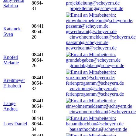
Jany-Neidl
8064-
Sabrina
31
projektleitung@scheyern.de
08441
Kattanek
8064-
Sven
20
einwohnermeldeamt@scheyern.de
passamt@scheyern.de;
gewerbeamt@scheyern.de
08441
Knöferl
8064-
Melanie
26
grundabgaben@scheyern.de
08441
Kreitmeyer
8064-
Elisabeth
32
vorzimmer@scheyern.de;
ferienprogramm@scheyern.de
08441
Lange
8064-
Andrea
10
einwohnermeldeamt@scheyern.de
08441
Loos Daniel
8064-
34
bauamthochbau@scheyern.de
08441