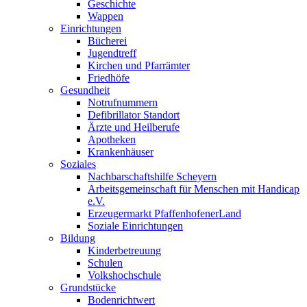
Geschichte
Wappen
Einrichtungen
Bücherei
Jugendtreff
Kirchen und Pfarrämter
Friedhöfe
Gesundheit
Notrufnummern
Defibrillator Standort
Ärzte und Heilberufe
Apotheken
Krankenhäuser
Soziales
Nachbarschaftshilfe Scheyern
Arbeitsgemeinschaft für Menschen mit Handicap
e.V.
Erzeugermarkt PfaffenhofenerLand
Soziale Einrichtungen
Bildung
Kinderbetreuung
Schulen
Volkshochschule
Grundstücke
Bodenrichtwert