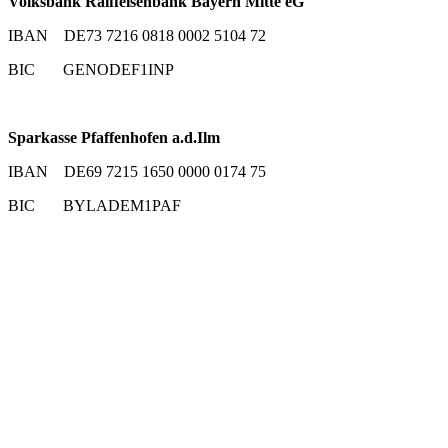
Volksbank Raiffeisenbank Bayern Mitte eG
IBAN DE73 7216 0818 0002 5104 72
BIC GENODEF1INP
Sparkasse Pfaffenhofen a.d.Ilm
IBAN DE69 7215 1650 0000 0174 75
BIC BYLADEM1PAF