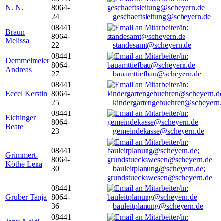
N. N.
8064-
24
geschaeftsleitung@scheyern.de
08441
Braun
8064-
Melissa
22
standesamt@scheyern.de
08441
Demmelmeier
8064-
Andreas
27
bauamttiefbau@scheyern.de
08441
Eccel Kerstin
8064-
25
kindergartengebuehren@scheyern
08441
Eichinger
8064-
Beate
23
gemeindekasse@scheyern.de
08441
Grimmert-
8064-
Köthe Lena
30
bauleitplanung@scheyern.de;
grundstueckswesen@scheyern.de
08441
Gruber Tanja
8064-
36
bauleitplanung@scheyern.de
08441