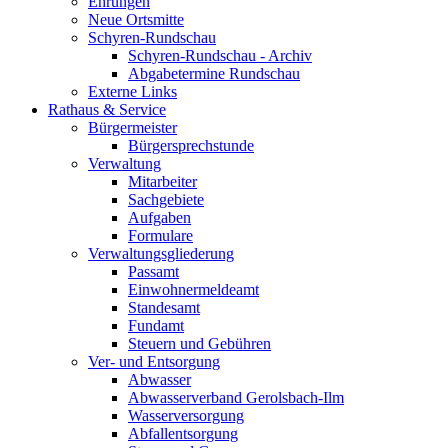
Ehrungen
Neue Ortsmitte
Schyren-Rundschau
Schyren-Rundschau - Archiv
Abgabetermine Rundschau
Externe Links
Rathaus & Service
Bürgermeister
Bürgersprechstunde
Verwaltung
Mitarbeiter
Sachgebiete
Aufgaben
Formulare
Verwaltungsgliederung
Passamt
Einwohnermeldeamt
Standesamt
Fundamt
Steuern und Gebühren
Ver- und Entsorgung
Abwasser
Abwasserverband Gerolsbach-Ilm
Wasserversorgung
Abfallentsorgung