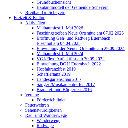
Grundbucheinsicht
Baulandmodell der Gemeinde Scheyern
Breitband in Scheyern
Freizeit & Kultur
Aktivitäten
Maibaumfest 1. Mai 2026
Faschingstreiben Neue Ortsmitte am 07.02.2026
Eröffnung Geh- und Radweg Euernbach -
Eisenhut am 04.04.2025
Einweihung der Neuen Ortsmitte am 29.09.2024
Maibaumfest 1. Mai 2024
VGI-Flexi Auftaktfest am 30.09.2022
Einweihung DGH Euernbach 2022
Hopfakranzlfest 2019
Schäfflertanz 2019
Landesgartenschau 2017
Sänger-/Musikantentreffen 2017
Brauerei- und Bürgerfest 2016
Vereine
Förderrichtlinien
Feuerwehren
Sehenswürdigkeiten
Rad- und Wanderwege
Wanderwege
Radwege