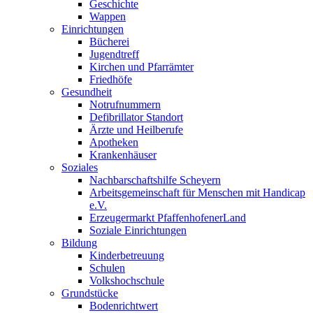
Geschichte
Wappen
Einrichtungen
Bücherei
Jugendtreff
Kirchen und Pfarrämter
Friedhöfe
Gesundheit
Notrufnummern
Defibrillator Standort
Ärzte und Heilberufe
Apotheken
Krankenhäuser
Soziales
Nachbarschaftshilfe Scheyern
Arbeitsgemeinschaft für Menschen mit Handicap
e.V.
Erzeugermarkt PfaffenhofenerLand
Soziale Einrichtungen
Bildung
Kinderbetreuung
Schulen
Volkshochschule
Grundstücke
Bodenrichtwert