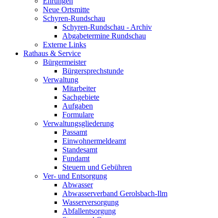
Ehrungen
Neue Ortsmitte
Schyren-Rundschau
Schyren-Rundschau - Archiv
Abgabetermine Rundschau
Externe Links
Rathaus & Service
Bürgermeister
Bürgersprechstunde
Verwaltung
Mitarbeiter
Sachgebiete
Aufgaben
Formulare
Verwaltungsgliederung
Passamt
Einwohnermeldeamt
Standesamt
Fundamt
Steuern und Gebühren
Ver- und Entsorgung
Abwasser
Abwasserverband Gerolsbach-Ilm
Wasserversorgung
Abfallentsorgung