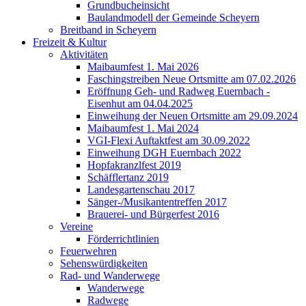
Grundbucheinsicht
Baulandmodell der Gemeinde Scheyern
Breitband in Scheyern
Freizeit & Kultur
Aktivitäten
Maibaumfest 1. Mai 2026
Faschingstreiben Neue Ortsmitte am 07.02.2026
Eröffnung Geh- und Radweg Euernbach -
Eisenhut am 04.04.2025
Einweihung der Neuen Ortsmitte am 29.09.2024
Maibaumfest 1. Mai 2024
VGI-Flexi Auftaktfest am 30.09.2022
Einweihung DGH Euernbach 2022
Hopfakranzlfest 2019
Schäfflertanz 2019
Landesgartenschau 2017
Sänger-/Musikantentreffen 2017
Brauerei- und Bürgerfest 2016
Vereine
Förderrichtlinien
Feuerwehren
Sehenswürdigkeiten
Rad- und Wanderwege
Wanderwege
Radwege