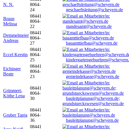
N. N.
8064-
24
geschaeftsleitung@scheyern.de
08441
Braun
8064-
Melissa
22
standesamt@scheyern.de
08441
Demmelmeier
8064-
Andreas
27
bauamttiefbau@scheyern.de
08441
Eccel Kerstin
8064-
25
kindergartengebuehren@scheyern
08441
Eichinger
8064-
Beate
23
gemeindekasse@scheyern.de
08441
Grimmert-
8064-
Köthe Lena
30
bauleitplanung@scheyern.de;
grundstueckswesen@scheyern.de
08441
Gruber Tanja
8064-
36
bauleitplanung@scheyern.de
08441