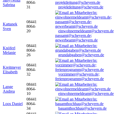
Jany-Neidl
8064-
Sabrina
31
projektleitung@scheyern.de
08441
Kattanek
8064-
Sven
20
einwohnermeldeamt@scheyern.de
passamt@scheyern.de;
gewerbeamt@scheyern.de
08441
Knöferl
8064-
Melanie
26
grundabgaben@scheyern.de
08441
Kreitmeyer
8064-
Elisabeth
32
vorzimmer@scheyern.de;
ferienprogramm@scheyern.de
08441
Lange
8064-
Andrea
10
einwohnermeldeamt@scheyern.de
08441
Loos Daniel
8064-
34
bauamthochbau@scheyern.de
08441