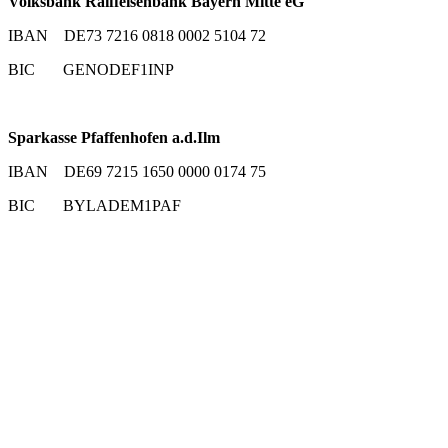
Volksbank Raiffeisenbank Bayern Mitte eG
IBAN DE73 7216 0818 0002 5104 72
BIC GENODEF1INP
Sparkasse Pfaffenhofen a.d.Ilm
IBAN DE69 7215 1650 0000 0174 75
BIC BYLADEM1PAF