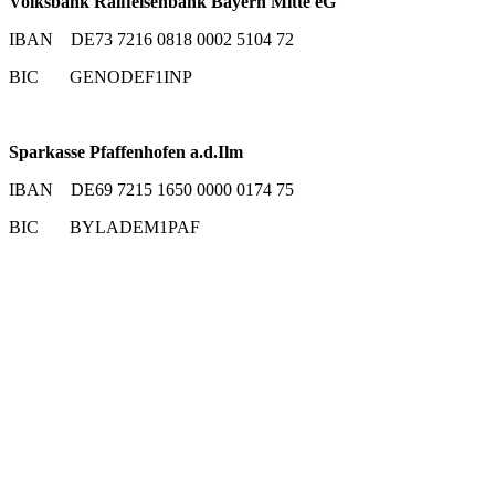
Volksbank Raiffeisenbank Bayern Mitte eG
IBAN DE73 7216 0818 0002 5104 72
BIC GENODEF1INP
Sparkasse Pfaffenhofen a.d.Ilm
IBAN DE69 7215 1650 0000 0174 75
BIC BYLADEM1PAF