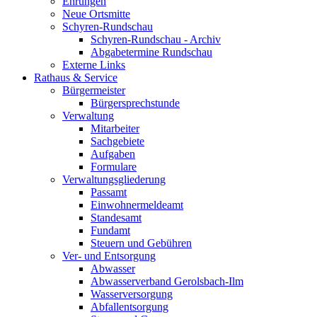
Ehrungen
Neue Ortsmitte
Schyren-Rundschau
Schyren-Rundschau - Archiv
Abgabetermine Rundschau
Externe Links
Rathaus & Service
Bürgermeister
Bürgersprechstunde
Verwaltung
Mitarbeiter
Sachgebiete
Aufgaben
Formulare
Verwaltungsgliederung
Passamt
Einwohnermeldeamt
Standesamt
Fundamt
Steuern und Gebühren
Ver- und Entsorgung
Abwasser
Abwasserverband Gerolsbach-Ilm
Wasserversorgung
Abfallentsorgung