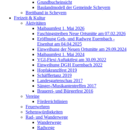
Grundbucheinsicht
Baulandmodell der Gemeinde Scheyern
Breitband in Scheyern
Freizeit & Kultur
Aktivitäten
Maibaumfest 1. Mai 2026
Faschingstreiben Neue Ortsmitte am 07.02.2026
Eröffnung Geh- und Radweg Euernbach -
Eisenhut am 04.04.2025
Einweihung der Neuen Ortsmitte am 29.09.2024
Maibaumfest 1. Mai 2024
VGI-Flexi Auftaktfest am 30.09.2022
Einweihung DGH Euernbach 2022
Hopfakranzlfest 2019
Schäfflertanz 2019
Landesgartenschau 2017
Sänger-/Musikantentreffen 2017
Brauerei- und Bürgerfest 2016
Vereine
Förderrichtlinien
Feuerwehren
Sehenswürdigkeiten
Rad- und Wanderwege
Wanderwege
Radwege