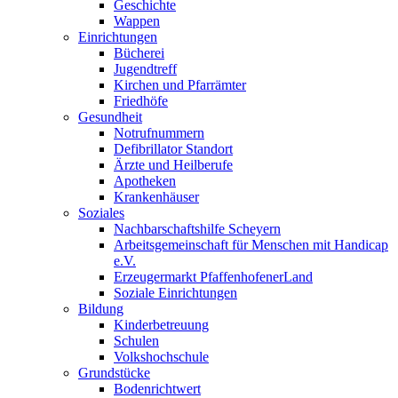
Geschichte
Wappen
Einrichtungen
Bücherei
Jugendtreff
Kirchen und Pfarrämter
Friedhöfe
Gesundheit
Notrufnummern
Defibrillator Standort
Ärzte und Heilberufe
Apotheken
Krankenhäuser
Soziales
Nachbarschaftshilfe Scheyern
Arbeitsgemeinschaft für Menschen mit Handicap
e.V.
Erzeugermarkt PfaffenhofenerLand
Soziale Einrichtungen
Bildung
Kinderbetreuung
Schulen
Volkshochschule
Grundstücke
Bodenrichtwert