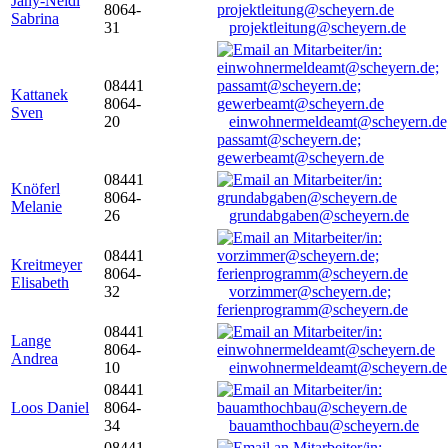
Jany-Neidl
8064-
Sabrina
31
projektleitung@scheyern.de
08441
Kattanek
8064-
Sven
20
einwohnermeldeamt@scheyern.de
passamt@scheyern.de;
gewerbeamt@scheyern.de
08441
Knöferl
8064-
Melanie
26
grundabgaben@scheyern.de
08441
Kreitmeyer
8064-
Elisabeth
32
vorzimmer@scheyern.de;
ferienprogramm@scheyern.de
08441
Lange
8064-
Andrea
10
einwohnermeldeamt@scheyern.de
08441
Loos Daniel
8064-
34
bauamthochbau@scheyern.de
08441