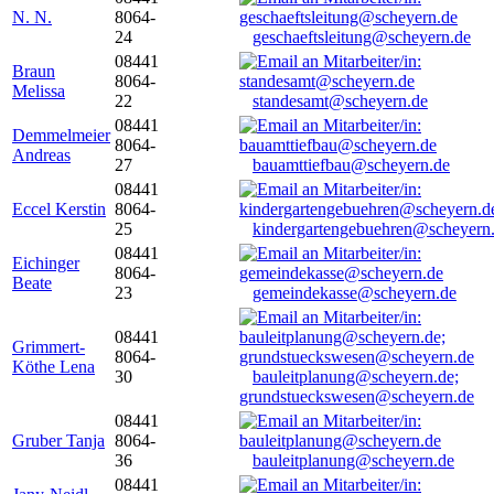
N. N.
8064-
24
geschaeftsleitung@scheyern.de
08441
Braun
8064-
Melissa
22
standesamt@scheyern.de
08441
Demmelmeier
8064-
Andreas
27
bauamttiefbau@scheyern.de
08441
Eccel Kerstin
8064-
25
kindergartengebuehren@scheyern
08441
Eichinger
8064-
Beate
23
gemeindekasse@scheyern.de
08441
Grimmert-
8064-
Köthe Lena
30
bauleitplanung@scheyern.de;
grundstueckswesen@scheyern.de
08441
Gruber Tanja
8064-
36
bauleitplanung@scheyern.de
08441