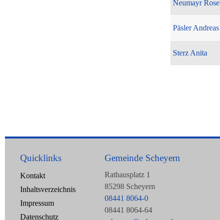
Neumayr Rose
Päsler Andreas
Sterz Anita
Quicklinks
Gemeinde Scheyern
Rathausplatz 1
Kontakt
85298 Scheyern
Inhaltsverzeichnis
08441 8064-0
Impressum
08441 8064-64
Datenschutz