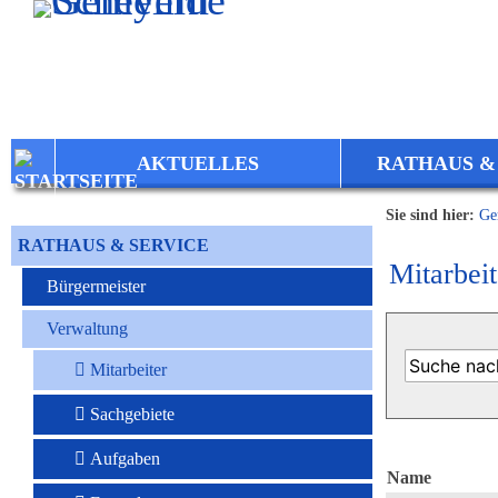
Zum Inhalt
,
zur Navigation
oder
zur Startseite
springen.
AKTUELLES
RATHAUS &
Sie sind hier:
Ge
RATHAUS & SERVICE
Mitarbeit
Bürgermeister
Verwaltung
Mitarbeiter
Sachgebiete
Aufgaben
Name