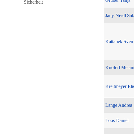
Gruber Tanja
Jany-Neidl Sab
Kattanek Sven
Knöferl Melan
Kreitmeyer Eli
Lange Andrea
Loos Daniel