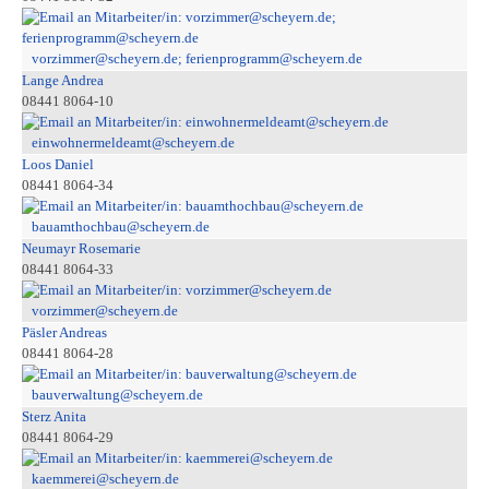
vorzimmer@scheyern.de; ferienprogramm@scheyern.de
Lange Andrea
08441 8064-10
einwohnermeldeamt@scheyern.de
Loos Daniel
08441 8064-34
bauamthochbau@scheyern.de
Neumayr Rosemarie
08441 8064-33
vorzimmer@scheyern.de
Päsler Andreas
08441 8064-28
bauverwaltung@scheyern.de
Sterz Anita
08441 8064-29
kaemmerei@scheyern.de