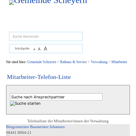
Zum Inhalt
,
zur Navigation
oder
zur Startseite
springen.
suchen
A
A
Schriftgröße
A
Sie sind hier:
Gemeinde Scheyern
>
Rathaus & Service
>
Verwaltung
>
Mitarbeiter
Mitarbeiter-Telefon-Liste
Telefonliste der Mitarbeiter/innen der Verwaltung
Bürgermeister Baumeister Johannes
08441 8064-21