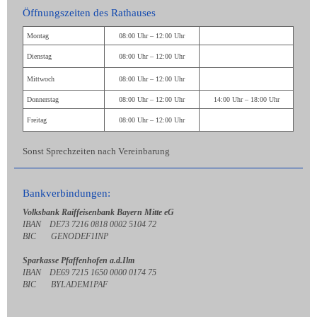
Öffnungszeiten des Rathauses
Montag
08:00 Uhr – 12:00 Uhr
Dienstag
08:00 Uhr – 12:00 Uhr
Mittwoch
08:00 Uhr – 12:00 Uhr
Donnerstag
08:00 Uhr – 12:00 Uhr
14:00 Uhr – 18:00 Uhr
Freitag
08:00 Uhr – 12:00 Uhr
Sonst Sprechzeiten nach Vereinbarung
Bankverbindungen:
Volksbank Raiffeisenbank Bayern Mitte eG
IBAN DE73 7216 0818 0002 5104 72
BIC GENODEF1INP
Sparkasse Pfaffenhofen a.d.Ilm
IBAN DE69 7215 1650 0000 0174 75
BIC BYLADEM1PAF