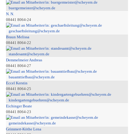
buergermeister@scheyern.de
N. N.
08441 8064-24
geschaeftsleitung@scheyern.de
Braun Melissa
08441 8064-22
standesamt@scheyern.de
Demmelmeier Andreas
08441 8064-27
bauamttiefbau@scheyern.de
Eccel Kerstin
08441 8064-25
kindergartengebuehren@scheyern.de
Eichinger Beate
08441 8064-23
gemeindekasse@scheyern.de
Grimmert-Köthe Lena