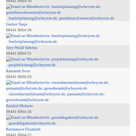
08441 8064-30
bauleitplanung@scheyern.de; grundstueckswesen@scheyern.de
Gruber Tanja
08441 8064-36
bauleitplanung@scheyern.de
Jany-Neidl Sabrina
08441 8064-31
projektleitung@scheyern.de
Kattanek Sven
08441 8064-20
einwohnermeldeamt@scheyern.de; passamt@scheyern.de;
gewerbeamt@scheyern.de
Knöferl Melanie
08441 8064-26
grundabgaben@scheyern.de
Kreitmeyer Elisabeth
08441 8064-32