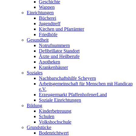
Geschichte
Wappen
Einrichtungen
Bücherei
Jugendtreff
Kirchen und Pfarrämter
Friedhöfe
Gesundheit
Notrufnummern
Defibrillator Standort
Ärzte und Heilberufe
Apotheken
Krankenhäuser
Soziales
Nachbarschaftshilfe Scheyern
Arbeitsgemeinschaft für Menschen mit Handicap
e.V.
Erzeugermarkt PfaffenhofenerLand
Soziale Einrichtungen
Bildung
Kinderbetreuung
Schulen
Volkshochschule
Grundstücke
Bodenrichtwert