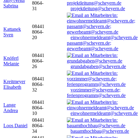
Jany-Neidl
8064-
Sabrina
31
projektleitung@scheyern.de
08441
Kattanek
8064-
Sven
20
einwohnermeldeamt@scheyern.de
passamt@scheyern.de;
gewerbeamt@scheyern.de
08441
Knöferl
8064-
Melanie
26
grundabgaben@scheyern.de
08441
Kreitmeyer
8064-
Elisabeth
32
vorzimmer@scheyern.de;
ferienprogramm@scheyern.de
08441
Lange
8064-
Andrea
10
einwohnermeldeamt@scheyern.de
08441
Loos Daniel
8064-
34
bauamthochbau@scheyern.de
08441