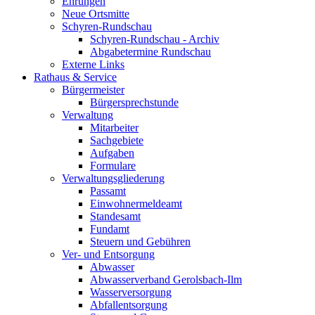
Ehrungen
Neue Ortsmitte
Schyren-Rundschau
Schyren-Rundschau - Archiv
Abgabetermine Rundschau
Externe Links
Rathaus & Service
Bürgermeister
Bürgersprechstunde
Verwaltung
Mitarbeiter
Sachgebiete
Aufgaben
Formulare
Verwaltungsgliederung
Passamt
Einwohnermeldeamt
Standesamt
Fundamt
Steuern und Gebühren
Ver- und Entsorgung
Abwasser
Abwasserverband Gerolsbach-Ilm
Wasserversorgung
Abfallentsorgung