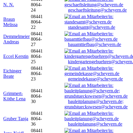
N. N.
8064-
24
geschaeftsleitung@scheyern.de
08441
Braun
8064-
Melissa
22
standesamt@scheyern.de
08441
Demmelmeier
8064-
Andreas
27
bauamttiefbau@scheyern.de
08441
Eccel Kerstin
8064-
25
kindergartengebuehren@scheyern
08441
Eichinger
8064-
Beate
23
gemeindekasse@scheyern.de
08441
Grimmert-
8064-
Köthe Lena
30
bauleitplanung@scheyern.de;
grundstueckswesen@scheyern.de
08441
Gruber Tanja
8064-
36
bauleitplanung@scheyern.de
08441