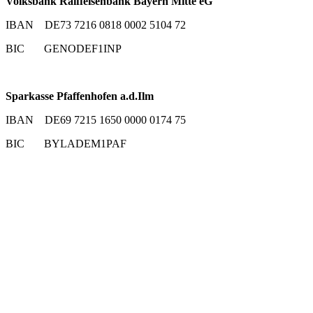
Volksbank Raiffeisenbank Bayern Mitte eG
IBAN DE73 7216 0818 0002 5104 72
BIC GENODEF1INP
Sparkasse Pfaffenhofen a.d.Ilm
IBAN DE69 7215 1650 0000 0174 75
BIC BYLADEM1PAF