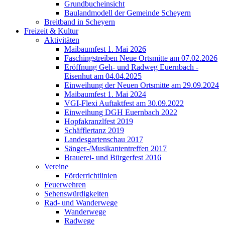
Grundbucheinsicht
Baulandmodell der Gemeinde Scheyern
Breitband in Scheyern
Freizeit & Kultur
Aktivitäten
Maibaumfest 1. Mai 2026
Faschingstreiben Neue Ortsmitte am 07.02.2026
Eröffnung Geh- und Radweg Euernbach -
Eisenhut am 04.04.2025
Einweihung der Neuen Ortsmitte am 29.09.2024
Maibaumfest 1. Mai 2024
VGI-Flexi Auftaktfest am 30.09.2022
Einweihung DGH Euernbach 2022
Hopfakranzlfest 2019
Schäfflertanz 2019
Landesgartenschau 2017
Sänger-/Musikantentreffen 2017
Brauerei- und Bürgerfest 2016
Vereine
Förderrichtlinien
Feuerwehren
Sehenswürdigkeiten
Rad- und Wanderwege
Wanderwege
Radwege