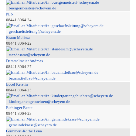
buergermeister@scheyern.de
N. N.
08441 8064-24
geschaeftsleitung@scheyern.de
Braun Melissa
08441 8064-22
standesamt@scheyern.de
Demmelmeier Andreas
08441 8064-27
bauamttiefbau@scheyern.de
Eccel Kerstin
08441 8064-25
kindergartengebuehren@scheyern.de
Eichinger Beate
08441 8064-23
gemeindekasse@scheyern.de
Grimmert-Köthe Lena