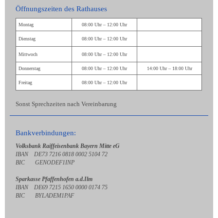
Öffnungszeiten des Rathauses
Montag
08:00 Uhr – 12:00 Uhr
Dienstag
08:00 Uhr – 12:00 Uhr
Mittwoch
08:00 Uhr – 12:00 Uhr
Donnerstag
08:00 Uhr – 12:00 Uhr
14:00 Uhr – 18:00 Uhr
Freitag
08:00 Uhr – 12:00 Uhr
Sonst Sprechzeiten nach Vereinbarung
Bankverbindungen:
Volksbank Raiffeisenbank Bayern Mitte eG
IBAN DE73 7216 0818 0002 5104 72
BIC GENODEF1INP
Sparkasse Pfaffenhofen a.d.Ilm
IBAN DE69 7215 1650 0000 0174 75
BIC BYLADEM1PAF