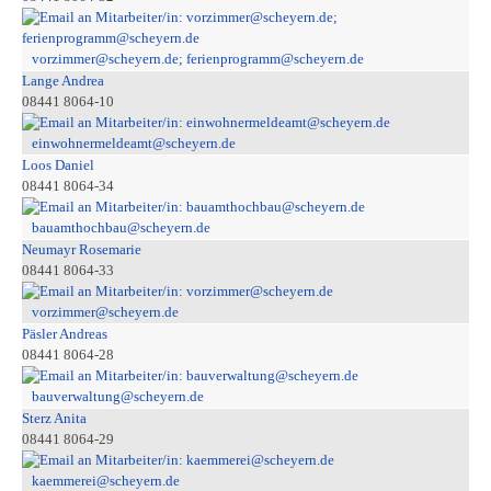
vorzimmer@scheyern.de; ferienprogramm@scheyern.de
Lange Andrea
08441 8064-10
einwohnermeldeamt@scheyern.de
Loos Daniel
08441 8064-34
bauamthochbau@scheyern.de
Neumayr Rosemarie
08441 8064-33
vorzimmer@scheyern.de
Päsler Andreas
08441 8064-28
bauverwaltung@scheyern.de
Sterz Anita
08441 8064-29
kaemmerei@scheyern.de