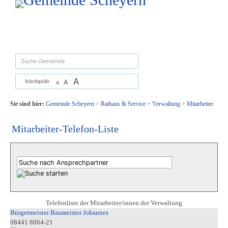
Zum Inhalt
,
zur Navigation
oder
zur Startseite
springen.
suchen
A
A
Schriftgröße
A
Sie sind hier:
Gemeinde Scheyern
>
Rathaus & Service
>
Verwaltung
>
Mitarbeiter
Mitarbeiter-Telefon-Liste
Telefonliste der Mitarbeiter/innen der Verwaltung
Bürgermeister Baumeister Johannes
08441 8064-21