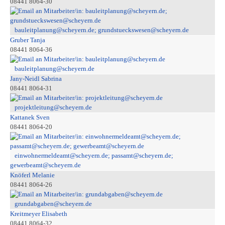
08441 8064-30
bauleitplanung@scheyern.de; grundstueckswesen@scheyern.de
Gruber Tanja
08441 8064-36
bauleitplanung@scheyern.de
Jany-Neidl Sabrina
08441 8064-31
projektleitung@scheyern.de
Kattanek Sven
08441 8064-20
einwohnermeldeamt@scheyern.de; passamt@scheyern.de;
gewerbeamt@scheyern.de
Knöferl Melanie
08441 8064-26
grundabgaben@scheyern.de
Kreitmeyer Elisabeth
08441 8064-32