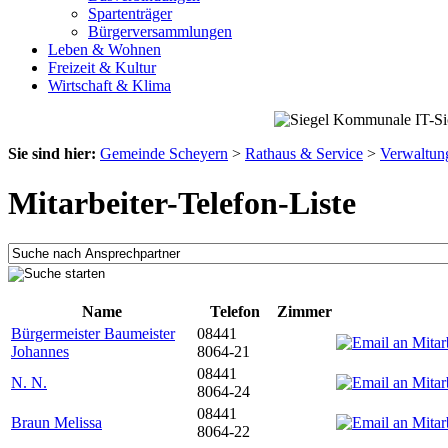
Spartenträger
Bürgerversammlungen
Leben & Wohnen
Freizeit & Kultur
Wirtschaft & Klima
Sie sind hier:
Gemeinde Scheyern
>
Rathaus & Service
>
Verwaltun
Mitarbeiter-Telefon-Liste
Name
Telefon
Zimmer
Bürgermeister Baumeister
08441
Johannes
8064-21
08441
N. N.
8064-24
08441
Braun Melissa
8064-22