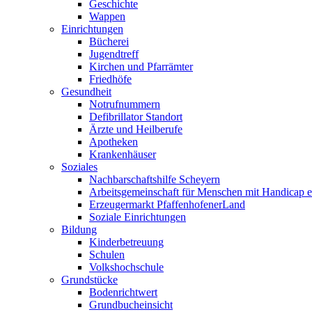
Geschichte
Wappen
Einrichtungen
Bücherei
Jugendtreff
Kirchen und Pfarrämter
Friedhöfe
Gesundheit
Notrufnummern
Defibrillator Standort
Ärzte und Heilberufe
Apotheken
Krankenhäuser
Soziales
Nachbarschaftshilfe Scheyern
Arbeitsgemeinschaft für Menschen mit Handicap e
Erzeugermarkt PfaffenhofenerLand
Soziale Einrichtungen
Bildung
Kinderbetreuung
Schulen
Volkshochschule
Grundstücke
Bodenrichtwert
Grundbucheinsicht