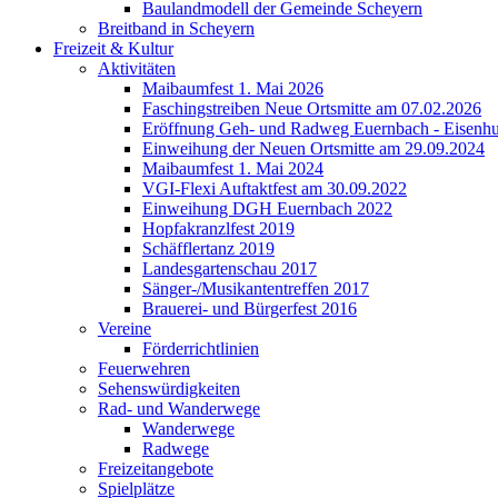
Baulandmodell der Gemeinde Scheyern
Breitband in Scheyern
Freizeit & Kultur
Aktivitäten
Maibaumfest 1. Mai 2026
Faschingstreiben Neue Ortsmitte am 07.02.2026
Eröffnung Geh- und Radweg Euernbach - Eisenhu
Einweihung der Neuen Ortsmitte am 29.09.2024
Maibaumfest 1. Mai 2024
VGI-Flexi Auftaktfest am 30.09.2022
Einweihung DGH Euernbach 2022
Hopfakranzlfest 2019
Schäfflertanz 2019
Landesgartenschau 2017
Sänger-/Musikantentreffen 2017
Brauerei- und Bürgerfest 2016
Vereine
Förderrichtlinien
Feuerwehren
Sehenswürdigkeiten
Rad- und Wanderwege
Wanderwege
Radwege
Freizeitangebote
Spielplätze