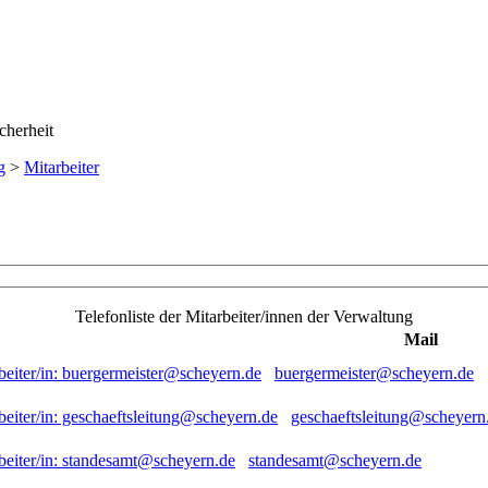
g
>
Mitarbeiter
Telefonliste der Mitarbeiter/innen der Verwaltung
Mail
buergermeister@scheyern.de
geschaeftsleitung@scheyern
standesamt@scheyern.de