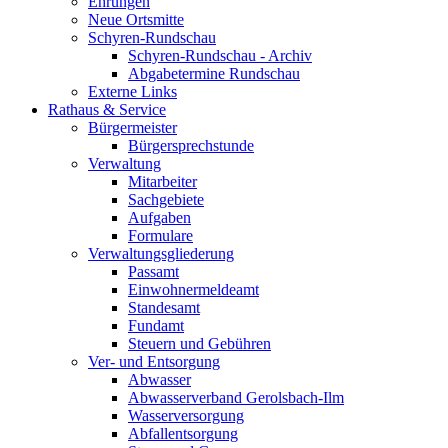
Ehrungen
Neue Ortsmitte
Schyren-Rundschau
Schyren-Rundschau - Archiv
Abgabetermine Rundschau
Externe Links
Rathaus & Service
Bürgermeister
Bürgersprechstunde
Verwaltung
Mitarbeiter
Sachgebiete
Aufgaben
Formulare
Verwaltungsgliederung
Passamt
Einwohnermeldeamt
Standesamt
Fundamt
Steuern und Gebühren
Ver- und Entsorgung
Abwasser
Abwasserverband Gerolsbach-Ilm
Wasserversorgung
Abfallentsorgung