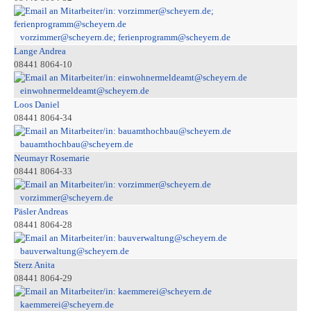
vorzimmer@scheyern.de; ferienprogramm@scheyern.de
Lange Andrea
08441 8064-10
einwohnermeldeamt@scheyern.de
Loos Daniel
08441 8064-34
bauamthochbau@scheyern.de
Neumayr Rosemarie
08441 8064-33
vorzimmer@scheyern.de
Päsler Andreas
08441 8064-28
bauverwaltung@scheyern.de
Sterz Anita
08441 8064-29
kaemmerei@scheyern.de