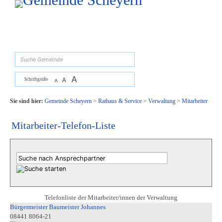
Zum Inhalt
,
zur Navigation
oder
zur Startseite
springen.
suchen
A
A
Schriftgröße
A
Sie sind hier:
Gemeinde Scheyern
>
Rathaus & Service
>
Verwaltung
>
Mitarbeiter
Mitarbeiter-Telefon-Liste
Telefonliste der Mitarbeiter/innen der Verwaltung
Bürgermeister Baumeister Johannes
08441 8064-21