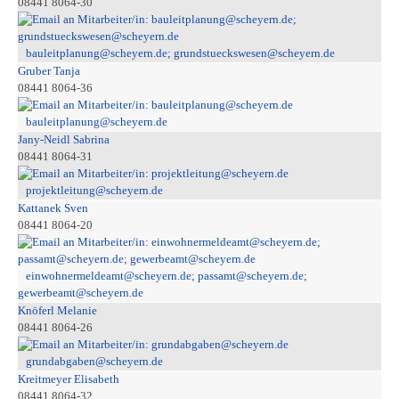
08441 8064-30
bauleitplanung@scheyern.de; grundstueckswesen@scheyern.de
Gruber Tanja
08441 8064-36
bauleitplanung@scheyern.de
Jany-Neidl Sabrina
08441 8064-31
projektleitung@scheyern.de
Kattanek Sven
08441 8064-20
einwohnermeldeamt@scheyern.de; passamt@scheyern.de;
gewerbeamt@scheyern.de
Knöferl Melanie
08441 8064-26
grundabgaben@scheyern.de
Kreitmeyer Elisabeth
08441 8064-32