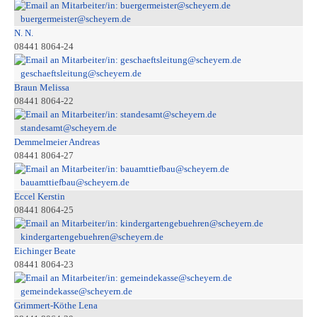
buergermeister@scheyern.de
N. N.
08441 8064-24
geschaeftsleitung@scheyern.de
Braun Melissa
08441 8064-22
standesamt@scheyern.de
Demmelmeier Andreas
08441 8064-27
bauamttiefbau@scheyern.de
Eccel Kerstin
08441 8064-25
kindergartengebuehren@scheyern.de
Eichinger Beate
08441 8064-23
gemeindekasse@scheyern.de
Grimmert-Köthe Lena