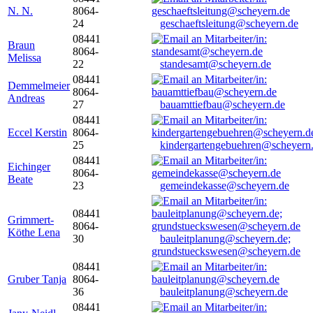
N. N.
8064-
24
geschaeftsleitung@scheyern.de
08441
Braun
8064-
Melissa
22
standesamt@scheyern.de
08441
Demmelmeier
8064-
Andreas
27
bauamttiefbau@scheyern.de
08441
Eccel Kerstin
8064-
25
kindergartengebuehren@scheyern
08441
Eichinger
8064-
Beate
23
gemeindekasse@scheyern.de
08441
Grimmert-
8064-
Köthe Lena
30
bauleitplanung@scheyern.de;
grundstueckswesen@scheyern.de
08441
Gruber Tanja
8064-
36
bauleitplanung@scheyern.de
08441