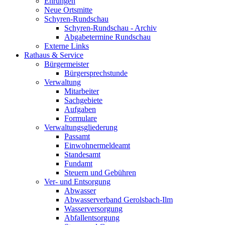
Ehrungen
Neue Ortsmitte
Schyren-Rundschau
Schyren-Rundschau - Archiv
Abgabetermine Rundschau
Externe Links
Rathaus & Service
Bürgermeister
Bürgersprechstunde
Verwaltung
Mitarbeiter
Sachgebiete
Aufgaben
Formulare
Verwaltungsgliederung
Passamt
Einwohnermeldeamt
Standesamt
Fundamt
Steuern und Gebühren
Ver- und Entsorgung
Abwasser
Abwasserverband Gerolsbach-Ilm
Wasserversorgung
Abfallentsorgung