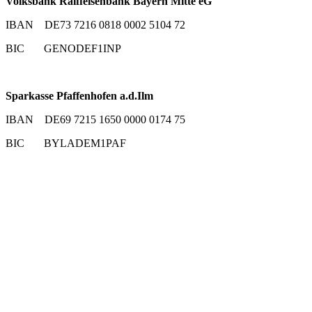
Volksbank Raiffeisenbank Bayern Mitte eG
IBAN DE73 7216 0818 0002 5104 72
BIC GENODEF1INP
Sparkasse Pfaffenhofen a.d.Ilm
IBAN DE69 7215 1650 0000 0174 75
BIC BYLADEM1PAF