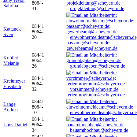
Jany-Neidl
8064-
Sabrina
31
projektleitung@scheyern.de
08441
Kattanek
8064-
Sven
20
einwohnermeldeamt@scheyern.de
passamt@scheyern.de;
gewerbeamt@scheyern.de
08441
Knöferl
8064-
Melanie
26
grundabgaben@scheyern.de
08441
Kreitmeyer
8064-
Elisabeth
32
vorzimmer@scheyern.de;
ferienprogramm@scheyern.de
08441
Lange
8064-
Andrea
10
einwohnermeldeamt@scheyern.de
08441
Loos Daniel
8064-
34
bauamthochbau@scheyern.de
08441