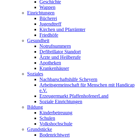
Geschichte
Wappen
Einrichtungen
Bücherei
Jugendtreff
Kirchen und Pfarrämter
Friedhöfe
Gesundheit
Notrufnummern
Defibrillator Standort
Ärzte und Heilberufe
Apotheken
Krankenhäuser
Soziales
Nachbarschaftshilfe Scheyern
Arbeitsgemeinschaft für Menschen mit Handicap
e.V.
Erzeugermarkt PfaffenhofenerLand
Soziale Einrichtungen
Bildung
Kinderbetreuung
Schulen
Volkshochschule
Grundstücke
Bodenrichtwert