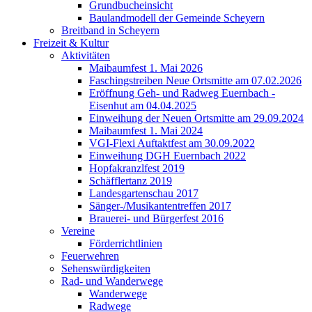
Grundbucheinsicht
Baulandmodell der Gemeinde Scheyern
Breitband in Scheyern
Freizeit & Kultur
Aktivitäten
Maibaumfest 1. Mai 2026
Faschingstreiben Neue Ortsmitte am 07.02.2026
Eröffnung Geh- und Radweg Euernbach -
Eisenhut am 04.04.2025
Einweihung der Neuen Ortsmitte am 29.09.2024
Maibaumfest 1. Mai 2024
VGI-Flexi Auftaktfest am 30.09.2022
Einweihung DGH Euernbach 2022
Hopfakranzlfest 2019
Schäfflertanz 2019
Landesgartenschau 2017
Sänger-/Musikantentreffen 2017
Brauerei- und Bürgerfest 2016
Vereine
Förderrichtlinien
Feuerwehren
Sehenswürdigkeiten
Rad- und Wanderwege
Wanderwege
Radwege